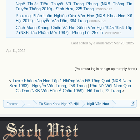
Nghệ Thuật Tiểu Thuyết Vũ Trọng Phụng (NXB Thông Tin
Truyền Thông 2010) - Đình Hựu, 225 Trang
12/03/2017
Phương Pháp Luận Nghiên Cứu Văn Học (NXB Khoa Học Xã
Hội 2012) - Nguyễn Văn Dân, 384 Trang
08/04/2022
Cách Mạng Kháng Chiến Và Đời Sống Văn Học 1945-1954 Tập
2 (NXB Tác Phẩm Mới 1987) - Phong Lê, 257 Tr
20/11/2016
Last edited by a moderator:
Mar 23, 2025
Apr 11, 2022
(You must log in or sign up to reply here.)
<
Lược Khảo Văn Học Tập 1-Những Vấn Đề Tổng Quát (NXB Nam
Sơn 1963) - Nguyễn Văn Trung, 258 Trang
|
Phụ Nữ Việt Nam Qua
Ca Dao (NXB Văn Hữu Á Châu 1959) - Hồ Tánh, 72 Trang
>
Forums
...
Tủ Sách Khoa Học Xã Hội
Ngữ Văn Học