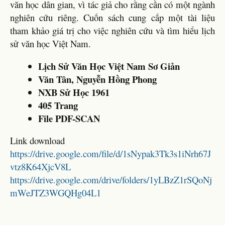
văn học dân gian, vì tác giả cho rằng cần có một ngành
nghiên cứu riêng. Cuốn sách cung cấp một tài liệu
tham khảo giá trị cho việc nghiên cứu và tìm hiểu lịch
sử văn học Việt Nam.
Lịch Sử Văn Học Việt Nam Sơ Giản
Văn Tân, Nguyễn Hồng Phong
NXB Sử Học 1961
405 Trang
File PDF-SCAN
Link download
https://drive.google.com/file/d/1sNypak3Tk3s1iNrh67J
vtz8K64XjcV8L
https://drive.google.com/drive/folders/1yLBzZ1rSQoNj
mWeJTZ3WGQHg04L1