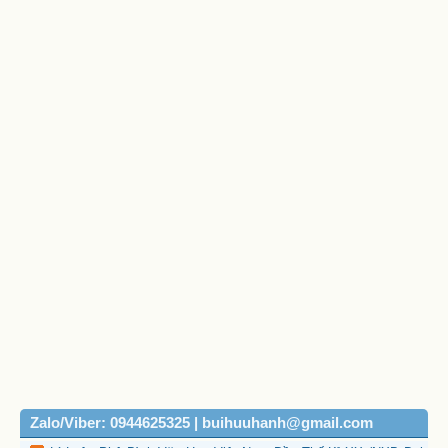
Zalo/Viber: 0944625325 | buihuuhanh@gmail.com