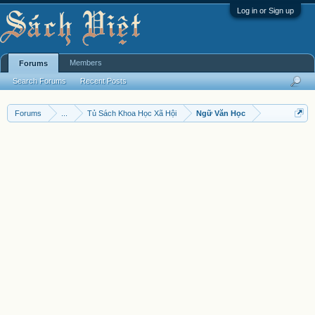
Log in or Sign up
Members
Forums
Search Forums
Recent Posts
Forums
...
Tủ Sách Khoa Học Xã Hội
Ngữ Văn Học