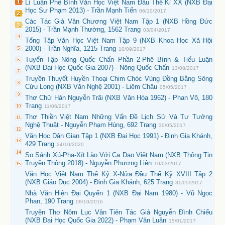
Lí Luận Phê Bình Văn Học Việt Nam Đầu Thế Kỉ XX (NXB Đại
Học Sư Phạm 2013) - Trần Mạnh Tiến
06/10/2017
Các Tác Giả Văn Chương Việt Nam Tập 1 (NXB Hồng Đức
2015) - Trần Mạnh Thường, 1562 Trang
03/04/2017
Tổng Tập Văn Học Việt Nam Tập 9 (NXB Khoa Học Xã Hội
2000) - Trần Nghĩa, 1215 Trang
10/09/2017
Tuyển Tập Nông Quốc Chấn Phần 2-Phê Bình & Tiểu Luận
(NXB Đại Học Quốc Gia 2007) - Nông Quốc Chấn
13/08/2017
Truyền Thuyết Huyền Thoại Chim Chóc Vùng Đồng Bằng Sông
Cửu Long (NXB Văn Nghệ 2001) - Liêm Châu
05/05/2017
Thơ Chữ Hán Nguyễn Trãi (NXB Văn Hóa 1962) - Phan Võ, 180
Trang
11/06/2017
Thơ Thiền Việt Nam Những Vấn Đề Lịch Sử Và Tư Tưởng
Nghệ Thuật - Nguyễn Phạm Hùng, 692 Trang
30/05/2017
Văn Học Dân Gian Tập 1 (NXB Đại Học 1991) - Đinh Gia Khánh,
429 Trang
24/10/2020
So Sánh Xú-Pha-Xít Lào Với Ca Dao Việt Nam (NXB Thông Tin
Truyền Thông 2018) - Nguyễn Phương Liên
10/03/2017
Văn Học Việt Nam Thế Kỷ X-Nửa Đầu Thế Kỷ XVIII Tập 2
(NXB Giáo Dục 2004) - Đinh Gia Khánh, 625 Trang
31/05/2017
Nhà Văn Hiện Đại Quyển 1 (NXB Đại Nam 1980) - Vũ Ngọc
Phan, 190 Trang
08/10/2016
Truyện Thơ Nôm Lục Vân Tiên Tác Giả Nguyễn Đình Chiểu
(NXB Đại Học Quốc Gia 2022) - Phạm Văn Luân
15/01/2017