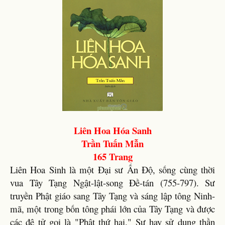
Liên Hoa Hóa Sanh
Trần Tuấn Mẫn
165 Trang
Liên Hoa Sinh là một Đại sư Ấn Độ, sống cùng thời
vua Tây Tạng Ngật-lật-song Đề-tán (755-797). Sư
truyền Phật giáo sang Tây Tạng và sáng lập tông Ninh-
mã, một trong bốn tông phái lớn của Tây Tạng và được
các đệ tử gọi là "Phật thứ hai." Sư hay sử dụng thần