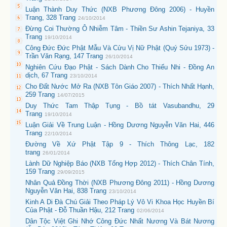
Luận Thành Duy Thức (NXB Phương Đông 2006) - Huyền
Trang, 328 Trang
24/10/2014
Đừng Coi Thường Ô Nhiễm Tâm - Thiền Sư Ashin Tejaniya, 33
Trang
19/10/2014
Công Đức Đức Phật Mẫu Và Cửu Vị Nữ Phật (Quý Sửu 1973) -
Trần Văn Rạng, 147 Trang
26/10/2014
Nghiên Cứu Đạo Phật - Sách Dành Cho Thiếu Nhi - Đồng An
dịch, 67 Trang
23/10/2014
Cho Đất Nước Mở Ra (NXB Tôn Giáo 2007) - Thích Nhất Hạnh,
259 Trang
14/07/2015
Duy Thức Tam Thập Tụng - Bồ tát Vasubandhu, 29
Trang
19/10/2014
Luận Giải Về Trung Luận - Hồng Dương Nguyễn Văn Hai, 446
Trang
22/10/2014
Đường Về Xứ Phật Tập 9 - Thích Thông Lạc, 182
trang
26/01/2014
Lành Dữ Nghiệp Báo (NXB Tổng Hợp 2012) - Thích Chân Tính,
159 Trang
29/09/2015
Nhân Quả Đồng Thời (NXB Phương Đông 2011) - Hồng Dương
Nguyễn Văn Hai, 838 Trang
23/10/2014
Kinh A Di Đà Chú Giải Theo Pháp Lý Vô Vi Khoa Học Huyền Bí
Của Phật - Đỗ Thuần Hậu, 212 Trang
02/06/2014
Dân Tộc Việt Ghi Nhớ Công Đức Nhất Nương Và Bát Nương