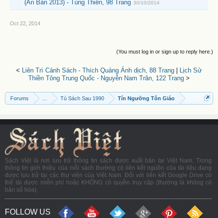
(Ấn Bản 2013) - Tùng Thiên, 98 Trang
30/10/2014
Oct 22, 2014
(You must log in or sign up to reply here.)
<
Liên Trì Cảnh Sách - Thích Quảng Ánh dịch, 88 Trang
|
Lịch Sử
Thiền Tông Trung Quốc - Nguyễn Nam Trân, 122 Trang
>
Forums
...
Tủ Sách Sau 1990
Tín Ngưỡng Tôn Giáo
Sách Việt là nơi lưu trữ thông tin sách được xuất bản tại Việt Nam. Trong
thông tin giới thiệu của mỗi sách thường có liên kết nguồn của tài liệu đang
được lưu trữ tại các thư viện của Việt Nam. Đối với liên kết Google Drive có
thể tải được miễn phí hoặc KHÔNG có quyền truy cập (thường là không có
bản số hóa).
FOLLOW US