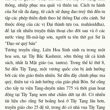
thông, nhiếp phục ma quái và thiên tai. Cách tu hành
của Sư rất đa dạng, từ cách sử dụng đao truỷ thủ đến tu
tập các phép thiền định theo hệ thống Đại cứu cánh. Sư
thuộc dòng của các vị Đại thành tựu (sa. mahāsiddha),
để lại rất nhiều truyện thần thoại cho đời sau và ở các
nước vùng Hi-mã-lạp sơn, người ta tôn thờ gọi Sư là
"Đạo sư quý báu"
Tương truyền rằng, Liên Hoa Sinh sinh ra trong một
hoa sen, tại Tây Bắc Kashmir, sớm thông tất cả kinh
sách, nhất là Mật giáo (sa. tantra). Trong thế kỉ thứ 8,
Sư đến Tây Tạng, một vương quốc còn bị ảnh hưởng
bởi các tôn giáo thiên nhiên. Sư đến đây chinh phục ma
quỷ, thiên tai và ảnh hưởng của giáo phái Bôn. Sư cũng
cho xây tu viện Tang-duyên năm 775 và thời gian hoạt
động tại Tây Tạng xem như chấm dứt tại đó. Có nhiều
tài liệu cho rằng Sư hoằng hoá ở Tây Tạng lâu hơn,
truyền giáo cho 25 đệ tử, trong đó có nhà vua Tây Tạng