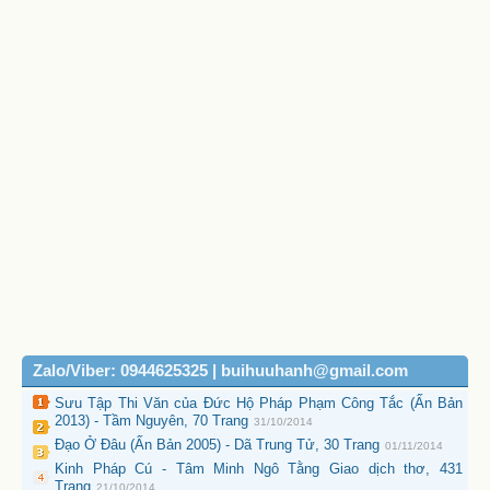
Zalo/Viber: 0944625325 | buihuuhanh@gmail.com
Sưu Tập Thi Văn của Đức Hộ Pháp Phạm Công Tắc (Ấn Bản
2013) - Tầm Nguyên, 70 Trang
31/10/2014
Đạo Ở Đâu (Ấn Bản 2005) - Dã Trung Tử, 30 Trang
01/11/2014
Kinh Pháp Cú - Tâm Minh Ngô Tằng Giao dịch thơ, 431
Trang
21/10/2014