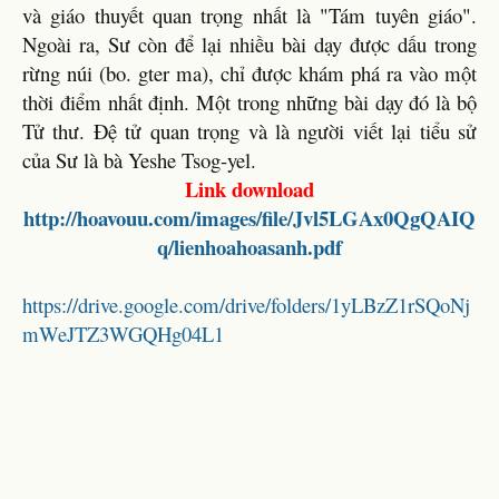
và giáo thuyết quan trọng nhất là "Tám tuyên giáo".
Ngoài ra, Sư còn để lại nhiều bài dạy được dấu trong
rừng núi (bo. gter ma), chỉ được khám phá ra vào một
thời điểm nhất định. Một trong những bài dạy đó là bộ
Tử thư. Đệ tử quan trọng và là người viết lại tiểu sử
của Sư là bà Yeshe Tsog-yel.
Link download
http://hoavouu.com/images/file/Jvl5LGAx0QgQAIQ
q/lienhoahoasanh.pdf
https://drive.google.com/drive/folders/1yLBzZ1rSQoNj
mWeJTZ3WGQHg04L1