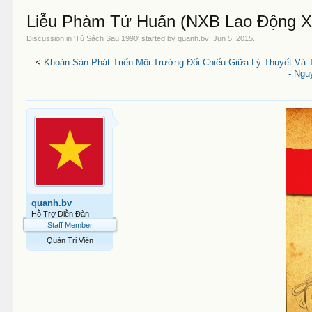
Liễu Phàm Tứ Huấn (NXB Lao Động Xã
Discussion in '
Tủ Sách Sau 1990
' started by
quanh.bv
,
Jun 5, 2015
.
<
Khoán Sản-Phát Triển-Môi Trường Đối Chiếu Giữa Lý Thuyết Và T
- Ngu
quanh.bv
Hỗ Trợ Diễn Đàn
Staff Member
Quản Trị Viên