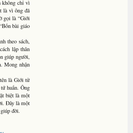
 không chỉ vì
t là vì ông đã
 gọi là “Giới
 “Bốn bài giáo
nh theo sách,
 cách lập thân
n giúp người,
ch. Mong nhận
ên là Giới tử
m tứ huấn. Ông
t biệt là một
ời. Đây là một
 giúp đời.