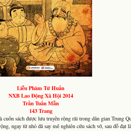
Liễu Phàm Tứ Huấn
NXB Lao Động Xã Hội 2014
Trần Tuấn Mẫn
143 Trang
à cuốn sách được lưu truyền rộng rãi trong dân gian Trung Q
 rộng, ngay từ nhỏ đã say mê nghiên cứu sách vở, sau đỗ đạt 