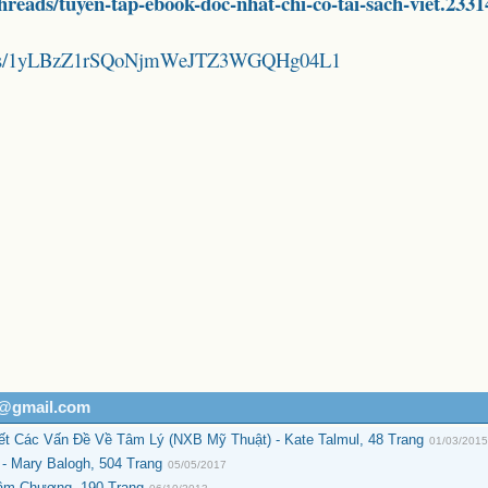
threads/tuyen-tap-ebook-doc-nhat-chi-co-tai-sach-viet.2331
folders/1yLBzZ1rSQoNjmWeJTZ3WGQHg04L1
h@gmail.com
t Các Vấn Đề Về Tâm Lý (NXB Mỹ Thuật) - Kate Talmul, 48 Trang
01/03/201
- Mary Balogh, 504 Trang
05/05/2017
Tầm Chương, 190 Trang