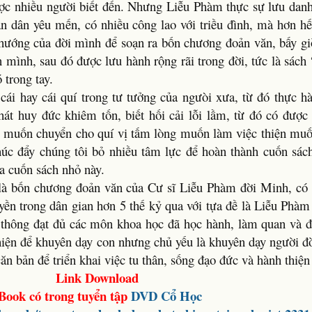
được nhiều người biết đến. Nhưng Liễu Phàm thực sự lưu danh
n dân yêu mến, có nhiều công lao với triều đình, mà hơn hế
hướng của đời mình để soạn ra bốn chương đoản văn, bấy giờ
n mình, sau đó được lưu hành rộng rãi trong đời, tức là sách
trong tay.
ái hay cái quí trong tư tưởng của ngưòi xưa, từ đó thực hà
hát huy đức khiêm tốn, biết hối cải lỗi lầm, từ đó có được
i muốn chuyển cho quí vị tấm lòng muốn làm việc thiện muố
thúc đẩy chúng tôi bỏ nhiều tâm lực để hoàn thành cuốn sá
ua cuốn sách nhỏ này.
là bốn chương đoản văn của Cư sĩ Liễu Phàm đời Minh, có t
uyền trong dân gian hơn 5 thế kỷ qua với tựa đề là Liễu Phà
 thông đạt đủ các môn khoa học đã học hành, làm quan và đặ
thiện để khuyên dạy con nhưng chủ yếu là khuyên dạy người đ
ăn bản để triển khai việc tu thân, sống đạo đức và hành thiện
Link Download
Book có trong tuyển tập
DVD
Cổ Học