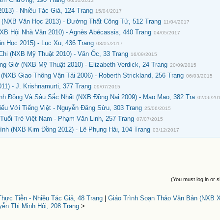
06/10/2013
013) - Nhiều Tác Giả, 124 Trang
15/04/2017
(NXB Văn Học 2013) - Đường Thất Công Tử, 512 Trang
11/04/2017
XB Hội Nhà Văn 2010) - Agnès Abécassis, 440 Trang
04/05/2017
 Học 2015) - Lục Xu, 436 Trang
03/05/2017
Chi (NXB Mỹ Thuật 2010) - Văn Ốc, 33 Trang
16/09/2015
 Giờ (NXB Mỹ Thuật 2010) - Elizabeth Verdick, 24 Trang
20/09/2015
NXB Giao Thông Vận Tải 2006) - Roberth Strickland, 256 Trang
06/03/2015
) - J. Krishnamurti, 377 Trang
09/07/2015
inh Động Và Sâu Sắc Nhất (NXB Đồng Nai 2009) - Mao Mao, 382 Tra
02/06/20
ếu Với Tiếng Việt - Nguyễn Đăng Sửu, 303 Trang
25/06/2015
Tuổi Trẻ Việt Nam - Phạm Văn Linh, 257 Trang
07/07/2015
ình (NXB Kim Đồng 2012) - Lê Phụng Hải, 104 Trang
03/12/2017
(You must log in or s
hực Tiễn - Nhiều Tác Giả, 48 Trang
|
Giáo Trình Soạn Thảo Văn Bản (NXB 
yễn Thị Minh Hội, 208 Trang
>