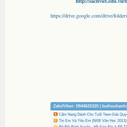
http://sachviet.edu.vn/
https://drive.google.com/drive/
Zalo/Viber: 0944625325 | buihuuhan
Cẩm Nang Dành Cho Tuổi Teen-Giải Quyế
Tin Em Và Yêu Em (NXB Văn Học 2013) 
Bộ Đội Bình Xuyên - Hồ Sơn Đài & Đỗ 