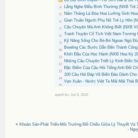
Lắng Nghe Điều Bình Thường (NXB Trẻ 2
Năm Tháng Là Đóa Hoa Lưỡng Sinh Hoa 
Gian Truân Người Phụ Nữ Trẻ Ly Hôn (N
Câu Chuyện Mà Anh Không Biết (NXB Văn
Tranh Truyện Cổ Tích Việt Nam-Trương 
Kỹ Năng Sống Cho Bé-Bé Ngoan Ngủ Đúng
Bowling Các Bước Dẫn Đến Thành Công (
Khởi Đầu Của Học Hành (NXB Hoa Kỳ 2011
Những Câu Chuyện Triết Lý Kinh Điển S
Đặc Điểm Của Câu Hỏi Tiếng Anh Đối Chi
100 Câu Hỏi Đáp Về Biển Đảo Dành Cho 
Vạn Xuân - Nước Việt Ta Mãi Mãi Thái B
quanh.bv
,
Jun 5, 2015
<
Khoán Sản-Phát Triển-Môi Trường Đối Chiếu Giữa Lý Thuyết Và T
- Ngu