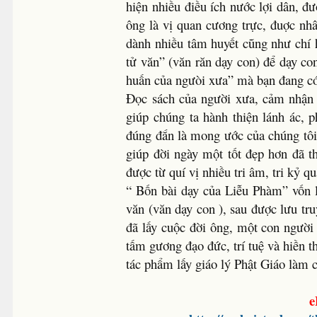
hiện nhiều điều ích nước lợi dân, 
ông là vị quan cương trực, đuợc nhâ
dành nhiều tâm huyết cũng như chí 
tử văn” (văn răn dạy con) để dạy co
huấn của ngưòi xưa” mà bạn đang có 
Đọc sách của người xưa, cảm nhận c
giúp chúng ta hành thiện lánh ác, p
đúng đắn là mong ước của chúng tô
giúp đời ngày một tốt đẹp hơn đã 
được từ quí vị nhiều tri âm, tri kỷ q
“ Bốn bài dạy của Liễu Phàm” vốn 
văn (văn dạy con ), sau được lưu tr
đã lấy cuộc đời ông, một con người
tấm gương đạo đức, trí tuệ và hiền 
tác phẩm lấy giáo lý Phật Giáo làm c
e