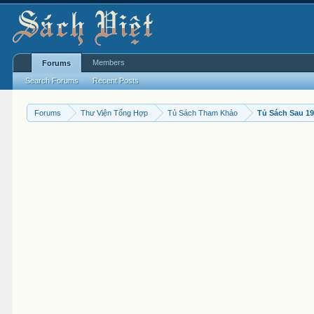
Members
Forums
Search Forums
Recent Posts
Forums
Thư Viện Tổng Hợp
Tủ Sách Tham Khảo
Tủ Sách Sau 1