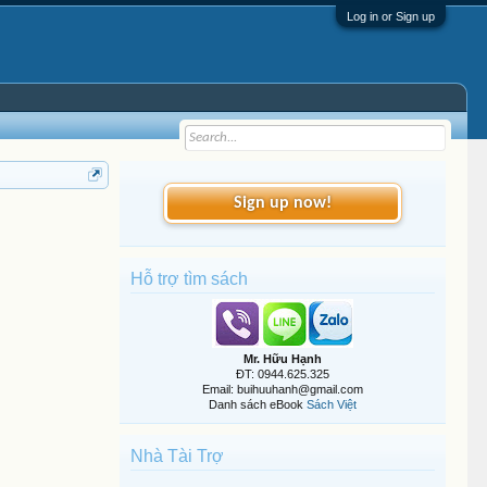
Log in or Sign up
Sign up now!
Hỗ trợ tìm sách
Mr. Hữu Hạnh
ĐT: 0944.625.325
Email: buihuuhanh@gmail.com
Danh sách eBook
Sách Việt
Nhà Tài Trợ