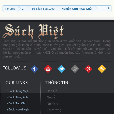
Forums
...
Tủ Sách Sau 1990
Nghiên Cứu Pháp Luật
Sách Việt là nơi lưu trữ thông tin sách được xuất bản tại Việt Nam. Trong
thông tin giới thiệu của mỗi sách thường có liên kết nguồn của tài liệu đang
được lưu trữ tại các thư viện của Việt Nam. Đối với liên kết Google Drive có
thể tải được miễn phí hoặc KHÔNG có quyền truy cập (thường là không có
bản số hóa).
FOLLOW US
OUR LINKS
THÔNG TIN
Bản Đồ
eBook Tiếng Việt
eBook Tiếng Anh
Góp Ý
eBook Tạp Chí
Nội Quy
eBook Ngoại Ngữ
Thị trường