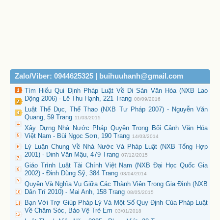
Zalo/Viber: 0944625325 | buihuuhanh@gmail.com
Tìm Hiểu Qui Định Pháp Luật Về Di Sản Văn Hóa (NXB Lao
Động 2006) - Lê Thu Hạnh, 221 Trang
08/09/2016
Luật Thể Dục, Thể Thao (NXB Tư Pháp 2007) - Nguyễn Văn
Quang, 59 Trang
11/03/2015
Xây Dựng Nhà Nước Pháp Quyền Trong Bối Cảnh Văn Hóa
Việt Nam - Bùi Ngọc Sơn, 190 Trang
14/03/2014
Lý Luận Chung Về Nhà Nước Và Pháp Luật (NXB Tổng Hợp
2001) - Đinh Văn Mậu, 479 Trang
07/12/2015
Giáo Trình Luật Tài Chính Việt Nam (NXB Đại Học Quốc Gia
2002) - Đinh Dũng Sỹ, 384 Trang
03/04/2014
Quyền Và Nghĩa Vụ Giữa Các Thành Viên Trong Gia Đình (NXB
Dân Trí 2010) - Mai Anh, 158 Trang
08/05/2015
Bạn Với Trợ Giúp Pháp Lý Và Một Số Quy Định Của Pháp Luật
Về Chăm Sóc, Bảo Vệ Trẻ Em
03/01/2018