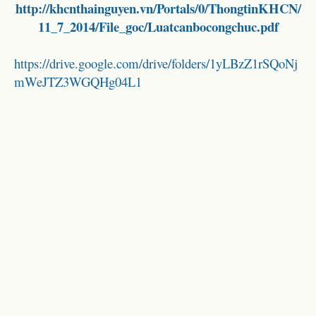
http://khcnthainguyen.vn/Portals/0/ThongtinKHCN/
11_7_2014/File_goc/Luatcanbocongchuc.pdf
https://drive.google.com/drive/folders/1yLBzZ1rSQoNj
mWeJTZ3WGQHg04L1