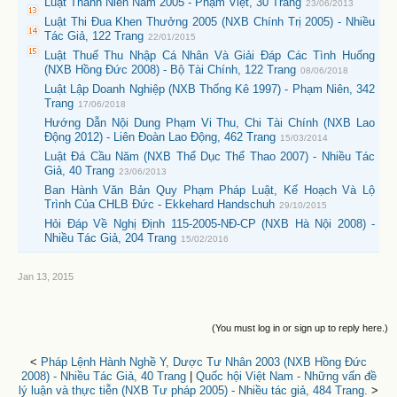
Luật Thanh Niên Năm 2005 - Phạm Việt, 30 Trang
23/06/2013
Luật Thi Đua Khen Thưởng 2005 (NXB Chính Trị 2005) - Nhiều
Tác Giả, 122 Trang
22/01/2015
Luật Thuế Thu Nhập Cá Nhân Và Giải Đáp Các Tình Huống
(NXB Hồng Đức 2008) - Bộ Tài Chính, 122 Trang
08/06/2018
Luật Lập Doanh Nghiệp (NXB Thống Kê 1997) - Phạm Niên, 342
Trang
17/06/2018
Hướng Dẫn Nội Dung Phạm Vi Thu, Chi Tài Chính (NXB Lao
Động 2012) - Liên Đoàn Lao Động, 462 Trang
15/03/2014
Luật Đá Cầu Năm (NXB Thể Dục Thể Thao 2007) - Nhiều Tác
Giả, 40 Trang
23/06/2013
Ban Hành Văn Bản Quy Phạm Pháp Luật, Kế Hoạch Và Lộ
Trình Của CHLB Đức - Ekkehard Handschuh
29/10/2015
Hỏi Đáp Về Nghị Định 115-2005-NĐ-CP (NXB Hà Nội 2008) -
Nhiều Tác Giả, 204 Trang
15/02/2016
Jan 13, 2015
(You must log in or sign up to reply here.)
<
Pháp Lệnh Hành Nghề Y, Dược Tư Nhân 2003 (NXB Hồng Đức
2008) - Nhiều Tác Giả, 40 Trang
|
Quốc hội Việt Nam - Những vấn đề
lý luận và thực tiễn (NXB Tư pháp 2005) - Nhiều tác giả, 484 Trang.
>