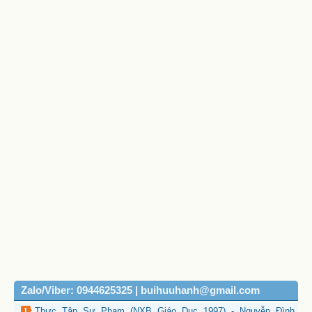
Zalo/Viber: 0944625325 | buihuuhanh@gmail.com
Thực Tập Sư Phạm (NXB Giáo Dục 1997) - Nguyễn Đình