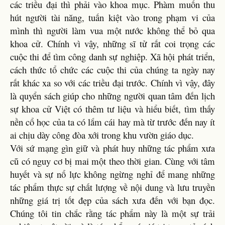
các triều đại thì phải vào khoa mục. Phàm muốn thu
hút người tài năng, tuấn kiệt vào trong phạm vi của
mình thì người làm vua một nước không thể bỏ qua
khoa cử. Chính vì vậy, những sĩ tử rất coi trọng các
cuộc thi để tìm công danh sự nghiệp. Xã hội phát triển,
cách thức tổ chức các cuộc thi của chúng ta ngày nay
rất khác xa so với các triều đại trước. Chính vì vậy, đây
là quyển sách giúp cho những người quan tâm đến lịch
sự khoa cử Việt có thêm tư liệu và hiểu biết, tìm thấy
nền cổ học của ta có lắm cái hay mà từ trước đến nay ít
ai chịu dày công đòa xới trong khu vườn giáo dục.
Với sứ mạng gìn giữ và phát huy những tác phẩm xưa
cũ có nguy cơ bị mai một theo thời gian. Cùng với tâm
huyết và sự nổ lực không ngừng nghỉ để mang những
tác phẩm thực sự chất lượng về nội dung và lưu truyền
những giá trị tốt đẹp của sách xưa đến với bạn đọc.
Chúng tôi tin chắc rằng tác phẩm này là một sự trải