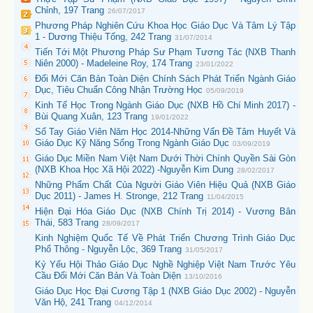
Chỉnh, 197 Trang
26/07/2017
Phương Pháp Nghiên Cứu Khoa Học Giáo Dục Và Tâm Lý Tập
1 - Dương Thiệu Tống, 242 Trang
31/07/2014
Tiến Tới Một Phương Pháp Sư Phạm Tương Tác (NXB Thanh
Niên 2000) - Madeleine Roy, 174 Trang
23/01/2022
Đổi Mới Căn Bản Toàn Diện Chính Sách Phát Triển Ngành Giáo
Dục, Tiêu Chuẩn Công Nhận Trường Học
05/09/2019
Kinh Tế Học Trong Ngành Giáo Dục (NXB Hồ Chí Minh 2017) -
Bùi Quang Xuân, 123 Trang
19/01/2022
Sổ Tay Giáo Viên Năm Học 2014-Những Vấn Đề Tâm Huyết Và
Giáo Dục Kỹ Năng Sống Trong Ngành Giáo Dục
03/09/2019
Giáo Dục Miền Nam Việt Nam Dưới Thời Chính Quyền Sài Gòn
(NXB Khoa Học Xã Hội 2022) -Nguyễn Kim Dung
28/02/2017
Những Phẩm Chất Của Người Giáo Viên Hiệu Quả (NXB Giáo
Dục 2011) - James H. Stronge, 212 Trang
11/04/2015
Hiện Đại Hóa Giáo Dục (NXB Chính Trị 2014) - Vương Bân
Thái, 583 Trang
28/09/2017
Kinh Nghiệm Quốc Tế Về Phát Triển Chương Trình Giáo Dục
Phổ Thông - Nguyễn Lộc, 369 Trang
31/05/2017
Kỷ Yếu Hội Thảo Giáo Dục Nghề Nghiệp Việt Nam Trước Yêu
Cầu Đổi Mới Căn Bản Và Toàn Diện
13/10/2016
Giáo Dục Học Đại Cương Tập 1 (NXB Giáo Dục 2002) - Nguyễn
Văn Hộ, 241 Trang
04/12/2014