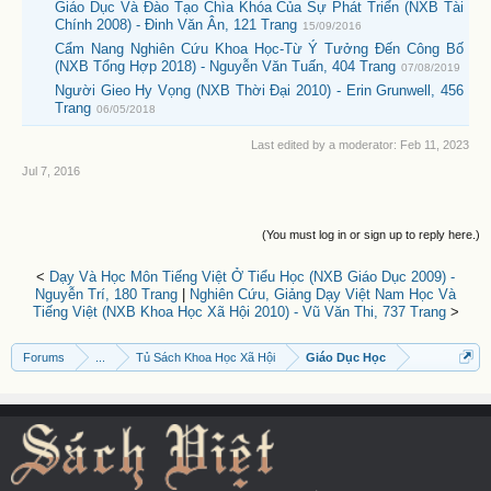
Giáo Dục Và Đào Tạo Chìa Khóa Của Sự Phát Triển (NXB Tài
Chính 2008) - Đinh Văn Ân, 121 Trang
15/09/2016
Cẩm Nang Nghiên Cứu Khoa Học-Từ Ý Tưởng Đến Công Bố
(NXB Tổng Hợp 2018) - Nguyễn Văn Tuấn, 404 Trang
07/08/2019
Người Gieo Hy Vọng (NXB Thời Đại 2010) - Erin Grunwell, 456
Trang
06/05/2018
Last edited by a moderator:
Feb 11, 2023
Jul 7, 2016
(You must log in or sign up to reply here.)
<
Dạy Và Học Môn Tiếng Việt Ở Tiểu Học (NXB Giáo Dục 2009) -
Nguyễn Trí, 180 Trang
|
Nghiên Cứu, Giảng Dạy Việt Nam Học Và
Tiếng Việt (NXB Khoa Học Xã Hội 2010) - Vũ Văn Thi, 737 Trang
>
Forums
...
Tủ Sách Khoa Học Xã Hội
Giáo Dục Học