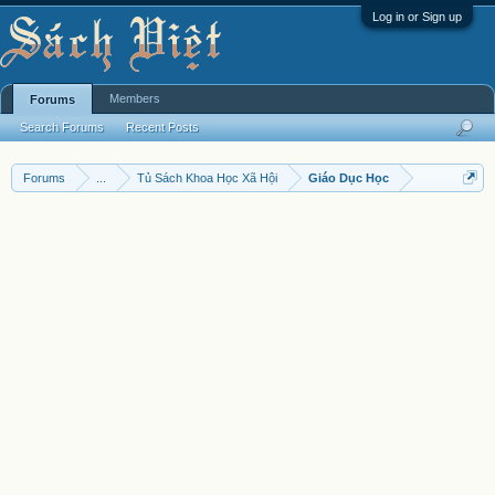
Log in or Sign up
Members
Forums
Search Forums
Recent Posts
Forums
...
Tủ Sách Khoa Học Xã Hội
Giáo Dục Học