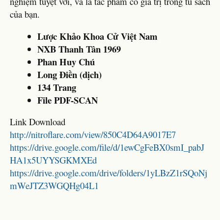
nghiệm tuyệt vời, và là tác phẩm có giá trị trong tủ sách
của bạn.
Lược Khảo Khoa Cử Việt Nam
NXB Thanh Tân 1969
Phan Huy Chú
Long Điền (dịch)
134 Trang
File PDF-SCAN
Link Download
http://nitroflare.com/view/850C4D64A9017E7
https://drive.google.com/file/d/1ewCgFeBX0smI_pabJ
HA1x5UYYSGKMXEd
https://drive.google.com/drive/folders/1yLBzZ1rSQoNj
mWeJTZ3WGQHg04L1