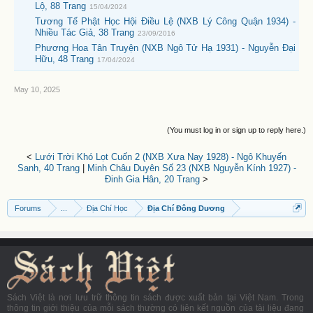
Lộ, 88 Trang
15/04/2024
Tương Tế Phật Học Hội Điều Lệ (NXB Lý Công Quận 1934) -
Nhiều Tác Giả, 38 Trang
23/09/2016
Phương Hoa Tân Truyện (NXB Ngô Tử Hạ 1931) - Nguyễn Đại
Hữu, 48 Trang
17/04/2024
May 10, 2025
(You must log in or sign up to reply here.)
<
Lưới Trời Khó Lọt Cuốn 2 (NXB Xưa Nay 1928) - Ngô Khuyến
Sanh, 40 Trang
|
Minh Châu Duyên Số 23 (NXB Nguyễn Kính 1927) -
Đinh Gia Hân, 20 Trang
>
Forums
...
Địa Chí Học
Địa Chí Đông Dương
Sách Việt là nơi lưu trữ thông tin sách được xuất bản tại Việt Nam. Trong
thông tin giới thiệu của mỗi sách thường có liên kết nguồn của tài liệu đang