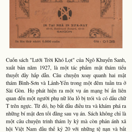
Cuốn sách "Lưới Trời Khó Lọt" của Ngô Khuyến Sanh,
xuất bản năm 1927, là một tác phẩm mật thám tiểu
thuyết đầy hấp dẫn. Câu chuyện xoay quanh hai mật
thám Bình-Sơn và Lảnh-Yến trong một đêm tuần tra ở
Sài Gòn. Họ phát hiện ra một vụ án mạng bí ẩn liên
quan đến một người phụ nữ lõa lồ bị trói và có dấu chữ
T trên ngực. Từ đó, họ bắt đầu điều tra và khám phá ra
những bí mật đen tối đằng sau vụ án. Sách không chỉ là
một câu chuyện trinh thám ly kỳ mà còn phản ánh xã
hội Việt Nam đầu thế kỷ 20 với những tệ nạn và bất