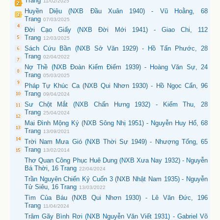
Trang
11/02/2025
Huyền Diệu (NXB Đầu Xuân 1940) - Vũ Hoằng, 68
Trang
07/03/2025
Đời Cạo Giấy (NXB Đời Mới 1941) - Giao Chi, 112
Trang
12/03/2025
Sách Cứu Bần (NXB Sở Văn 1929) - Hồ Tấn Phước, 28
Trang
02/04/2022
Nợ Thề (NXB Đoàn Kiểm Điểm 1939) - Hoàng Văn Sự, 24
Trang
05/03/2025
Pháp Tự Khúc Ca (NXB Qui Nhơn 1930) - Hồ Ngọc Cẩn, 96
Trang
09/04/2024
Sư Chột Mắt (NXB Chấn Hưng 1932) - Kiếm Thu, 28
Trang
25/04/2024
Mai Đình Mộng Ký (NXB Sông Nhị 1951) - Nguyễn Huy Hổ, 68
Trang
13/09/2021
Trời Nam Mưa Gió (NXB Thời Sự 1949) - Nhượng Tống, 65
Trang
13/02/2014
Thơ Quan Công Phục Huê Dung (NXB Xưa Nay 1932) - Nguyễn
Bá Thời, 16 Trang
22/04/2024
Trần Nguyên Chiến Kỷ Cuốn 3 (NXB Nhật Nam 1935) - Nguyễn
Tử Siêu, 16 Trang
13/03/2022
Tìm Của Báu (NXB Qui Nhơn 1930) - Lê Văn Đức, 196
Trang
11/04/2024
Trâm Gãy Bình Rơi (NXB Nguyễn Văn Viết 1931) - Gabriel Võ