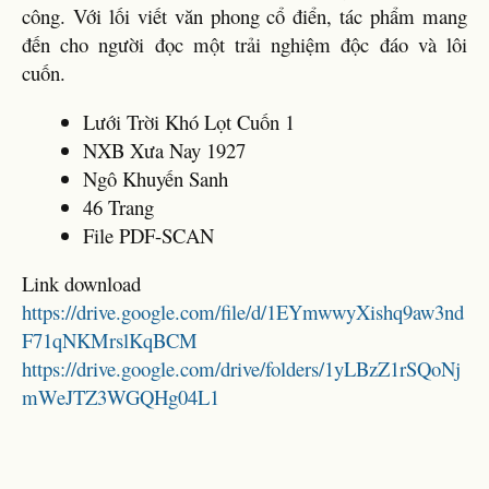
công. Với lối viết văn phong cổ điển, tác phẩm mang
đến cho người đọc một trải nghiệm độc đáo và lôi
cuốn.
Lưới Trời Khó Lọt Cuốn 1
NXB Xưa Nay 1927
Ngô Khuyến Sanh
46 Trang
File PDF-SCAN
Link download
https://drive.google.com/file/d/1EYmwwyXishq9aw3nd
F71qNKMrslKqBCM
https://drive.google.com/drive/folders/1yLBzZ1rSQoNj
mWeJTZ3WGQHg04L1