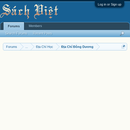
Log in or Sign up
Members
Forums
Search Forums
Recent Posts
Forums
...
Địa Chí Học
Địa Chí Đông Dương