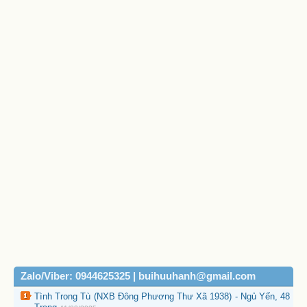
Zalo/Viber: 0944625325 | buihuuhanh@gmail.com
Tình Trong Tù (NXB Đông Phương Thư Xã 1938) - Ngủ Yến, 48