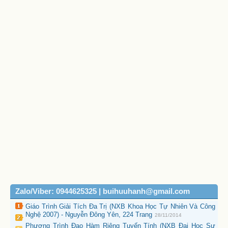
Zalo/Viber: 0944625325 | buihuuhanh@gmail.com
Giáo Trình Giải Tích Đa Trị (NXB Khoa Học Tự Nhiên Và Công
Nghệ 2007) - Nguyễn Đông Yên, 224 Trang
28/11/2014
Phương Trình Đạo Hàm Riêng Tuyến Tính (NXB Đại Học Sư