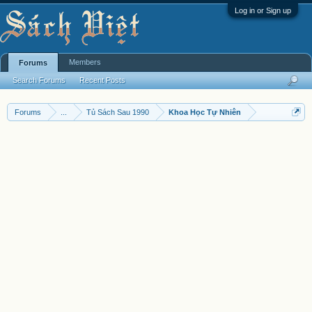
Log in or Sign up
Members
Forums
Search Forums
Recent Posts
Forums
...
Tủ Sách Sau 1990
Khoa Học Tự Nhiên