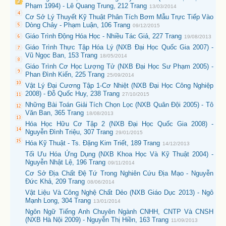
Phạm 1994) - Lê Quang Trung, 212 Trang
13/03/2014
Cơ Sở Lý Thuyết Kỹ Thuật Phân Tích Bơm Mẫu Trực Tiếp Vào
Dòng Chảy - Phạm Luận, 106 Trang
09/12/2015
Giáo Trình Động Hóa Học - Nhiều Tác Giả, 227 Trang
19/08/2013
Giáo Trình Thực Tập Hóa Lý (NXB Đại Học Quốc Gia 2007) -
Vũ Ngọc Ban, 153 Trang
18/05/2014
Giáo Trình Cơ Học Lượng Tử (NXB Đại Học Sư Phạm 2005) -
Phan Đình Kiến, 225 Trang
25/09/2014
Vật Lý Đại Cương Tập 1-Cơ Nhiệt (NXB Đại Học Công Nghiệp
2008) - Đỗ Quốc Huy, 238 Trang
27/10/2015
Những Bài Toán Giải Tích Chọn Lọc (NXB Quân Đội 2005) - Tô
Văn Ban, 365 Trang
18/08/2013
Hóa Học Hữu Cơ Tập 2 (NXB Đại Học Quốc Gia 2008) -
Nguyễn Đình Triệu, 307 Trang
29/01/2015
Hóa Kỹ Thuật - Ts. Đặng Kim Triết, 189 Trang
14/12/2013
Tối Ưu Hóa Ứng Dụng (NXB Khoa Học Và Kỹ Thuật 2004) -
Nguyễn Nhật Lệ, 196 Trang
09/11/2014
Cơ Sở Địa Chất Đệ Tứ Trong Nghiên Cứu Địa Mạo - Nguyễn
Đức Khả, 209 Trang
08/06/2014
Vật Liệu Và Công Nghệ Chất Dẻo (NXB Giáo Dục 2013) - Ngô
Mạnh Long, 304 Trang
13/01/2014
Ngôn Ngữ Tiếng Anh Chuyên Ngành CNHH, CNTP Và CNSH
(NXB Hà Nội 2009) - Nguyễn Thị Hiền, 163 Trang
11/09/2013