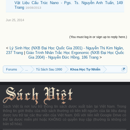
Vật Liệu Cấu Trúc Nano - Pgs. Ts. Nguyễn Anh Tuấn, 149
Trang
16/08/2013
Jun 25, 2014
(You must log in or sign up to reply here.)
<
Lý Sinh Học (NXB Đại Học Quốc Gia 2001) - Nguyễn Thị Kim Ngân,
237 Trang
|
Giáo Trình Nhân Trắc Học Ergonomic (NXB Đại Học Quốc
Gia 2004) - Nguyễn Đức Hồng, 186 Trang
>
Forums
...
Tủ Sách Sau 1990
Khoa Học Tự Nhiên
Sách Việt là nơi lưu trữ thông tin sách được xuất bản tại Việt Nam. Trong
thông tin giới thiệu của mỗi sách thường có liên kết nguồn của tài liệu đang
được lưu trữ tại các thư viện của Việt Nam. Đối với liên kết Google Drive có
thể tải được miễn phí hoặc KHÔNG có quyền truy cập (thường là không có
bản số hóa).