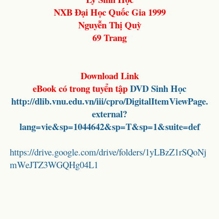
NXB Đại Học Quốc Gia 1999
Nguyễn Thị Quỳ
69 Trang
Download Link
eBook có trong tuyển tập
DVD Sinh Học
http://dlib.vnu.edu.vn/iii/cpro/DigitalItemViewPage.
external?
lang=vie&sp=1044642&sp=T&sp=1&suite=def
https://drive.google.com/drive/folders/1yLBzZ1rSQoNj
mWeJTZ3WGQHg04L1