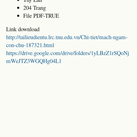
204 Trang
File PDF-TRUE
Link download
http://tailieudientu.lrc.tnu.edu.vn/Chi-tiet/mach-ngam-
con-chu-187321.html
https://drive.google.com/drive/folders/1yLBzZ1rSQoNj
mWeJTZ3WGQHg04L1