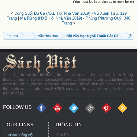
(You must log in or sign up to reply here.)
<
Dòng Suối Du Ca (NXB Hội Nhà Văn 2019) - Vũ Xuân Tửu, 129
Trang
|
Ma Rừng (NXB Hội Nhà Văn 2019) - Phùng Phương Quý, 348
Trang
>
Forums
...
Văn Hóa Học
Hội Văn Học Nghệ Thuật Các Dân Tộc Thiể
Sách Việt là nơi lưu trữ thông tin sách được xuất bản tại Việt Nam. Trong
thông tin giới thiệu của mỗi sách thường có liên kết nguồn của tài liệu đang
được lưu trữ tại các thư viện của Việt Nam. Đối với liên kết Google Drive có
thể tải được miễn phí hoặc KHÔNG có quyền truy cập (thường là không có
bản số hóa).
FOLLOW US
OUR LINKS
THÔNG TIN
Bản Đồ
eBook Tiếng Việt