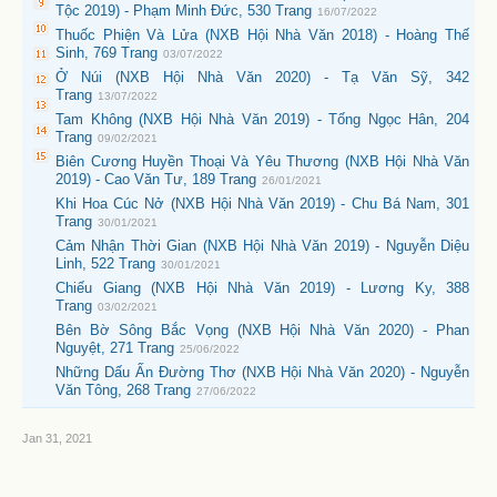
Tộc 2019) - Phạm Minh Đức, 530 Trang
16/07/2022
Thuốc Phiện Và Lửa (NXB Hội Nhà Văn 2018) - Hoàng Thế
Sinh, 769 Trang
03/07/2022
Ở Núi (NXB Hội Nhà Văn 2020) - Tạ Văn Sỹ, 342
Trang
13/07/2022
Tam Không (NXB Hội Nhà Văn 2019) - Tống Ngọc Hân, 204
Trang
09/02/2021
Biên Cương Huyền Thoại Và Yêu Thương (NXB Hội Nhà Văn
2019) - Cao Văn Tư, 189 Trang
26/01/2021
Khi Hoa Cúc Nở (NXB Hội Nhà Văn 2019) - Chu Bá Nam, 301
Trang
30/01/2021
Cảm Nhận Thời Gian (NXB Hội Nhà Văn 2019) - Nguyễn Diệu
Linh, 522 Trang
30/01/2021
Chiếu Giang (NXB Hội Nhà Văn 2019) - Lương Ky, 388
Trang
03/02/2021
Bên Bờ Sông Bắc Vọng (NXB Hội Nhà Văn 2020) - Phan
Nguyệt, 271 Trang
25/06/2022
Những Dấu Ấn Đường Thơ (NXB Hội Nhà Văn 2020) - Nguyễn
Văn Tông, 268 Trang
27/06/2022
Jan 31, 2021