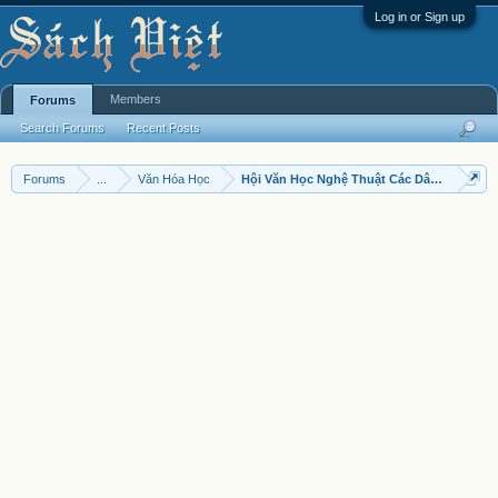
Log in or Sign up
Members
Forums
Search Forums
Recent Posts
Forums
...
Văn Hóa Học
Hội Văn Học Nghệ Thuật Các Dân Tộc Thiể