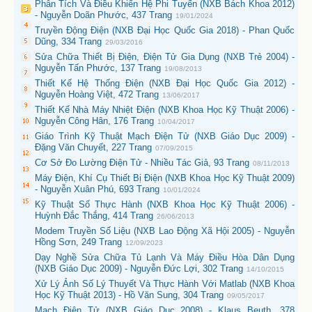
Phân Tích Và Điều Khiển Hệ Phi Tuyến (NXB Bách Khoa 2012)
- Nguyễn Doãn Phước, 437 Trang
19/01/2024
Truyền Động Điện (NXB Đại Học Quốc Gia 2018) - Phan Quốc
Dũng, 334 Trang
29/03/2016
Sửa Chữa Thiết Bị Điện, Điện Tử Gia Dụng (NXB Trẻ 2004) -
Nguyễn Tấn Phước, 137 Trang
19/08/2013
Thiết Kế Hệ Thống Điện (NXB Đại Học Quốc Gia 2012) -
Nguyễn Hoàng Việt, 472 Trang
13/06/2017
Thiết Kế Nhà Máy Nhiệt Điện (NXB Khoa Học Kỹ Thuật 2006) -
Nguyễn Công Hân, 176 Trang
10/04/2017
Giáo Trình Kỹ Thuật Mạch Điện Tử (NXB Giáo Dục 2009) -
Đặng Văn Chuyết, 227 Trang
07/09/2015
Cơ Sở Đo Lường Điện Tử - Nhiều Tác Giả, 93 Trang
08/11/2013
Máy Điện, Khí Cụ Thiết Bị Điện (NXB Khoa Học Kỹ Thuật 2009)
- Nguyễn Xuân Phú, 693 Trang
10/01/2024
Kỹ Thuật Số Thực Hành (NXB Khoa Học Kỹ Thuật 2006) -
Huỳnh Đắc Thắng, 414 Trang
26/06/2013
Modem Truyền Số Liệu (NXB Lao Động Xã Hội 2005) - Nguyễn
Hồng Sơn, 249 Trang
12/09/2023
Dạy Nghề Sửa Chữa Tủ Lạnh Và Máy Điều Hòa Dân Dụng
(NXB Giáo Dục 2009) - Nguyễn Đức Lợi, 302 Trang
14/10/2015
Xử Lý Ảnh Số Lý Thuyết Và Thực Hành Với Matlab (NXB Khoa
Học Kỹ Thuật 2013) - Hồ Văn Sung, 304 Trang
09/05/2017
Mạch Điện Tử (NXB Giáo Dục 2008) - Klaus Beuth, 378