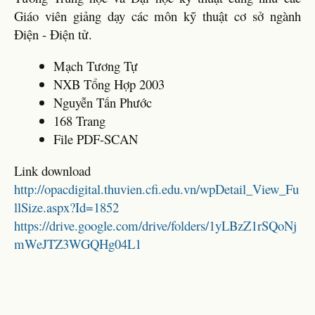
Giáo viên giảng dạy các môn kỹ thuật cơ sở ngành
Điện - Điện tử.
Mạch Tương Tự
NXB Tổng Hợp 2003
Nguyễn Tấn Phước
168 Trang
File PDF-SCAN
Link download
http://opacdigital.thuvien.cfi.edu.vn/wpDetail_View_Fu
llSize.aspx?Id=1852
https://drive.google.com/drive/folders/1yLBzZ1rSQoNj
mWeJTZ3WGQHg04L1