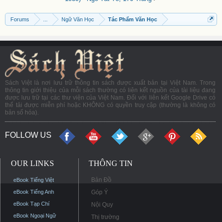
Forums
...
Ngữ Văn Học
Tác Phẩm Văn Học
Sách Việt là nơi lưu trữ thông tin sách được xuất bản tại Việt Nam. Trong
thông tin giới thiệu của mỗi sách thường có liên kết nguồn của tài liệu đang
được lưu trữ tại các thư viện của Việt Nam. Đối với liên kết Google Drive có
thể tải được miễn phí hoặc KHÔNG có quyền truy cập (thường là không có
bản số hóa).
FOLLOW US
OUR LINKS
THÔNG TIN
Bản Đồ
eBook Tiếng Việt
eBook Tiếng Anh
Góp Ý
eBook Tạp Chí
Nội Quy
eBook Ngoại Ngữ
Thị trường