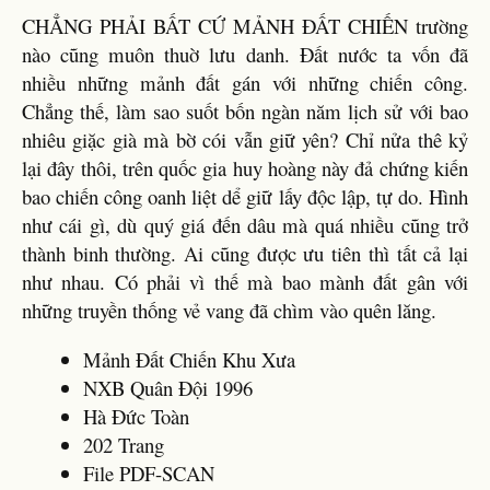
CHẲNG PHẢI BẤT CỨ MẢNH ĐẤT CHIẾN trường
nào cũng muôn thuờ lưu danh. Đất nước ta vốn đã
nhiều những mảnh đất gán với những chiến công.
Chẳng thế, làm sao suốt bốn ngàn năm lịch sử với bao
nhiêu giặc già mà bờ cói vẫn giữ yên? Chỉ nửa thê kỷ
lại đây thôi, trên quốc gia huy hoàng này đả chứng kiến
bao chiến công oanh liệt dể giữ lấy độc lập, tự do. Hình
như cái gì, dù quý giá đến dâu mà quá nhiều cũng trở
thành binh thường. Ai cũng được ưu tiên thì tất cả lại
như nhau. Có phải vì thế mà bao mành đất gân với
những truyền thống vẻ vang đã chìm vào quên lăng.
Mảnh Đất Chiến Khu Xưa
NXB Quân Đội 1996
Hà Đức Toàn
202 Trang
File PDF-SCAN