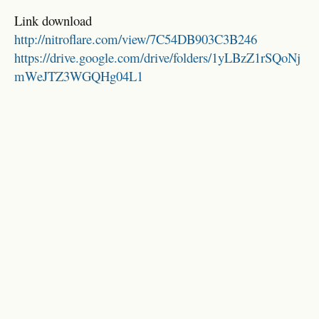
Link download
http://nitroflare.com/view/7C54DB903C3B246
https://drive.google.com/drive/folders/1yLBzZ1rSQoNj
mWeJTZ3WGQHg04L1