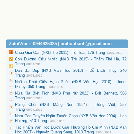
Zalo/Viber: 0944625325 | buihuuhanh@gmail.com
Chùa Giải Oan (NXB Trẻ 2011) - Tô Hoài, 176 Trang
14/07/2013
Con Đường Cứu Nước (NXB Trẻ 2015) - Thẩm Thệ Hà, 72
Trang
08/04/2016
Đàn Bà Đẹp (NXB Văn Học 2013) - Đỗ Bích Thúy, 240
Trang
20/03/2015
Những Phút Giây Hạnh Phúc (NXB Văn Học 2010) - Janet
Dailey, 350 Trang
31/03/2015
Nửa Kia Biệt Tích (NXB Phụ Nữ 2022) - Brit Bennett, 508
Trang
08/06/2013
Rừng Chồi (NXB Măng Non 1984) - Hồng Việt, 352
Trang
06/04/2022
Nam Cao Truyện Ngắn Tuyển Chọn (NXB Văn Học 2004) - Lan
Hương, 510 Trang
24/02/2015
Tác Phẩm Văn Học Được Giải Thưởng Hồ Chí Minh (NXB Văn
Học 2007) - Nguyễn Quang Sáng, 1010 Trang
13/04/2017