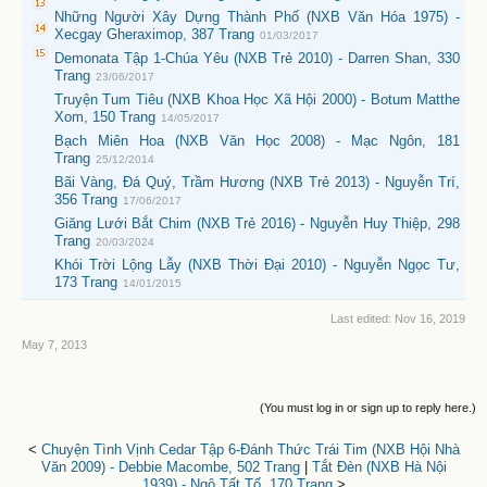
Những Người Xây Dựng Thành Phố (NXB Văn Hóa 1975) -
Xecgay Gheraximop, 387 Trang
01/03/2017
Demonata Tập 1-Chúa Yêu (NXB Trẻ 2010) - Darren Shan, 330
Trang
23/06/2017
Truyện Tum Tiêu (NXB Khoa Học Xã Hội 2000) - Botum Matthe
Xom, 150 Trang
14/05/2017
Bạch Miên Hoa (NXB Văn Học 2008) - Mạc Ngôn, 181
Trang
25/12/2014
Bãi Vàng, Đá Quý, Trầm Hương (NXB Trẻ 2013) - Nguyễn Trí,
356 Trang
17/06/2017
Giăng Lưới Bắt Chim (NXB Trẻ 2016) - Nguyễn Huy Thiệp, 298
Trang
20/03/2024
Khói Trời Lộng Lẫy (NXB Thời Đại 2010) - Nguyễn Ngọc Tư,
173 Trang
14/01/2015
Last edited:
Nov 16, 2019
May 7, 2013
(You must log in or sign up to reply here.)
<
Chuyện Tình Vịnh Cedar Tập 6-Đánh Thức Trái Tim (NXB Hội Nhà
Văn 2009) - Debbie Macombe, 502 Trang
|
Tắt Đèn (NXB Hà Nội
1939) - Ngô Tất Tố, 170 Trang
>