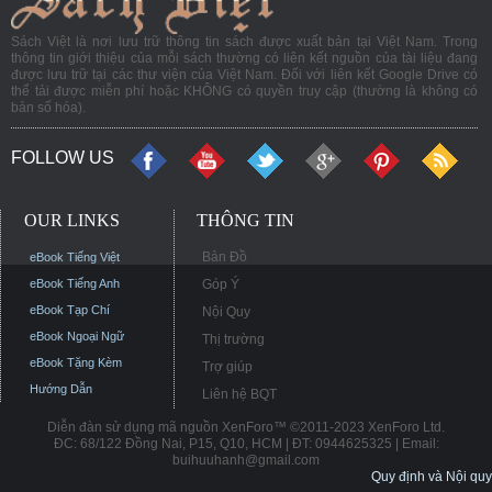
Sách Việt là nơi lưu trữ thông tin sách được xuất bản tại Việt Nam. Trong
thông tin giới thiệu của mỗi sách thường có liên kết nguồn của tài liệu đang
được lưu trữ tại các thư viện của Việt Nam. Đối với liên kết Google Drive có
thể tải được miễn phí hoặc KHÔNG có quyền truy cập (thường là không có
bản số hóa).
FOLLOW US
OUR LINKS
THÔNG TIN
Bản Đồ
eBook Tiếng Việt
eBook Tiếng Anh
Góp Ý
eBook Tạp Chí
Nội Quy
eBook Ngoại Ngữ
Thị trường
eBook Tặng Kèm
Trợ giúp
Hướng Dẫn
Liên hệ BQT
Diễn đàn sử dụng mã nguồn XenForo™ ©2011-2023 XenForo Ltd.
ĐC: 68/122 Đồng Nai, P15, Q10, HCM | ĐT: 0944625325 | Email:
buihuuhanh@gmail.com
Quy định và Nội quy