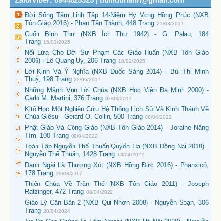
Zalo/Viber: 0944625325 | buihuuhanh@gmail.com
Đời Sống Tâm Linh Tập 14-Niềm Hy Vọng Hồng Phúc (NXB
Tôn Giáo 2016) - Phan Tấn Thành, 448 Trang
21/03/2017
Cuốn Binh Thư (NXB Ích Thư 1942) - G. Palau, 184
Trang
15/03/2025
Nối Lửa Cho Đời Sư Phạm Các Giáo Huấn (NXB Tôn Giáo
2006) - Lê Quang Uy, 206 Trang
18/02/2025
Lời Kinh Và Ý Nghĩa (NXB Đuốc Sáng 2014) - Bùi Thị Minh
Thuỳ, 198 Trang
23/06/2017
Những Mảnh Vụn Lời Chúa (NXB Học Viện Đa Minh 2000) -
Carlo M. Martini, 376 Trang
08/03/2017
Kitô Học Một Nghiên Cứu Hệ Thống Lịch Sử Và Kinh Thánh Về
Chúa Giêsu - Gerard O. Collin, 500 Trang
08/04/2022
Phật Giáo Và Công Giáo (NXB Tôn Giáo 2014) - Jorathe Nắng
Tím, 100 Trang
09/04/2022
Toàn Tập Nguyễn Thế Thuấn Quyển Hạ (NXB Đồng Nai 2019) -
Nguyễn Thế Thuấn, 1428 Trang
13/04/2022
Danh Ngài Là Thương Xót (NXB Hồng Đức 2016) - Phanxicô,
178 Trang
20/03/2017
Thiên Chúa Về Trần Thế (NXB Tôn Giáo 2011) - Joseph
Ratzinger, 472 Trang
08/04/2022
Giáo Lý Căn Bản 2 (NXB Qui Nhơn 2008) - Nguyễn Soạn, 306
Trang
20/04/2024