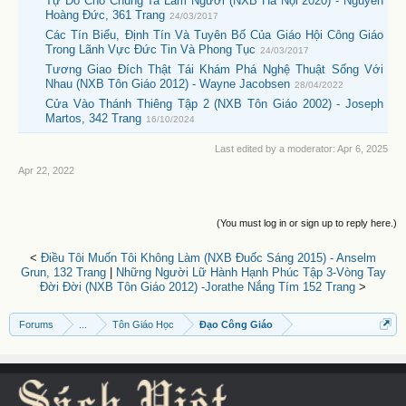
Tự Do Cho Chúng Ta Làm Người (NXB Hà Nội 2020) - Nguyễn
Hoàng Đức, 361 Trang
24/03/2017
Các Tín Biểu, Định Tín Và Tuyên Bố Của Giáo Hội Công Giáo
Trong Lãnh Vực Đức Tin Và Phong Tục
24/03/2017
Tương Giao Đích Thật Tái Khám Phá Nghệ Thuật Sống Với
Nhau (NXB Tôn Giáo 2012) - Wayne Jacobsen
28/04/2022
Cửa Vào Thánh Thiêng Tập 2 (NXB Tôn Giáo 2002) - Joseph
Martos, 342 Trang
16/10/2024
Last edited by a moderator:
Apr 6, 2025
Apr 22, 2022
(You must log in or sign up to reply here.)
<
Điều Tôi Muốn Tôi Không Làm (NXB Đuốc Sáng 2015) - Anselm
Grun, 132 Trang
|
Những Người Lữ Hành Hạnh Phúc Tập 3-Vòng Tay
Đời Đời (NXB Tôn Giáo 2012) -Jorathe Nắng Tím 152 Trang
>
Forums
...
Tôn Giáo Học
Đạo Công Giáo