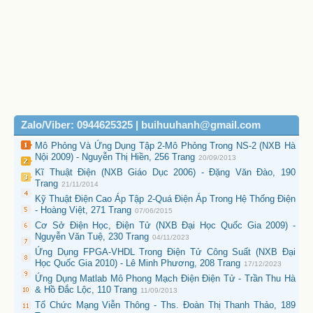
Zalo/Viber: 0944625325 | buihuuhanh@gmail.com
Mô Phỏng Và Ứng Dụng Tập 2-Mô Phỏng Trong NS-2 (NXB Hà
Nội 2009) - Nguyễn Thị Hiền, 256 Trang
20/09/2013
Kĩ Thuật Điện (NXB Giáo Dục 2006) - Đặng Văn Đào, 190
Trang
21/11/2014
Kỹ Thuật Điện Cao Áp Tập 2-Quá Điện Áp Trong Hệ Thống Điện
- Hoàng Việt, 271 Trang
07/06/2015
Cơ Sở Điện Học, Điện Tử (NXB Đại Học Quốc Gia 2009) -
Nguyễn Văn Tuệ, 230 Trang
04/11/2023
Ứng Dụng FPGA-VHDL Trong Điện Tử Công Suất (NXB Đại
Học Quốc Gia 2010) - Lê Minh Phương, 208 Trang
17/12/2023
Ứng Dụng Matlab Mô Phong Mạch Điện Điện Tử - Trần Thu Hà
& Hồ Đắc Lộc, 110 Trang
11/09/2013
Tổ Chức Mạng Viễn Thông - Ths. Đoàn Thị Thanh Thảo, 189