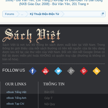
2009) - Bùi Văn Yên, 136 Trang
|
Hỏi-Đáp Về Điện-Điện Tử Dân Dụng
(NXB Giáo Dục 2008) - Bùi Văn Yên, 201 Trang
>
Forums
...
Kỹ Thuật Điện-Điện Tử
Sách Việt là nơi lưu trữ thông tin sách được xuất bản tại Việt Nam. Trong
thông tin giới thiệu của mỗi sách thường có liên kết nguồn của tài liệu đang
được lưu trữ tại các thư viện của Việt Nam. Đối với liên kết Google Drive có
thể tải được miễn phí hoặc KHÔNG có quyền truy cập (thường là không có
bản số hóa).
FOLLOW US
OUR LINKS
THÔNG TIN
Bản Đồ
eBook Tiếng Việt
eBook Tiếng Anh
Góp Ý
eBook Tạp Chí
Nội Quy