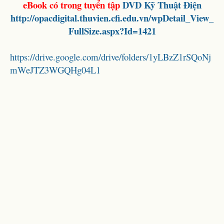
eBook có trong tuyển tập
DVD Kỹ Thuật Điện
http://opacdigital.thuvien.cfi.edu.vn/wpDetail_View_
FullSize.aspx?Id=1421
https://drive.google.com/drive/folders/1yLBzZ1rSQoNj
mWeJTZ3WGQHg04L1