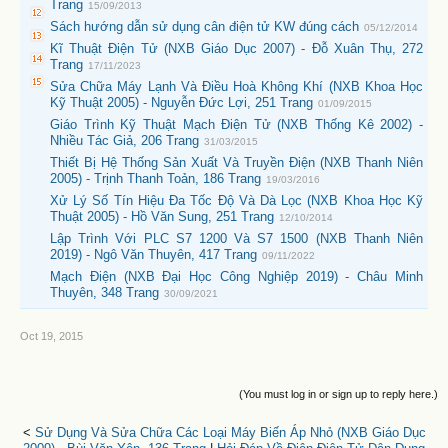
Trang
15/09/2013
Sách hướng dẫn sử dụng cân điện tử KW đúng cách
05/12/2014
Kĩ Thuật Điện Tử (NXB Giáo Dục 2007) - Đỗ Xuân Thụ, 272
Trang
17/11/2023
Sửa Chữa Máy Lạnh Và Điều Hoà Không Khí (NXB Khoa Học
Kỹ Thuật 2005) - Nguyễn Đức Lợi, 251 Trang
01/09/2015
Giáo Trình Kỹ Thuật Mạch Điện Tử (NXB Thống Kê 2002) -
Nhiều Tác Giả, 206 Trang
31/03/2015
Thiết Bị Hệ Thống Sản Xuất Và Truyền Điện (NXB Thanh Niên
2005) - Trịnh Thanh Toản, 186 Trang
19/03/2016
Xử Lý Số Tín Hiệu Đa Tốc Độ Và Dà Lọc (NXB Khoa Học Kỹ
Thuật 2005) - Hồ Văn Sung, 251 Trang
12/10/2014
Lập Trình Với PLC S7 1200 Và S7 1500 (NXB Thanh Niên
2019) - Ngô Văn Thuyên, 417 Trang
09/11/2022
Mạch Điện (NXB Đại Học Công Nghiệp 2019) - Châu Minh
Thuyên, 348 Trang
30/09/2021
Oct 19, 2015
(You must log in or sign up to reply here.)
<
Sử Dụng Và Sửa Chữa Các Loại Máy Biến Áp Nhỏ (NXB Giáo Dục