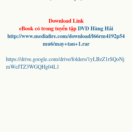
Download Link
eBook có trong tuyển tập
DVD Hàng Hải
http://www.mediafire.com/download/l66rm4192p54
mu6/may+tau+1.rar
https://drive.google.com/drive/folders/1yLBzZ1rSQoNj
mWeJTZ3WGQHg04L1