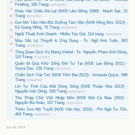
Findling, 185 Trang
14/04/2015
Khúc Hát Chiều Đà Lạt (NXB Lâm Đồng 1998) - Mạnh Đạt, 15
Trang
20/11/2017
Gợi Mở Tâm Hồn-Bồi Dưỡng Tâm Hồn (NXB Hồng Đức 2013) -
Kỳ Giang Hồng, 76 Trang
08/09/2015
Nghệ Thuật Kinh Doanh - Nhiều Tác Giả, 114 trang
24/01/2014
Màu Sắc Lý Thuyết & Ứng Dụng - Ts. Ngô Anh Tuấn, 363
Trang
15/09/2013
Tổng Quan Dịch Vụ Mạng Viettel - Ts. Nguyễn Phạm Anh Dũng,
110 Trang
07/11/2013
Quên Đi Quá Khứ Sống Đời Tự Tại (NXB Lao Động 2011) -
Surya Das, 236 Trang
19/10/2017
Chiến Dịch Trái Tim (NXB Thời Đại 2013) - Amanda Quick, 388
Trang
03/04/2017
Lời Tự Tình Của Một Dòng Sông (NXB Thuận Hóa 2013) -
Nguyễn Văn Dũng, 328 Trang
03/01/2014
Thư Pháp Chữ Việt Nhập Môn (NXB Mũi Cà Mau 2002) -
Nguyễn Bá Hoàn, 107 Trang
25/12/2013
Thiên Sơn Mộ Tuyết (NXB Văn Học 2016) - Phỉ Ngã Tư Tồn,
464 Trang
10/04/2017
Jun 10, 2014