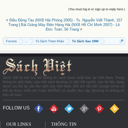
(You must log in or sign up to reply here.)
<
Điều Động Tàu (NXB Hải Phòng 2005) - Ts. Nguyễn Viết Thành, 157
Trang
|
Bài Giảng Máy Điện Hàng Hải (NXB Hồ Chí Minh 2007) - Lê
Đức Toàn, 56 Trang
>
Forums
...
Tủ Sách Tham Khảo
Tủ Sách Sau 1990
Sách Việt là nơi lưu trữ thông tin sách được xuất bản tại Việt Nam. Trong
thông tin giới thiệu của mỗi sách thường có liên kết nguồn của tài liệu đang
được lưu trữ tại các thư viện của Việt Nam. Đối với liên kết Google Drive có
thể tải được miễn phí hoặc KHÔNG có quyền truy cập (thường là không có
bản số hóa).
FOLLOW US
OUR LINKS
THÔNG TIN