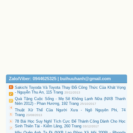
Zalo/Viber: 0944625325 | buihuuhanh@gmail.com
Sakichi Toyoda Và Toyota Thay Đổi Công Thức Của Khát Vọng
- Nguyễn Thu An, 115 Trang
20/11/2013
Quà Tặng Cuộc Sống - Mẹ Sẽ Không Lạnh Nữa (NXB Thanh
Niên 2012) - Phan Hương, 192 Trang
25/10/2017
Thuật Xử Thế Của Người Xưa - Ngô Nguyên Phi, 74
Trang
23/08/2013
78 Bài Học Suy Nghĩ Tích Cực Để Thành Công Dành Cho Học
Sinh Thiên Tài - Kiếm Lăng, 260 Trang
03/12/2017
Hãy Quên Anh Ta Đi (NXB Lao Động Xã Hội 2009) - Rhonda