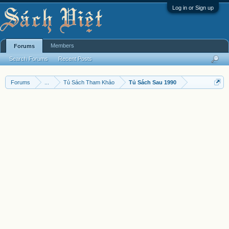
Log in or Sign up
Members
Forums
Search Forums
Recent Posts
Forums
...
Tủ Sách Tham Khảo
Tủ Sách Sau 1990