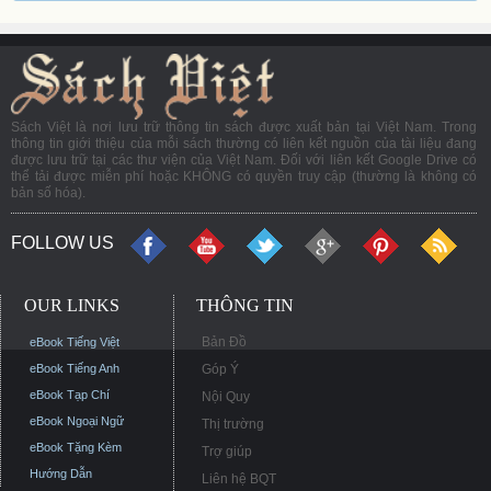
Sách Việt là nơi lưu trữ thông tin sách được xuất bản tại Việt Nam. Trong
thông tin giới thiệu của mỗi sách thường có liên kết nguồn của tài liệu đang
được lưu trữ tại các thư viện của Việt Nam. Đối với liên kết Google Drive có
thể tải được miễn phí hoặc KHÔNG có quyền truy cập (thường là không có
bản số hóa).
FOLLOW US
OUR LINKS
THÔNG TIN
Bản Đồ
eBook Tiếng Việt
eBook Tiếng Anh
Góp Ý
eBook Tạp Chí
Nội Quy
eBook Ngoại Ngữ
Thị trường
eBook Tặng Kèm
Trợ giúp
Hướng Dẫn
Liên hệ BQT