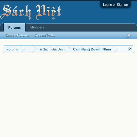
Log in or Sign up
Members
Forums
Search Forums
Recent Posts
Forums
...
Tủ Sách Gia Đình
Cẩm Nang Doanh Nhân