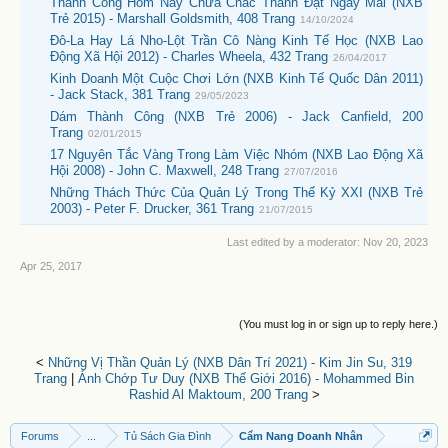
Thành Công Hôm Nay Chưa Chắc Thành Đạt Ngày Mai (NXB
Trẻ 2015) - Marshall Goldsmith, 408 Trang
14/10/2024
Đô-La Hay Lá Nho-Lột Trần Cô Nàng Kinh Tế Học (NXB Lao
Động Xã Hội 2012) - Charles Wheela, 432 Trang
26/04/2017
Kinh Doanh Một Cuộc Chơi Lớn (NXB Kinh Tế Quốc Dân 2011)
- Jack Stack, 381 Trang
29/05/2023
Dám Thành Công (NXB Trẻ 2006) - Jack Canfield, 200
Trang
02/01/2015
17 Nguyên Tắc Vàng Trong Làm Việc Nhóm (NXB Lao Động Xã
Hội 2008) - John C. Maxwell, 248 Trang
27/07/2016
Những Thách Thức Của Quản Lý Trong Thế Kỷ XXI (NXB Trẻ
2003) - Peter F. Drucker, 361 Trang
21/07/2015
Last edited by a moderator:
Nov 20, 2023
Apr 25, 2017
(You must log in or sign up to reply here.)
<
Những Vị Thần Quản Lý (NXB Dân Trí 2021) - Kim Jin Su, 319
Trang
|
Ánh Chớp Tư Duy (NXB Thế Giới 2016) - Mohammed Bin
Rashid Al Maktoum, 200 Trang
>
Forums
...
Tủ Sách Gia Đình
Cẩm Nang Doanh Nhân