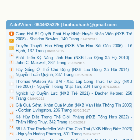
Zalo/Viber: 0944625325 | buihuuhanh@gmail.com
Gung Ho! Bí Quyết Phát Huy Nhiệt Huyết Nhân Viên (NXB Trẻ
2008) - Sheldon Bowles, 140 Trang
01/07/2013
Truyền Thuyết Hoa Hồng (NXB Văn Hóa Sài Gòn 2006) - Lê
Hạnh, 137 Trang
06/04/2015
Phát Triển Kỹ Năng Lãnh Đạo (NXB Lao Động Xã Hội 2010) -
John C. Maxwell, 282 Trang
28/05/2015
Hãy Sống Ở Thế Chủ Động (NXB Lao Động Xã Hội 2014) -
Nguyễn Tuấn Quỳnh, 237 Trang
19/05/2015
Thomas Watson Và IBM - Xác Lập Công Thức Tư Duy (NXB
Trẻ 2007) - Nguyễn Hoàng Nhật Tân, 234 Trang
07/11/2014
Nghịch Lý Quyền Lực (NXB Trẻ 2021) - Dacher Keltner, 258
Trang
04/04/2022
Già Quá Sớm, Khôn Quá Muộn (NXB Văn Hóa Thông Tin 2005)
- Gordon Livingston, 206 Trang
03/05/2017
Kẻ Hủy Diệt Trong Thế Giới Phẳng (NXB Tổng Hợp 2022) -
Thẩm Hồng Thụy, 342 Trang
25/05/2017
38 Lá Thư Rockefeller Viết Cho Con Trai (NXB Hồng Đức 2023)
- Nguyễn Hoàng Phương, 301 Trang
24/02/2017