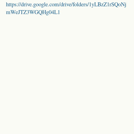
https://drive.google.com/drive/folders/1yLBzZ1rSQoNj
mWeJTZ3WGQHg04L1