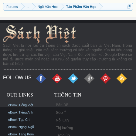
Forums
...
Ngữ Văn Học
Tác Phẩm Văn Học
Sách Việt là nơi lưu trữ thông tin sách được xuất bản tại Việt Nam. Trong
thông tin giới thiệu của mỗi sách thường có liên kết nguồn của tài liệu đang
được lưu trữ tại các thư viện của Việt Nam. Đối với liên kết Google Drive có
thể tải được miễn phí hoặc KHÔNG có quyền truy cập (thường là không có
bản số hóa).
FOLLOW US
OUR LINKS
THÔNG TIN
Bản Đồ
eBook Tiếng Việt
eBook Tiếng Anh
Góp Ý
eBook Tạp Chí
Nội Quy
eBook Ngoại Ngữ
Thị trường
eBook Tặng Kèm
Trợ giúp