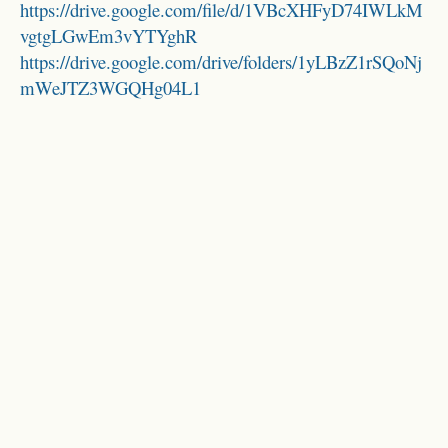
https://drive.google.com/file/d/1VBcXHFyD74IWLkM
vgtgLGwEm3vYTYghR
https://drive.google.com/drive/folders/1yLBzZ1rSQoNj
mWeJTZ3WGQHg04L1