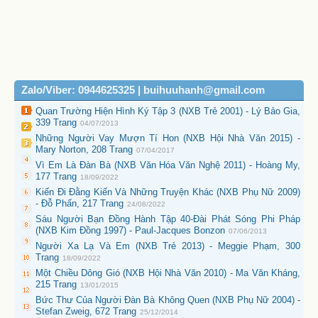
Zalo/Viber: 0944625325 | buihuuhanh@gmail.com
Quan Trường Hiện Hình Ký Tập 3 (NXB Trẻ 2001) - Lý Bảo Gia,
339 Trang
04/07/2013
Những Người Vay Mượn Tí Hon (NXB Hội Nhà Văn 2015) -
Mary Norton, 208 Trang
07/04/2017
Vì Em Là Đàn Bà (NXB Văn Hóa Văn Nghệ 2011) - Hoàng My,
177 Trang
18/09/2022
Kiến Đi Đằng Kiến Và Những Truyện Khác (NXB Phụ Nữ 2009)
- Đỗ Phấn, 217 Trang
24/08/2022
Sáu Người Bạn Đồng Hành Tập 40-Đài Phát Sóng Phi Pháp
(NXB Kim Đồng 1997) - Paul-Jacques Bonzon
07/06/2013
Người Xa Lạ Và Em (NXB Trẻ 2013) - Meggie Phạm, 300
Trang
18/09/2022
Một Chiều Dông Gió (NXB Hội Nhà Văn 2010) - Ma Văn Kháng,
215 Trang
13/01/2015
Bức Thư Của Người Đàn Bà Không Quen (NXB Phụ Nữ 2004) -
Stefan Zweig, 672 Trang
25/12/2014