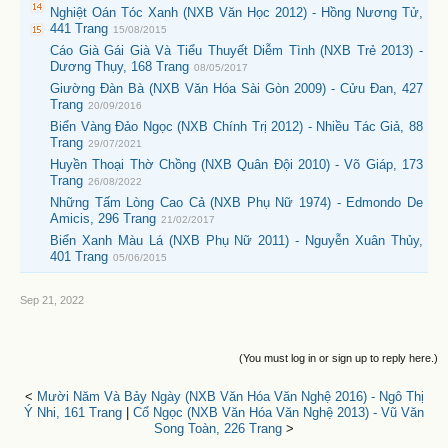
Nghiệt Oán Tóc Xanh (NXB Văn Học 2012) - Hồng Nương Tử,
441 Trang
15/08/2015
Cáo Già Gái Già Và Tiểu Thuyết Diễm Tình (NXB Trẻ 2013) -
Dương Thụy, 168 Trang
08/05/2017
Giường Đàn Bà (NXB Văn Hóa Sài Gòn 2009) - Cửu Đan, 427
Trang
20/09/2016
Biển Vàng Đảo Ngọc (NXB Chính Trị 2012) - Nhiều Tác Giả, 88
Trang
29/07/2021
Huyền Thoại Thờ Chồng (NXB Quân Đội 2010) - Võ Giáp, 173
Trang
26/08/2022
Những Tấm Lòng Cao Cả (NXB Phụ Nữ 1974) - Edmondo De
Amicis, 296 Trang
21/02/2017
Biển Xanh Màu Lá (NXB Phụ Nữ 2011) - Nguyễn Xuân Thủy,
401 Trang
05/06/2015
Sep 21, 2022
(You must log in or sign up to reply here.)
<
Mười Năm Và Bảy Ngày (NXB Văn Hóa Văn Nghệ 2016) - Ngô Thị
Ý Nhi, 161 Trang
|
Cổ Ngọc (NXB Văn Hóa Văn Nghệ 2013) - Vũ Văn
Song Toàn, 226 Trang
>