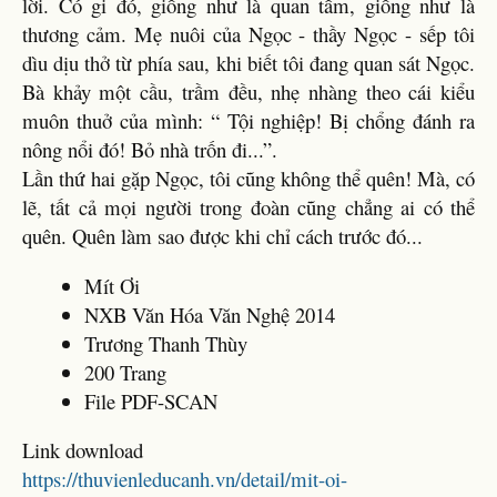
lời. Có gi đó, giống như là quan tầm, giống như là
thương cảm. Mẹ nuôi của Ngọc - thầy Ngọc - sếp tôi
dìu dịu thở từ phía sau, khi biết tôi đang quan sát Ngọc.
Bà khảy một cầu, trầm đều, nhẹ nhàng theo cái kiểu
muôn thuở của mình: “ Tội nghiệp! Bị chổng đánh ra
nông nổi đó! Bỏ nhà trốn đi...”.
Lần thứ hai gặp Ngọc, tôi cũng không thể quên! Mà, có
lẽ, tất cả mọi người trong đoàn cũng chẳng ai có thể
quên. Quên làm sao được khi chỉ cách trước đó...
Mít Ơi
NXB Văn Hóa Văn Nghệ 2014
Trương Thanh Thùy
200 Trang
File PDF-SCAN
Link download
https://thuvienleducanh.vn/detail/mit-oi-