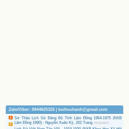
Zalo/Viber: 0944625325 | buihuuhanh@gmail.com
Sơ Thảo Lịch Sử Đảng Bộ Tỉnh Lâm Đồng 1954-1975 (NXB
Lâm Đồng 1990) - Nguyễn Xuân Ký, 202 Trang
20/11/2017
Lịch Sử Việt Nam Tập VIII - 1919-1930 (NXB Khoa Học Xã Hội