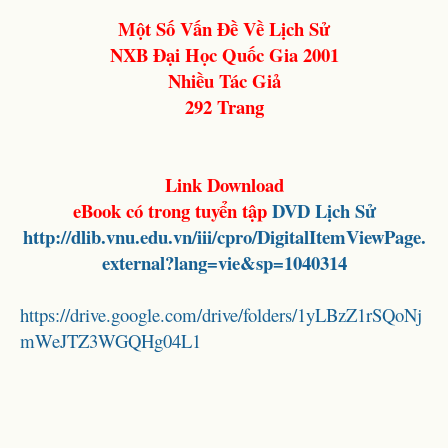
Một Số Vấn Đề Về Lịch Sử
NXB Đại Học Quốc Gia 2001
Nhiều Tác Giả
292 Trang
Link Download
eBook có trong tuyển tập
DVD Lịch Sử
http://dlib.vnu.edu.vn/iii/cpro/DigitalItemViewPage.
external?lang=vie&sp=1040314
https://drive.google.com/drive/folders/1yLBzZ1rSQoNj
mWeJTZ3WGQHg04L1