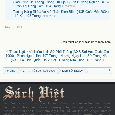
Giáo Trình Hệ Thống Thông Tin Địa Lý (NXB Nông Nghiệp 2013)
- Trần Thị Băng Tâm, 164 Trang
21/06/2016
Tướng Hăng-Ri Na-Va Với Trận Điện Biên (NXB Quân Đội 2004)
- Lê Kim, 98 Trang
29/11/2014
Nov 13, 2014
(You must log in or sign up to reply here.)
<
Thuật Ngữ Khái Niệm Lịch Sử Phổ Thông (NXB Đại Học Quốc Gia
1996) - Phan Ngọc Liên, 197 Trang
|
Những Ngày Lịch Sử Trong Năm
(NXB Đại Học Quốc Gia 2002) - Lương Kim Thoa, 157 Trang
>
Forums
...
Tủ Sách Sau 1990
Lịch Sử, Địa Lý
Sách Việt là nơi lưu trữ thông tin sách được xuất bản tại Việt Nam. Trong
thông tin giới thiệu của mỗi sách thường có liên kết nguồn của tài liệu đang
được lưu trữ tại các thư viện của Việt Nam. Đối với liên kết Google Drive có