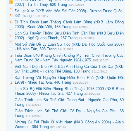
2007) - Tạ Thị Thúy, 620 Trang
14/08/2016
Đà Lạt Xưa (NXB Văn Hóa Sài Gòn 2008) - Dương Trung Quốc,
331 Trang
19/11/2017
Di Tích Danh Lam Thắng Cảnh Lâm Đồng (NXB Lâm Đồng
2003) - Đoàn Văn Việt, 155 Trang
19/11/2017
Lịch Sử Truyền Thống Bưu Điện Tỉnh Cần Thơ (NXB Bưu Điện
2002) - Ngô Quang Thạch, 257 Trang
29/11/2017
Một Số Vấn Đề Lý Luận Sử Học (NXB Đại Học Quốc Gia 2007)
- Hà Văn Tân, 393 Trang
12/11/2014
Tiểu Đoàn 840 Kháng Chiến Chống Mỹ Trên Chiến Trường Cục
Nam Trung Bộ - Nam Tây Nguyên 1961-1975
20/11/2017
Việt Nam-Điện Biên Phủ Bản Anh Hùng Ca Của Thời Đại (NXB
Sự Thật 1984) - Hoàng Thế Dũng, 130 Trang
10/12/2015
Đại Tướng Võ Nguyên Giáp-Điện Biên Phủ (NXB Quân Đội
1979) - Nhiều Tác Giả, 446 Trang
21/11/2014
Lịch Sử Bộ Đội Biên Phòng Bình Thuận 1975-2009 (NXB Bình
Thuận 2009) - Nhiều Tác Giả, 427 Trang
20/10/2013
Giáo Trình Lịch Sử Thế Giới Trung Đại - Nguyễn Gia Phu, 80
Trang
12/11/2013
Giáo Trình Lịch Sử Thế Giới Cổ Đại - Nguyễn Gia Phu, 68
Trang
12/11/2013
Những Gì Tôi Thấy Ở Việt Nam (NXB Công An 2004) - Alain
Wasmes, 364 Trang
02/06/2016