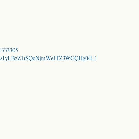
71333305
folders/1yLBzZ1rSQoNjmWeJTZ3WGQHg04L1