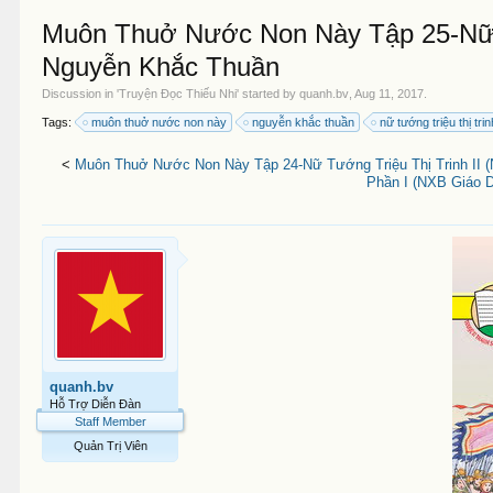
Muôn Thuở Nước Non Này Tập 25-Nữ Tư
Nguyễn Khắc Thuần
Discussion in '
Truyện Đọc Thiếu Nhi
' started by
quanh.bv
,
Aug 11, 2017
.
Tags:
muôn thuở nước non này
nguyễn khắc thuần
nữ tướng triệu thị tri
<
Muôn Thuở Nước Non Này Tập 24-Nữ Tướng Triệu Thị Trinh II 
Phần I (NXB Giáo D
quanh.bv
Hỗ Trợ Diễn Đàn
Staff Member
Quản Trị Viên