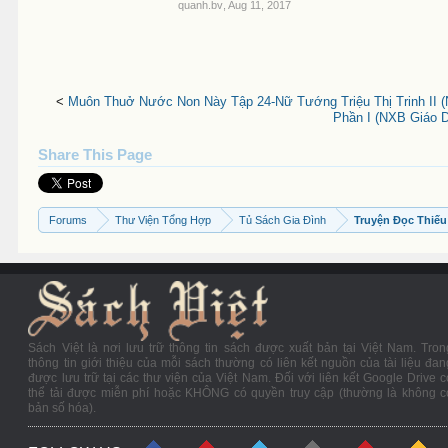
quanh.bv
,
Aug 11, 2017
<
Muôn Thuở Nước Non Này Tập 24-Nữ Tướng Triệu Thị Trinh II 
Phần I (NXB Giáo D
Share This Page
Forums
Thư Viện Tổng Hợp
Tủ Sách Gia Đình
Truyện Đọc Thiếu
Sách Việt là nơi lưu trữ thông tin sách được xuất bản tại Việt Nam. Tron
thông tin giới thiệu của mỗi sách thường có liên kết nguồn của tài liệu đan
được lưu trữ tại các thư viện của Việt Nam. Đối với liên kết Google Drive c
thể tải được miễn phí hoặc KHÔNG có quyền truy cập (thường là không c
bản số hóa).