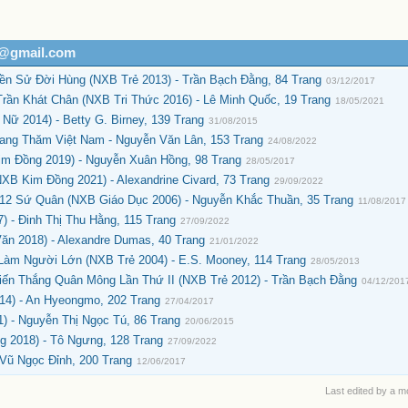
h@gmail.com
ền Sử Đời Hùng (NXB Trẻ 2013) - Trần Bạch Đằng, 84 Trang
03/12/2017
ần Khát Chân (NXB Tri Thức 2016) - Lê Minh Quốc, 19 Trang
18/05/2021
ữ 2014) - Betty G. Birney, 139 Trang
31/08/2015
ang Thăm Việt Nam - Nguyễn Văn Lân, 153 Trang
24/08/2022
m Đồng 2019) - Nguyễn Xuân Hồng, 98 Trang
28/05/2017
XB Kim Đồng 2021) - Alexandrine Civard, 73 Trang
29/09/2022
2 Sứ Quân (NXB Giáo Dục 2006) - Nguyễn Khắc Thuần, 35 Trang
11/08/2017
 - Đinh Thị Thu Hằng, 115 Trang
27/09/2022
n 2018) - Alexandre Dumas, 40 Trang
21/01/2022
àm Người Lớn (NXB Trẻ 2004) - E.S. Mooney, 114 Trang
28/05/2013
iến Thắng Quân Mông Lần Thứ II (NXB Trẻ 2012) - Trần Bạch Đằng
04/12/201
14) - An Hyeongmo, 202 Trang
27/04/2017
 - Nguyễn Thị Ngọc Tú, 86 Trang
20/06/2015
 2018) - Tô Ngưng, 128 Trang
27/09/2022
Vũ Ngọc Đỉnh, 200 Trang
12/06/2017
Last edited by a m