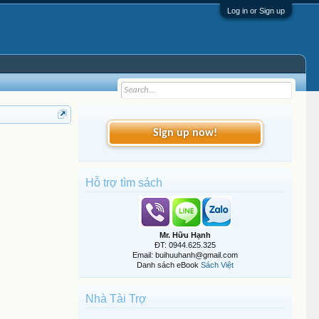
Log in or Sign up
Sign up now!
Hỗ trợ tìm sách
Mr. Hữu Hạnh
ĐT: 0944.625.325
Email: buihuuhanh@gmail.com
Danh sách eBook
Sách Việt
Nhà Tài Trợ