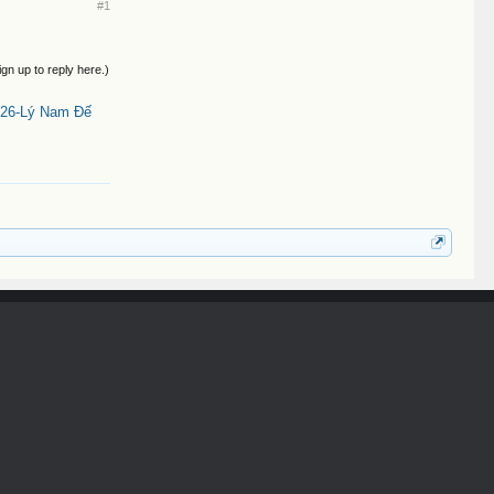
#1
ign up to reply here.)
26-Lý Nam Đế