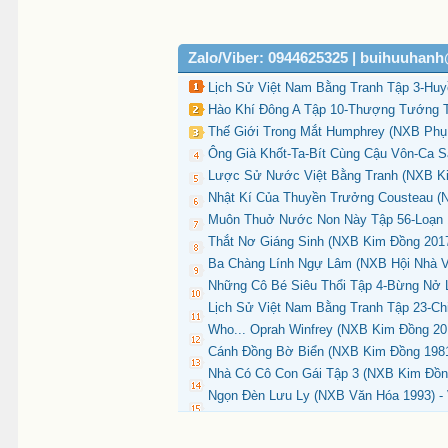
Zalo/Viber: 0944625325 | buihuuhan
Lịch Sử Việt Nam Bằng Tranh Tập 3-Huy
Hào Khí Đông A Tập 10-Thượng Tướng Tr
Thế Giới Trong Mắt Humphrey (NXB Phụ N
Ông Già Khốt-Ta-Bít Cùng Cậu Vôn-Ca S
Lược Sử Nước Việt Bằng Tranh (NXB Ki
Nhật Kí Của Thuyền Trưởng Cousteau (N
Muôn Thuở Nước Non Này Tập 56-Loạn 1
Thắt Nơ Giáng Sinh (NXB Kim Đồng 2017)
Ba Chàng Lính Ngự Lâm (NXB Hội Nhà Vă
Những Cô Bé Siêu Thổi Tập 4-Bừng Nở L
Lịch Sử Việt Nam Bằng Tranh Tập 23-Ch
Who... Oprah Winfrey (NXB Kim Đồng 20
Cánh Đồng Bờ Biển (NXB Kim Đồng 1981)
Nhà Có Cô Con Gái Tập 3 (NXB Kim Đồng
Ngọn Đèn Lưu Ly (NXB Văn Hóa 1993) - 