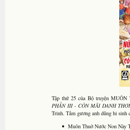
Tập thứ 25 của Bộ truyện MU
PHẦN III - CÒN MÃI DANH TH
Trinh. Tấm gương anh dũng hi sinh c
Muôn Thuở Nước Non Này Tậ