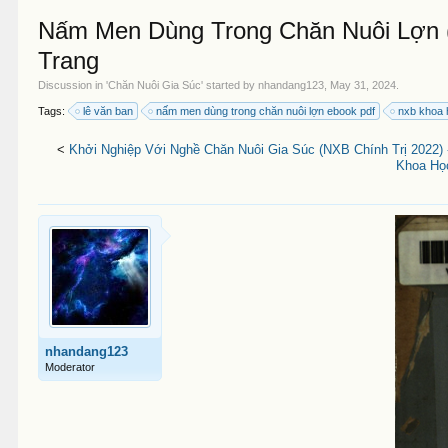
Nấm Men Dùng Trong Chăn Nuôi Lợn (
Trang
Discussion in '
Chăn Nuôi Gia Súc
' started by
nhandang123
,
May 31, 2024
.
Tags:
lê văn ban
nấm men dùng trong chăn nuôi lợn ebook pdf
nxb khoa 
<
Khởi Nghiệp Với Nghề Chăn Nuôi Gia Súc (NXB Chính Trị 2022) 
Khoa Học
nhandang123
Moderator