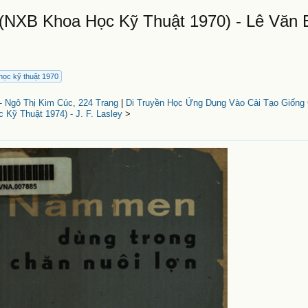
NXB Khoa Học Kỹ Thuật 1970) - Lê Văn 
học kỹ thuật 1970
- Ngô Thị Kim Cúc, 224 Trang
|
Di Truyền Học Ứng Dụng Vào Cải Tạo Giống
 Kỹ Thuật 1974) - J. F. Lasley
>