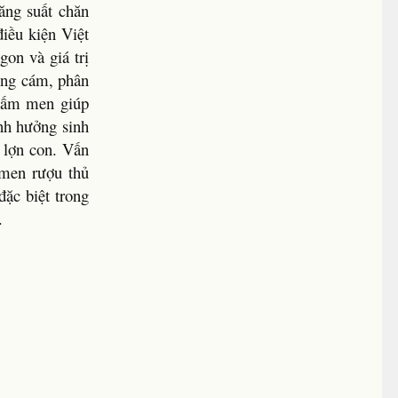
ăng suất chăn
iều kiện Việt
on và giá trị
dùng cám, phân
 nấm men giúp
Ảnh hưởng sinh
y lợn con. Vấn
 men rượu thủ
ặc biệt trong
.