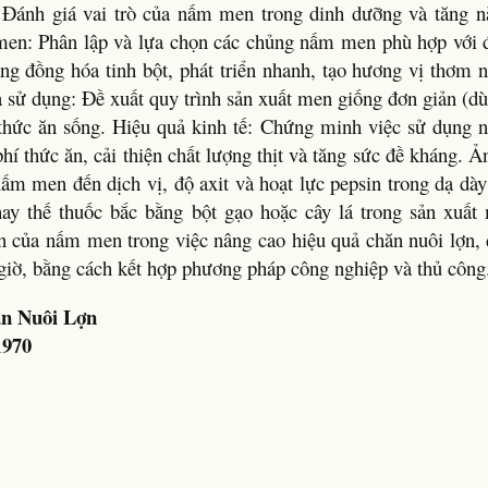
Đánh giá vai trò của nấm men trong dinh dưỡng và tăng n
men: Phân lập và lựa chọn các chủng nấm men phù hợp với đ
đồng hóa tinh bột, phát triển nhanh, tạo hương vị thơm ng
à sử dụng: Đề xuất quy trình sản xuất men giống đơn giản (
thức ăn sống. Hiệu quả kinh tế: Chứng minh việc sử dụng
hí thức ăn, cải thiện chất lượng thịt và tăng sức đề kháng. 
 nấm men đến dịch vị, độ axit và hoạt lực pepsin trong dạ dà
ay thế thuốc bắc bằng bột gạo hoặc cây lá trong sản xuất
n của nấm men trong việc nâng cao hiệu quả chăn nuôi lợn, đ
 giờ, bằng cách kết hợp phương pháp công nghiệp và thủ công
n Nuôi Lợn
1970