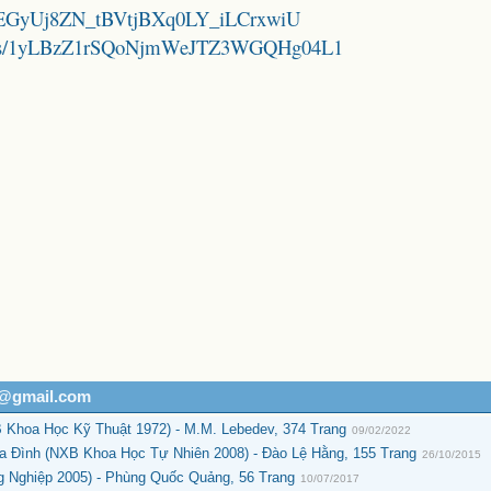
1M2iEGyUj8ZN_tBVtjBXq0LY_iLCrxwiU
folders/1yLBzZ1rSQoNjmWeJTZ3WGQHg04L1
h@gmail.com
 Khoa Học Kỹ Thuật 1972) - M.M. Lebedev, 374 Trang
09/02/2022
a Đình (NXB Khoa Học Tự Nhiên 2008) - Đào Lệ Hằng, 155 Trang
26/10/2015
 Nghiệp 2005) - Phùng Quốc Quảng, 56 Trang
10/07/2017