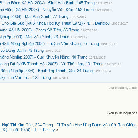
 Lao Động Xã Hội 2004) - Đinh Văn Bình, 145 Trang
19/11/2014
o Động Xã Hội 2006) - Nguyễn Văn Đức, 152 Trang
16/11/2013
ghiệp 2009) - Mai Văn Sánh, 77 Trang
10/07/2017
Cho Gia Súc (NXB Khoa Học Kỹ Thuật 1971) - N. I. Denixov
18/02/2017
ộng Xã Hội 2006) - Phạm Sỹ Tiệp, 85 Trang
01/07/2016
hiệp 2009) - Mai Văn Sánh, 73 Trang
10/07/2017
(NXB Nông Nghiệp 2006) - Huỳnh Văn Kháng, 77 Trang
10/07/2017
 Lê Đăng Đảnh, 73 Trang
10/07/2017
ông Nghiệp 2007) - Cục Khuyến Nông, 40 Trang
19/12/2017
oang Dã (NXB Thanh Hóa 2007) - Vũ Thế Lâm, 101 Trang
11/07/2017
ông Nghiệp 2004) - Bạch Thị Thanh Dân, 34 Trang
12/12/2014
2) Trần Văn Hòa, 123 Trang
18/11/2014
Last edited by a mo
(You must log in or s
- Ngô Thị Kim Cúc, 224 Trang
|
Di Truyền Học Ứng Dụng Vào Cải Tạo Giống
 Kỹ Thuật 1974) - J. F. Lasley
>