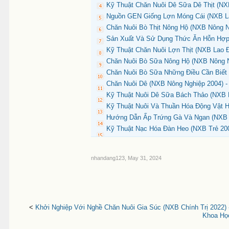
Kỹ Thuật Chăn Nuôi Dê Sữa Dê Thịt (NXB
Nguồn GEN Giống Lợn Móng Cái (NXB La
Chăn Nuôi Bò Thịt Nông Hộ (NXB Nông N
Sản Xuất Và Sử Dụng Thức Ăn Hỗn Hợp 
Kỹ Thuật Chăn Nuôi Lợn Thịt (NXB Lao Đ
Chăn Nuôi Bò Sữa Nông Hộ (NXB Nông Ng
Chăn Nuôi Bò Sữa Những Điều Cần Biết 
Chăn Nuôi Dê (NXB Nông Nghiệp 2004) -
Kỹ Thuật Nuôi Dê Sữa Bách Thảo (NXB N
Kỹ Thuật Nuôi Và Thuần Hóa Động Vật H
Hướng Dẫn Ấp Trứng Gà Và Ngan (NXB N
Kỹ Thuật Nạc Hóa Đàn Heo (NXB Trẻ 200
nhandang123
,
May 31, 2024
<
Khởi Nghiệp Với Nghề Chăn Nuôi Gia Súc (NXB Chính Trị 2022) 
Khoa Học