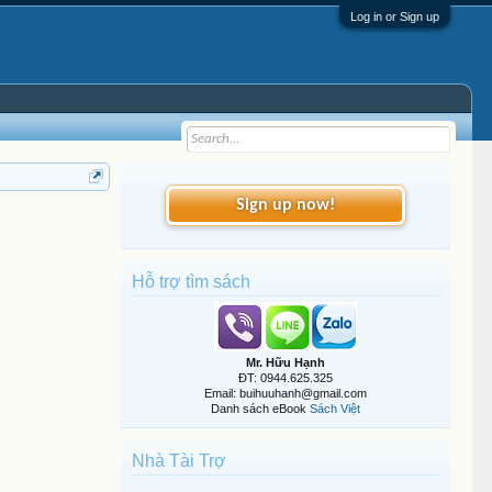
Log in or Sign up
Sign up now!
Hỗ trợ tìm sách
Mr. Hữu Hạnh
ĐT: 0944.625.325
Email: buihuuhanh@gmail.com
Danh sách eBook
Sách Việt
Nhà Tài Trợ