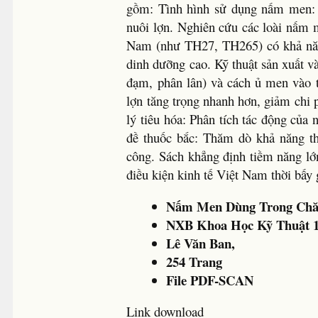
gồm: Tình hình sử dụng nấm men: 
nuôi lợn. Nghiên cứu các loài nấm 
Nam (như TH27, TH265) có khả năng 
dinh dưỡng cao. Kỹ thuật sản xuất v
đạm, phân lân) và cách ủ men vào 
lợn tăng trọng nhanh hơn, giảm chi p
lý tiêu hóa: Phân tích tác động của
đề thuốc bắc: Thăm dò khả năng th
công. Sách khẳng định tiềm năng lớ
điều kiện kinh tế Việt Nam thời bấy
Nấm Men Dùng Trong Chă
NXB Khoa Học Kỹ Thuật 
Lê Văn Ban,
254 Trang
File PDF-SCAN
Link download