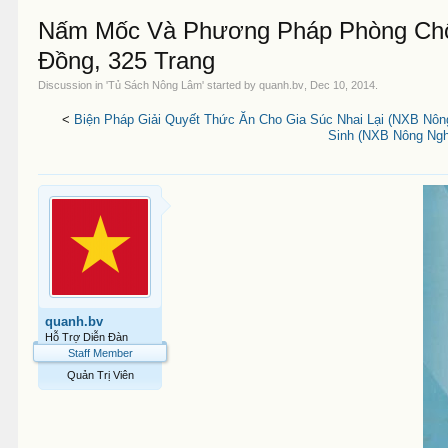
Nấm Mốc Và Phương Pháp Phòng Chốn
Đồng, 325 Trang
Discussion in '
Tủ Sách Nông Lâm
' started by
quanh.bv
,
Dec 10, 2014
.
<
Biện Pháp Giải Quyết Thức Ăn Cho Gia Súc Nhai Lại (NXB Nôn
Sinh (NXB Nông Ngh
quanh.bv
Hỗ Trợ Diễn Đàn
Staff Member
Quản Trị Viên