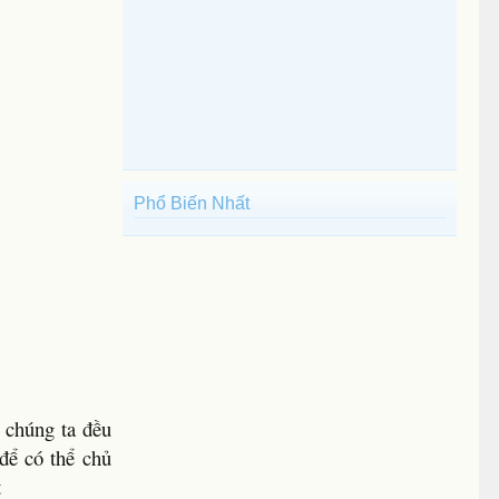
Phổ Biến Nhất
 chúng ta đều
 để có thể chủ
t