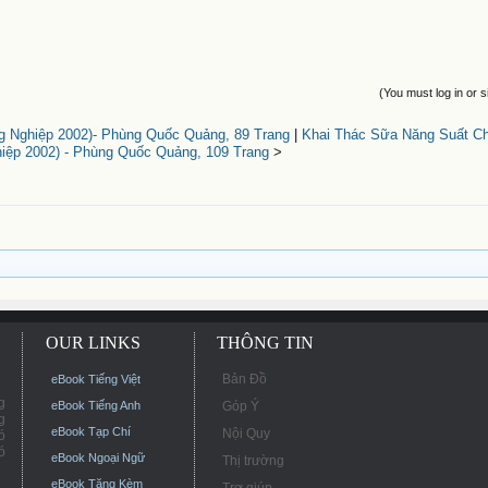
(You must log in or s
g Nghiệp 2002)- Phùng Quốc Quảng, 89 Trang
|
Khai Thác Sữa Năng Suất C
iệp 2002) - Phùng Quốc Quảng, 109 Trang
>
OUR LINKS
THÔNG TIN
Bản Đồ
eBook Tiếng Việt
g
eBook Tiếng Anh
Góp Ý
g
eBook Tạp Chí
Nội Quy
ó
ó
eBook Ngoại Ngữ
Thị trường
eBook Tặng Kèm