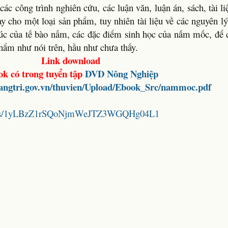
ác công trình nghiên cứu, các luận văn, luận án, sách, tài li
 cho một loại sản phẩm, tuy nhiên tài liệu về các nguyên l
úc của tế bào nấm, các đặc điểm sinh học của nấm mốc, để c
phẩm như nói trên, hầu như chưa thấy.
Link download
ok có trong tuyển tập
DVD
Nông Nghiệp
quangtri.gov.vn/thuvien/Upload/Ebook_Src/nammoc.pdf
folders/1yLBzZ1rSQoNjmWeJTZ3WGQHg04L1