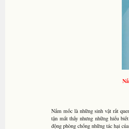
Nấ
Nấm mốc là những sinh vật rất que
tận mắt thấy nhưng những hiểu biết 
động phòng chống những tác hại của 