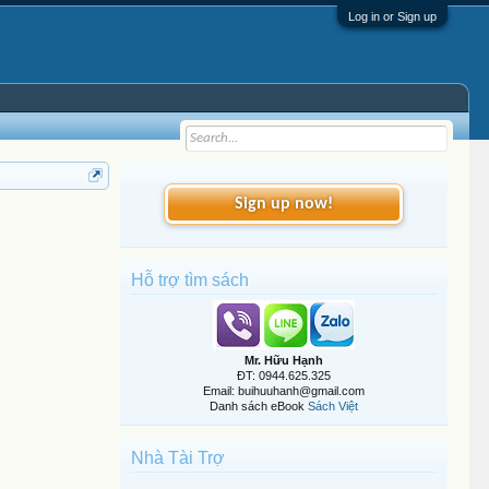
Log in or Sign up
Sign up now!
Hỗ trợ tìm sách
Mr. Hữu Hạnh
ĐT: 0944.625.325
Email: buihuuhanh@gmail.com
Danh sách eBook
Sách Việt
Nhà Tài Trợ