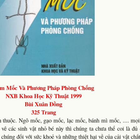
m Mốc Và Phương Pháp Phòng Chống
NXB Khoa Học Kỹ Thuật 1999
Bùi Xuân Đồng
325 Trang
n thuộc. Ngô mốc, gạo mốc, lạc mốc, bánh mì mốc, .... mọi
vê các sinh vật nhỏ bé này thì chúng ta chưa thể coi là đủ
chúng đối với sức khoẻ và những thiệt hại về của cải vật chấ