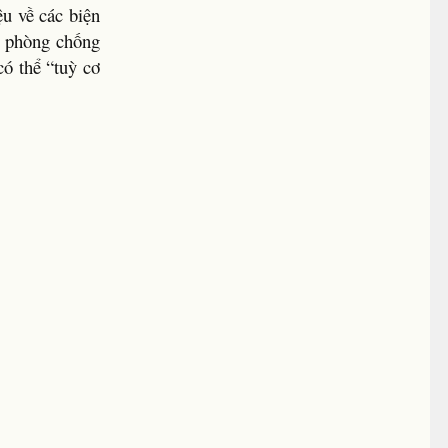
ệu về các biện
ý phòng chống
ó thể “tuỳ cơ