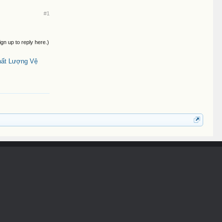
#1
ign up to reply here.)
hất Lượng Vệ