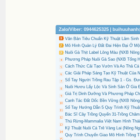
Zalo/Viber: 0944625325 | buihuuhan
Văn Bản Tiêu Chuẩn Kỹ Thuật Lâm Sinh 
Mô Hình Quản Lý Đất Đai Hiện Đại Ở M
Nuôi Gà Thịt Label Lông Màu (NXB Nông 
Phương Pháp Nuôi Gà Sao (NXB Tổng Hợ
Cách Thức Cải Tạo Vườn Và Ao Thả Cá Ở
Các Giải Pháp Sáng Tạo Kỹ Thuật Của N
Sổ Tay Người Trồng Rau Tập 1 - Gs. Đư
Nuôi Hươu Lấy Lộc Và Sinh Sản Ở Gia Đ
Giá Trị Dinh Dưỡng Và Phương Pháp Ch
Canh Tác Đất Dốc Bền Vững (NXB Nông 
Sổ Tay Hướng Dẫn 5 Quy Trình Kỹ Thuật
Bác Sĩ Cây Trồng Quyển 31-Trồng Chăm
Thú Rừng-Mammalia Việt Nam Hình Thái 
Kỹ Thuật Nuôi Cá Trê Vàng Lai (Nông Ng
Quy Trình Chuyển Giao Mô Hình Trồng