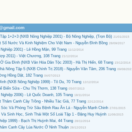
h@gmail.com
Tập 1+2+3 (NXB Nông Nghiệp 2001) - Bộ Nông Nghiệp, (Trọn Bộ)
21/01/2015
ột Số Nước Và Kinh Nghiệm Cho Việt Nam - Nguyễn Đình Bồng
28/09/2017
Nghiệp 2001) - Lê Hồng Mận, 99 Trang
11/12/2014
p 2011) - Việt Chương, 108 Trang
21/12/2014
 Gia Đình (NXB Văn Hóa Dân Tộc 2003) - Hà Thị Hiến, 68 Trang
15/12/2014
hà Nông Tập 5 (NXB Chính Trị 2018) - Nguyễn Văn Tâm, 206 Trang
09/08/202
ờng Hồng Dật, 182 Trang
04/07/2013
ình (NXB Nông Nghiệp 1999) - Tô Du, 70 Trang
12/12/2014
ế Biến Sữa - Chu Thị Thơm, 138 Trang
05/07/2013
Nghiệp 2006) - Lê Quốc Doanh, 105 Trang
18/11/2014
 Thâm Canh Cây Trồng - Nhiều Tác Giả, 77 Trang
22/12/2014
 Sóc Và Phòng Trừ Sâu Bệnh Rau Ăn Lá - Nguyễn Mạnh Chinh
27/01/2015
Và Sinh Học, Sinh Thái Một Số Loài Tập 1 - Đặng Huy Huỳnh
11/06/2015
hiệp 1999) - Bạch Thị Huỳnh Mai, 44 Trang
28/11/2014
 Thâm Canh Cây Lúa Nước Ở Ninh Thuận
28/12/2013