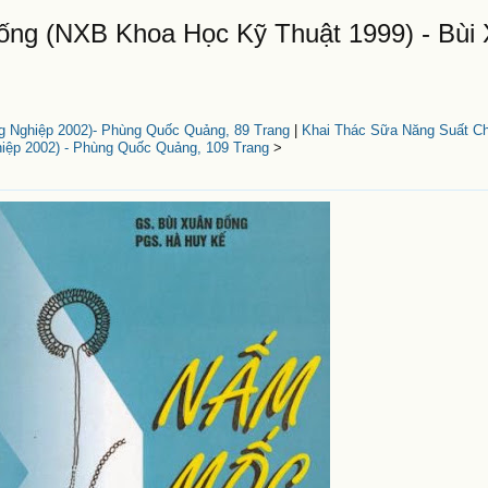
g (NXB Khoa Học Kỹ Thuật 1999) - Bùi
g Nghiệp 2002)- Phùng Quốc Quảng, 89 Trang
|
Khai Thác Sữa Năng Suất C
iệp 2002) - Phùng Quốc Quảng, 109 Trang
>