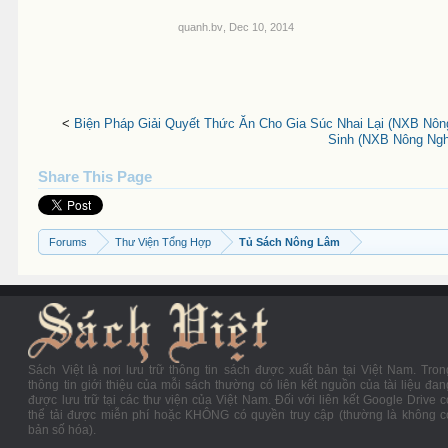
quanh.bv
,
Dec 10, 2014
<
Biện Pháp Giải Quyết Thức Ăn Cho Gia Súc Nhai Lại (NXB Nôn
Sinh (NXB Nông Ngh
Share This Page
Forums
Thư Viện Tổng Hợp
Tủ Sách Nông Lâm
Sách Việt là nơi lưu trữ thông tin sách được xuất bản tại Việt Nam. Tron
thông tin giới thiệu của mỗi sách thường có liên kết nguồn của tài liệu đan
được lưu trữ tại các thư viện của Việt Nam. Đối với liên kết Google Drive c
thể tải được miễn phí hoặc KHÔNG có quyền truy cập (thường là không c
bản số hóa).