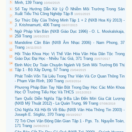
Minh, 139 Trang
10/04/2015
Sổ Tay Hướng Dẫn Xử Lý Ô Nhiễm Môi Trường Trong Sản
Xuất Tiểu Thủ Công Nghiệp Tập 8
10/01/2015
Sự Thức Dậy Của Thông Minh Tập 1 + 2 (NXB Hoa Kỳ 2013) -
J. Krishnamurti, 406 Trang
08/07/2015
Ngữ Pháp Văn Bản (NXB Giáo Dục 1996) - O. L. Moskalskaja,
259 Trang
16/03/2015
Mandoline Căn Bản (NXB Âm Nhạc 2006) - Nam Phong, 37
Trang
24/11/2015
Hội Thảo Khoa Học Vị Thế Văn Hóa Văn Hóa Dân Tộc Trong
Giáo Dục Đại Học - Nhiều Tác Giả, 371 Trang
20/07/2017
Định Mức Dự Toán Chuyên Ngành Vệ Sinh Môi Trường Đô Thị
Tập 1 - Bộ Xây Dựng, 57 Trang
23/04/2015
Phát Triển Vốn Tài Liệu Trong Thư Viện Và Cơ Quan Thông Tin
- Phạm Văn Rính, 190 Trang
24/03/2014
Phương Pháp Bàn Tay Nặn Bột Trong Dạy Học Các Môn Khoa
Học Ở Trường Tiểu Học Và THCS
10/12/2013
Tam Quốc Diễn Nghĩa Tập 9-Ba Lần Đến Mời Gia Cát Lượng
(NXB Mỹ Thuật 2012) - La Quán Trung, 99 Trang
07/08/2016
Chủ Nghĩa Xã Hội Đi Về Đâu (NXB Văn Hóa Thông Tin 2003) -
Joseph E. Stiglitz, 370 Trang
09/10/2017
72 Trò Chơi Vận Động Dân Gian Tập 1 - Pgs. Ts. Nguyễn Toán,
171 Trang
24/06/2013