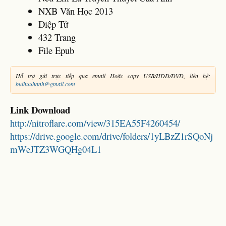
NXB Văn Học 2013
Diệp Tử
432 Trang
File Epub
Hỗ trợ gửi trực tiếp qua email Hoặc copy USB/HDD/DVD, liên hệ:
buihuuhanh@gmail.com
Link Download
http://nitroflare.com/view/315EA55F4260454/
https://drive.google.com/drive/folders/1yLBzZ1rSQoNj
mWeJTZ3WGQHg04L1