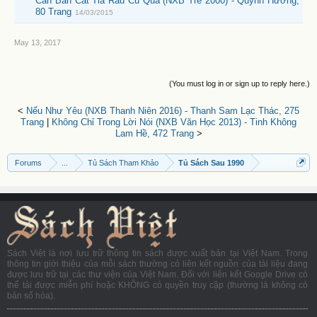
Căn Bản Cắt Tỉa Rau Củ Quả (NXB Trẻ 2000) - Quỳnh Hương,
80 Trang
14/03/2015
May 13, 2017
(You must log in or sign up to reply here.)
<
Nếu Như Yêu (NXB Thanh Niên 2016) - Thanh Sam Lạc Thác, 275
Trang
|
Không Chỉ Trong Lời Nói (NXB Văn Học 2013) - Tinh Không
Lam Hề, 472 Trang
>
Forums
...
Tủ Sách Tham Khảo
Tủ Sách Sau 1990
Sách Việt là nơi lưu trữ thông tin sách được xuất bản tại Việt Nam. Trong
thông tin giới thiệu của mỗi sách thường có liên kết nguồn của tài liệu đang
được lưu trữ tại các thư viện của Việt Nam. Đối với liên kết Google Drive có
thể tải được miễn phí hoặc KHÔNG có quyền truy cập (thường là không có
bản số hóa).