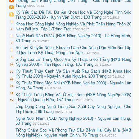
Hướng Dẫn Phòng Chống Côn Trùng - Chu Thị Thơm, 135
Trang
05/07/2013
Kỷ Yếu Các Đề Tài, Dự Án Khoa Học Và Công Nghệ Tỉnh Sóc
Trăng 2005-2010 - Huỳnh Văn Được, 183 Trang
26/05/2016
Khoa Học Công Nghệ Nông Nghiệp Và Phát Triển Nông Thôn 20
Năm Đổi Mới Tập 1-Trồng Trọt
27/05/2017
Nghề Nuôi Rắn Ri Voi (NXB Nông Nghiệp 2010) - Lê Hùng Minh,
50 Trang
22/12/2014
Sổ Tay Khuyến Nông, Khuyến Lâm Cho Nông Dân Miền Núi Tập
2-Quy Trình Kỹ Thuật Nông-Lâm-Ngư
04/07/2013
Giống Lúa Lai Trung Quốc Và Kỹ Thuật Gieo Trồng (NXB Nông
Nghiệp 2003) - Trần Ngọc Trang, 101 Trang
23/12/2014
Kỹ Thuật Thủy Canh Và Sản Xuất Rau Sạch (NXB Khoa Học
Kỹ Thuật 2004) - Nguyễn Xuân Nguyên, 200 Trang
21/01/2015
Kỹ Thuật Trồng Mộc Nhĩ (NXB Nông Nghiệp 2000) - Nguyễn Lân
Hùng, 34 Trang
28/11/2014
Kỹ Thuật Trồng Bông Vải Ở Việt Nam (NXB Nông Nghiệp 2005)
- Nguyễn Quang Hiếu, 157 Trang
28/03/2015
Ứng Dụng Công Nghệ Trong Sản Xuất Cây Nông Nghiệp - Chu
Thị Thơm, 198 Trang
06/07/2013
Nghề Nuôi Nhím (NXB Nông Nghiệp 2010) - Nguyễn Lân Hùng,
50 Trang
08/01/2015
Trồng Chăm Sóc Và Phòng Trừ Sâu Bệnh Hại Cây Mía (NXB
Nông Nghiệp) - Nguyễn Mạnh Chinh, 76 Trang
03/01/2015