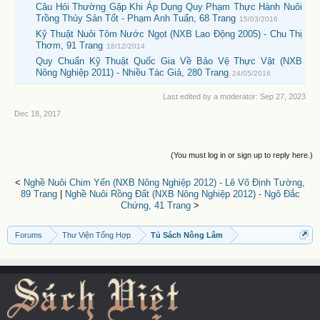
Câu Hỏi Thường Gặp Khi Áp Dụng Quy Phạm Thực Hành Nuôi
Trồng Thủy Sản Tốt - Phạm Anh Tuấn, 68 Trang
15/03/2016
Kỹ Thuật Nuôi Tôm Nước Ngọt (NXB Lao Động 2005) - Chu Thị
Thơm, 91 Trang
18/12/2014
Quy Chuẩn Kỹ Thuật Quốc Gia Về Bảo Vệ Thực Vật (NXB
Nông Nghiệp 2011) - Nhiều Tác Giả, 280 Trang
24/05/2016
Last edited by a moderator:
Sep 27, 2023
Dec 18, 2017
(You must log in or sign up to reply here.)
<
Nghề Nuôi Chim Yến (NXB Nông Nghiệp 2012) - Lê Võ Định Tường,
89 Trang
|
Nghề Nuôi Rồng Đất (NXB Nông Nghiệp 2012) - Ngô Đắc
Chứng, 41 Trang
>
Forums
Thư Viện Tổng Hợp
Tủ Sách Nông Lâm