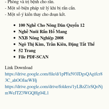
- Phòng và trị bệnh cho rắn.
- Một số biện pháp xử lý khi bị rắn cắn.
- Một số ý kiến thay cho đoạn kết.
100 Nghề Cho Nông Dân Quyển 12
Nghề Nuôi Rắn Hổ Mang
NXB Nông Nghiệp 2008
Ngô Thị Kim, Trần Kiên, Đặng Tất Thế
52 Trang
File PDF-SCAN
Link Download
https://drive.google.com/file/d/1pPFa593JDgsQAgifcr8
3C_ahOOJaeWHj
https://drive.google.com/drive/folders/1yLBzZ1rSQoNj
mWeJTZ3WGQHg04L1