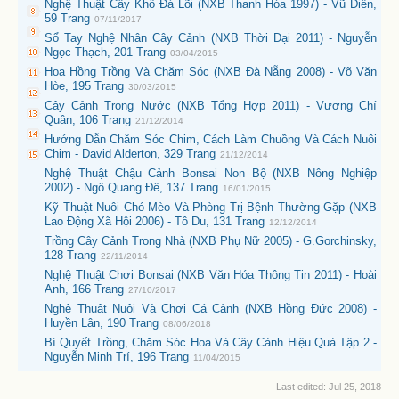
Nghệ Thuật Cây Khô Đá Lõi (NXB Thanh Hóa 1997) - Vũ Diễn,
59 Trang
07/11/2017
Sổ Tay Nghệ Nhân Cây Cảnh (NXB Thời Đại 2011) - Nguyễn
Ngọc Thạch, 201 Trang
03/04/2015
Hoa Hồng Trồng Và Chăm Sóc (NXB Đà Nẵng 2008) - Võ Văn
Hòe, 195 Trang
30/03/2015
Cây Cảnh Trong Nước (NXB Tổng Hợp 2011) - Vương Chí
Quân, 106 Trang
21/12/2014
Hướng Dẫn Chăm Sóc Chim, Cách Làm Chuồng Và Cách Nuôi
Chim - David Alderton, 329 Trang
21/12/2014
Nghệ Thuật Chậu Cảnh Bonsai Non Bộ (NXB Nông Nghiệp
2002) - Ngô Quang Đê, 137 Trang
16/01/2015
Kỹ Thuật Nuôi Chó Mèo Và Phòng Trị Bệnh Thường Gặp (NXB
Lao Động Xã Hội 2006) - Tô Du, 131 Trang
12/12/2014
Trồng Cây Cảnh Trong Nhà (NXB Phụ Nữ 2005) - G.Gorchinsky,
128 Trang
22/11/2014
Nghệ Thuật Chơi Bonsai (NXB Văn Hóa Thông Tin 2011) - Hoài
Anh, 166 Trang
27/10/2017
Nghệ Thuật Nuôi Và Chơi Cá Cảnh (NXB Hồng Đức 2008) -
Huyền Lân, 190 Trang
08/06/2018
Bí Quyết Trồng, Chăm Sóc Hoa Và Cây Cảnh Hiệu Quả Tập 2 -
Nguyễn Minh Trí, 196 Trang
11/04/2015
Last edited:
Jul 25, 2018