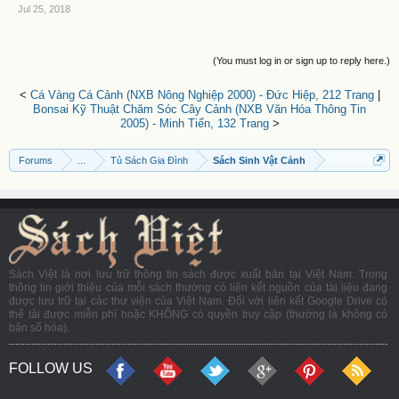
Jul 25, 2018
(You must log in or sign up to reply here.)
<
Cá Vàng Cá Cảnh (NXB Nông Nghiệp 2000) - Đức Hiệp, 212 Trang
|
Bonsai Kỹ Thuật Chăm Sóc Cây Cảnh (NXB Văn Hóa Thông Tin
2005) - Minh Tiến, 132 Trang
>
Forums
...
Tủ Sách Gia Đình
Sách Sinh Vật Cảnh
Sách Việt là nơi lưu trữ thông tin sách được xuất bản tại Việt Nam. Trong
thông tin giới thiệu của mỗi sách thường có liên kết nguồn của tài liệu đang
được lưu trữ tại các thư viện của Việt Nam. Đối với liên kết Google Drive có
thể tải được miễn phí hoặc KHÔNG có quyền truy cập (thường là không có
bản số hóa).
FOLLOW US