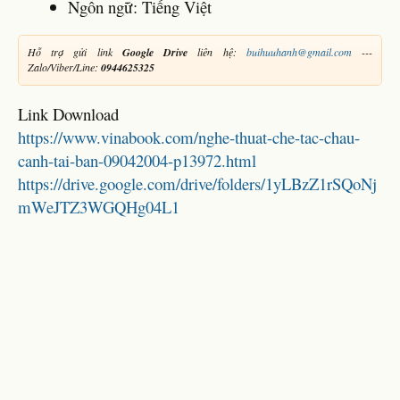
Ngôn ngữ: Tiếng Việt
Hỗ trợ gửi link
Google Drive
liên hệ:
buihuuhanh@gmail.com
---
Zalo/Viber/Line:
0944625325
Link Download
https://www.vinabook.com/nghe-thuat-che-tac-chau-
canh-tai-ban-09042004-p13972.html
https://drive.google.com/drive/folders/1yLBzZ1rSQoNj
mWeJTZ3WGQHg04L1