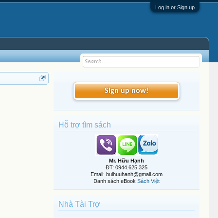
Log in or Sign up
Sign up now!
Hỗ trợ tìm sách
Mr. Hữu Hạnh
ĐT: 0944.625.325
Email: buihuuhanh@gmail.com
Danh sách eBook
Sách Việt
Nhà Tài Trợ