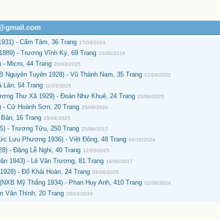
h@gmail.com
1931) - Cẩm Tâm, 36 Trang
17/04/2024
889) - Trương Vĩnh Ký, 69 Trang
23/06/2016
- Micro, 44 Trang
20/03/2025
 Nguyên Tuyên 1928) - Vũ Thành Nam, 35 Trang
01/04/2022
 Lân, 54 Trang
11/03/2025
ng Thư Xã 1929) - Đoàn Như Khuê, 24 Trang
23/06/2025
 - Cử Hoành Sơn, 20 Trang
25/09/2024
 Bản, 16 Trang
25/04/2025
5) - Trương Tửu, 250 Trang
25/06/2017
c Lưu Phương 1936) - Việt Đông, 48 Trang
04/10/2024
) - Đặng Lễ Nghi, 40 Trang
12/05/2025
n 1943) - Lê Văn Trương, 81 Trang
16/06/2017
928) - Đổ Khải Hoàn, 24 Trang
05/06/2025
 (NXB Mỹ Thắng 1934) - Phan Huy Anh, 410 Trang
02/06/2024
 Văn Thình, 20 Trang
28/03/2024