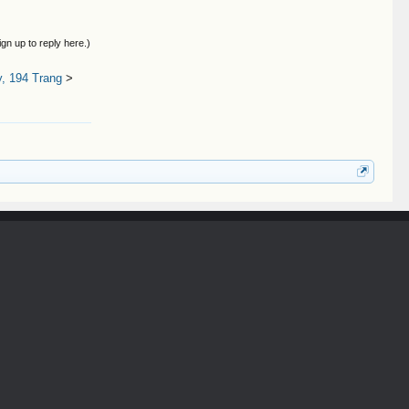
ign up to reply here.)
, 194 Trang
>