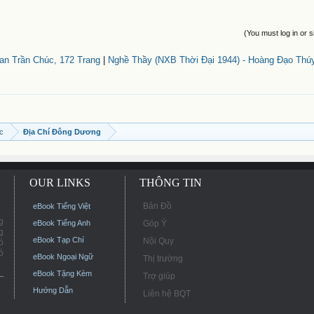
(You must log in or s
n Trần Chúc, 172 Trang
|
Nghề Thầy (NXB Thời Đại 1944) - Hoàng Đạo Thúy
ọc
Địa Chí Đông Dương
OUR LINKS
THÔNG TIN
Bản Đồ
eBook Tiếng Việt
g
eBook Tiếng Anh
Góp Ý
g
eBook Tạp Chí
Nội Quy
ó
ó
eBook Ngoại Ngữ
Thị trường
eBook Tặng Kèm
Trợ giúp
Hướng Dẫn
Liên hệ BQT