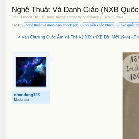
Nghệ Thuật Và Danh Giáo (NXB Quốc
Discussion in '
Địa Chí Đông Dương
' started by
nhandang123
,
Nov 3, 2021
.
Tags:
nghệ thuật và danh giáo ebook pdf
nguyễn khắc kham
nxb quốc họ
<
Văn Chương Quốc Âm Về Thế Kỷ XIX (NXB Đời Mới 1944) - Pha
nhandang123
Moderator