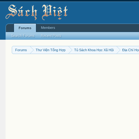
Members
Forums
Search Forums
Recent Posts
Forums
Thư Viện Tổng Hợp
Tủ Sách Khoa Học Xã Hội
Địa Chí H