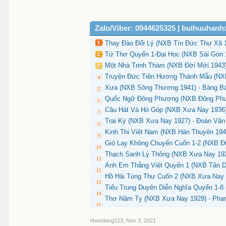
Zalo/Viber: 0944625325 | buihuuhan
Thay Đào Đổi Lý (NXB Tín Đức Thư Xã 
Tứ Thơ Quyển 1-Đại Học (NXB Sài Gòn 1
Một Nhà Trinh Thám (NXB Đời Mới 1943) 
Truyện Đức Tiên Hương Thánh Mẫu (NXB
Xưa (NXB Sông Thương 1941) - Bàng Bá
Quốc Ngữ Đông Phương (NXB Đông Phươ
Câu Hát Và Hò Góp (NXB Xưa Nay 1936)
Trai Kỳ (NXB Xưa Nay 1927) - Đoàn Văn
Kinh Thi Việt Nam (NXB Hàn Thuyên 194
Gió Lay Không Chuyển Cuốn 1-2 (NXB Đứ
Thạch Sanh Lý Thông (NXB Xưa Nay 1928
Anh Em Thằng Việt Quyển 1 (NXB Tân Dâ
Hồ Hải Tùng Thư Cuốn 2 (NXB Xưa Nay 1
Tiếu Trung Duyên Diễn Nghĩa Quyển 1-8
Thơ Năm Tỵ (NXB Xưa Nay 1929) - Phạm
nhandang123
,
Nov 3, 2021