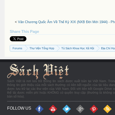
<
Văn Chương Quốc Âm Về Thế Kỷ XIX (NXB Đời Mới 1944) - Pha
Share This Page
Forums
Thư Viện Tổng Hợp
Tủ Sách Khoa Học Xã Hội
Địa Chí H
Sách Việt là nơi lưu trữ thông tin sách được xuất bản tại Việt Nam. Tron
thông tin giới thiệu của mỗi sách thường có liên kết nguồn của tài liệu đan
được lưu trữ tại các thư viện của Việt Nam. Đối với liên kết Google Drive c
thể tải được miễn phí hoặc KHÔNG có quyền truy cập (thường là không c
bản số hóa).
FOLLOW US