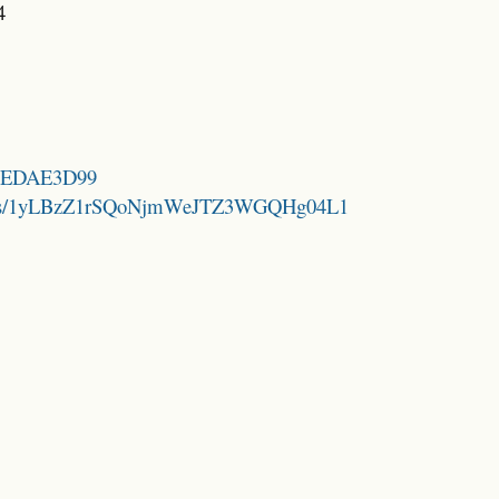
4
308EDAE3D99
folders/1yLBzZ1rSQoNjmWeJTZ3WGQHg04L1