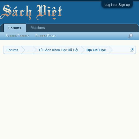
Log in or Sign up
Members
Forums
Search Forums
Recent Posts
Forums
...
Tủ Sách Khoa Học Xã Hội
Địa Chí Học