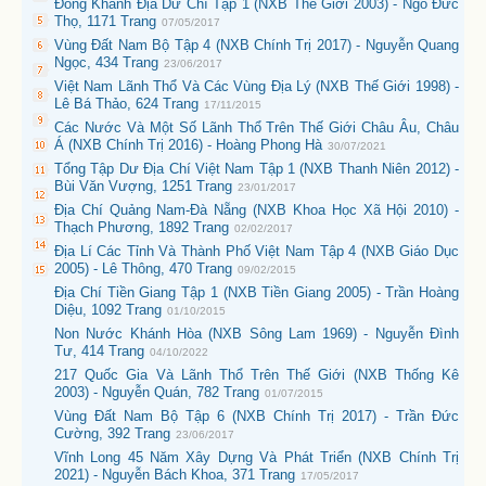
Đồng Khánh Địa Dư Chí Tập 1 (NXB Thế Giới 2003) - Ngô Đức
Thọ, 1171 Trang
07/05/2017
Vùng Đất Nam Bộ Tập 4 (NXB Chính Trị 2017) - Nguyễn Quang
Ngọc, 434 Trang
23/06/2017
Việt Nam Lãnh Thổ Và Các Vùng Địa Lý (NXB Thế Giới 1998) -
Lê Bá Thảo, 624 Trang
17/11/2015
Các Nước Và Một Số Lãnh Thổ Trên Thế Giới Châu Âu, Châu
Á (NXB Chính Trị 2016) - Hoàng Phong Hà
30/07/2021
Tổng Tập Dư Địa Chí Việt Nam Tập 1 (NXB Thanh Niên 2012) -
Bùi Văn Vượng, 1251 Trang
23/01/2017
Địa Chí Quảng Nam-Đà Nẵng (NXB Khoa Học Xã Hội 2010) -
Thạch Phương, 1892 Trang
02/02/2017
Địa Lí Các Tỉnh Và Thành Phố Việt Nam Tập 4 (NXB Giáo Dục
2005) - Lê Thông, 470 Trang
09/02/2015
Địa Chí Tiền Giang Tập 1 (NXB Tiền Giang 2005) - Trần Hoàng
Diệu, 1092 Trang
01/10/2015
Non Nước Khánh Hòa (NXB Sông Lam 1969) - Nguyễn Đình
Tư, 414 Trang
04/10/2022
217 Quốc Gia Và Lãnh Thổ Trên Thế Giới (NXB Thống Kê
2003) - Nguyễn Quán, 782 Trang
01/07/2015
Vùng Đất Nam Bộ Tập 6 (NXB Chính Trị 2017) - Trần Đức
Cường, 392 Trang
23/06/2017
Vĩnh Long 45 Năm Xây Dựng Và Phát Triển (NXB Chính Trị
2021) - Nguyễn Bách Khoa, 371 Trang
17/05/2017