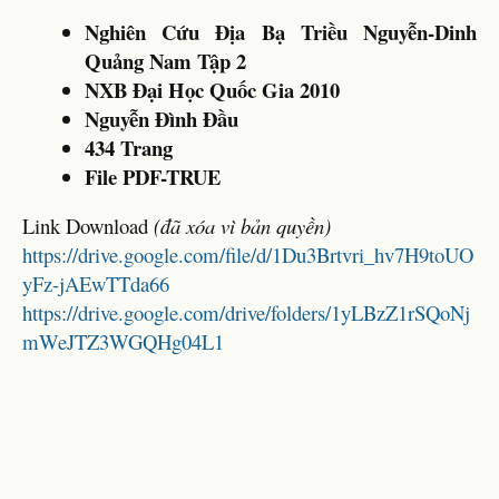
Nghiên Cứu Địa Bạ Triều Nguyễn-Dinh
Quảng Nam Tập 2
NXB Đại Học Quốc Gia 2010
Nguyễn Đình Đầu
434 Trang
File PDF-TRUE
Link Download
(đã xóa vì bản quyền)
https://drive.google.com/file/d/1Du3Brtvri_hv7H9toUO
yFz-jAEwTTda66
https://drive.google.com/drive/folders/1yLBzZ1rSQoNj
mWeJTZ3WGQHg04L1