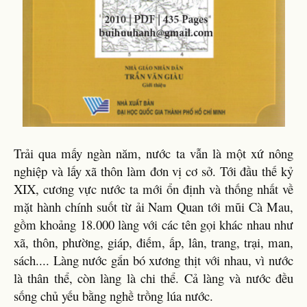
Trải qua mấy ngàn năm, nước ta vẫn là một xứ nông
nghiệp và lấy xã thôn làm đơn vị cơ sở. Tới đầu thế kỷ
XIX, cương vực nước ta mới ổn định và thống nhất về
mặt hành chính suốt từ ải Nam Quan tới mũi Cà Mau,
gồm khoảng 18.000 làng với các tên gọi khác nhau như
xã, thôn, phường, giáp, điếm, ấp, lân, trang, trại, man,
sách.... Làng nước gắn bó xương thịt với nhau, vì nước
là thân thể, còn làng là chi thể. Cả làng và nước đều
sống chủ yếu bằng nghề trồng lúa nước.