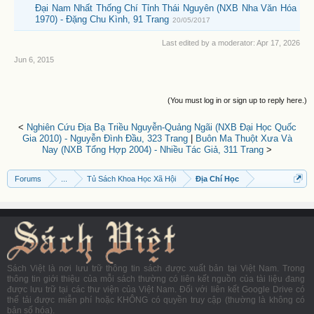
Đại Nam Nhất Thống Chí Tỉnh Thái Nguyên (NXB Nha Văn Hóa
1970) - Đặng Chu Kình, 91 Trang
20/05/2017
Last edited by a moderator:
Apr 17, 2026
Jun 6, 2015
(You must log in or sign up to reply here.)
<
Nghiên Cứu Địa Bạ Triều Nguyễn-Quảng Ngãi (NXB Đại Học Quốc
Gia 2010) - Nguyễn Đình Đầu, 323 Trang
|
Buôn Ma Thuột Xưa Và
Nay (NXB Tổng Hợp 2004) - Nhiều Tác Giả, 311 Trang
>
Forums
...
Tủ Sách Khoa Học Xã Hội
Địa Chí Học
Sách Việt là nơi lưu trữ thông tin sách được xuất bản tại Việt Nam. Trong
thông tin giới thiệu của mỗi sách thường có liên kết nguồn của tài liệu đang
được lưu trữ tại các thư viện của Việt Nam. Đối với liên kết Google Drive có
thể tải được miễn phí hoặc KHÔNG có quyền truy cập (thường là không có
bản số hóa).