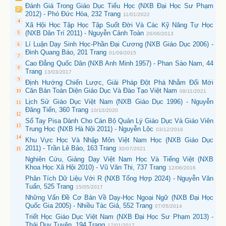
Đánh Giá Trong Giáo Dục Tiểu Học (NXB Đại Học Sư Phạm
2012) - Phó Đức Hòa, 232 Trang
11/01/2022
Xã Hội Học Tập Học Tập Suốt Đời Và Các Kỹ Năng Tự Học
(NXB Dân Trí 2011) - Nguyễn Cảnh Toàn
26/06/2013
Lí Luận Dạy Sinh Học-Phần Đại Cương (NXB Giáo Dục 2006) -
Đinh Quang Báo, 201 Trang
01/09/2015
Cao Đẳng Quốc Dân (NXB Anh Minh 1957) - Phan Sào Nam, 44
Trang
13/03/2017
Định Hướng Chiến Lược, Giải Pháp Đột Phá Nhằm Đổi Mới
Căn Bản Toàn Diện Giáo Dục Và Đào Tạo Việt Nam
08/11/2021
Lịch Sử Giáo Dục Việt Nam (NXB Giáo Dục 1996) - Nguyễn
Đăng Tiến, 360 Trang
10/10/2020
Sổ Tay Pisa Dành Cho Cán Bộ Quản Lý Giáo Dục Và Giáo Viên
Trung Học (NXB Hà Nội 2011) - Nguyễn Lộc
03/12/2016
Khu Vực Học Và Nhập Môn Việt Nam Học (NXB Giáo Dục
2011) - Trần Lê Bảo, 163 Trang
30/07/2021
Nghiên Cứu, Giảng Dạy Việt Nam Học Và Tiếng Việt (NXB
Khoa Học Xã Hội 2010) - Vũ Văn Thi, 737 Trang
12/06/2016
Phân Tích Dữ Liệu Với R (NXB Tổng Hợp 2024) - Nguyễn Văn
Tuấn, 525 Trang
15/05/2017
Những Vấn Đề Cơ Bản Về Dạy-Học Ngoại Ngữ (NXB Đại Học
Quốc Gia 2005) - Nhiều Tác Giả, 552 Trang
07/05/2014
Triết Học Giáo Dục Việt Nam (NXB Đại Học Sư Phạm 2013) -
Thái Duy Tuyên, 194 Trang
17/01/2017