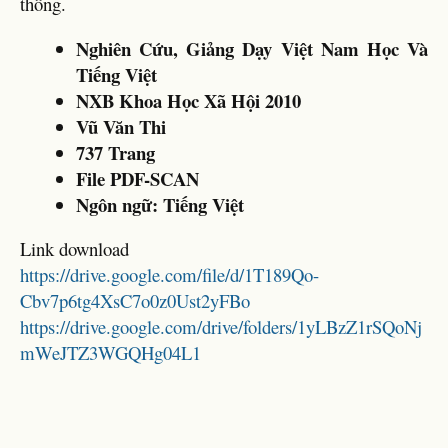
thống.
Nghiên Cứu, Giảng Dạy Việt Nam Học Và
Tiếng Việt
NXB Khoa Học Xã Hội 2010
Vũ Văn Thi
737 Trang
File PDF-SCAN
Ngôn ngữ: Tiếng Việt
Link download
https://drive.google.com/file/d/1T189Qo-
Cbv7p6tg4XsC7o0z0Ust2yFBo
https://drive.google.com/drive/folders/1yLBzZ1rSQoNj
mWeJTZ3WGQHg04L1