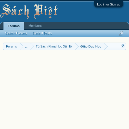
Log in or Sign up
Members
Forums
Search Forums
Recent Posts
Forums
...
Tủ Sách Khoa Học Xã Hội
Giáo Dục Học