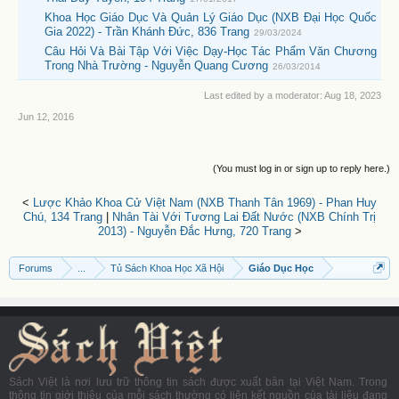
Khoa Học Giáo Dục Và Quản Lý Giáo Dục (NXB Đại Học Quốc
Gia 2022) - Trần Khánh Đức, 836 Trang
29/03/2024
Câu Hỏi Và Bài Tập Với Việc Dạy-Học Tác Phẩm Văn Chương
Trong Nhà Trường - Nguyễn Quang Cương
26/03/2014
Last edited by a moderator:
Aug 18, 2023
Jun 12, 2016
(You must log in or sign up to reply here.)
<
Lược Khảo Khoa Cử Việt Nam (NXB Thanh Tân 1969) - Phan Huy
Chú, 134 Trang
|
Nhân Tài Với Tương Lai Đất Nước (NXB Chính Trị
2013) - Nguyễn Đắc Hưng, 720 Trang
>
Forums
...
Tủ Sách Khoa Học Xã Hội
Giáo Dục Học
Sách Việt là nơi lưu trữ thông tin sách được xuất bản tại Việt Nam. Trong
thông tin giới thiệu của mỗi sách thường có liên kết nguồn của tài liệu đang