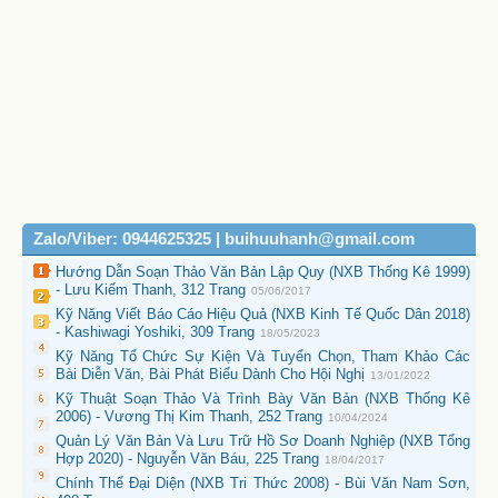
Zalo/Viber: 0944625325 | buihuuhanh@gmail.com
Hướng Dẫn Soạn Thảo Văn Bản Lập Quy (NXB Thống Kê 1999)
- Lưu Kiếm Thanh, 312 Trang
05/06/2017
Kỹ Năng Viết Báo Cáo Hiệu Quả (NXB Kinh Tế Quốc Dân 2018)
- Kashiwagi Yoshiki, 309 Trang
18/05/2023
Kỹ Năng Tổ Chức Sự Kiện Và Tuyển Chọn, Tham Khảo Các
Bài Diễn Văn, Bài Phát Biểu Dành Cho Hội Nghị
13/01/2022
Kỹ Thuật Soạn Thảo Và Trình Bày Văn Bản (NXB Thống Kê
2006) - Vương Thị Kim Thanh, 252 Trang
10/04/2024
Quản Lý Văn Bản Và Lưu Trữ Hồ Sơ Doanh Nghiệp (NXB Tổng
Hợp 2020) - Nguyễn Văn Báu, 225 Trang
18/04/2017
Chính Thể Đại Diện (NXB Tri Thức 2008) - Bùi Văn Nam Sơn,