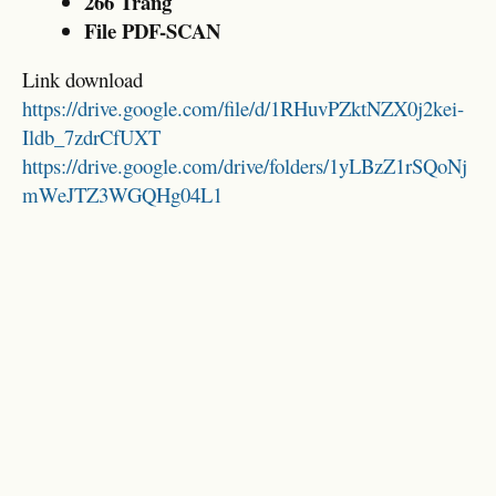
266 Trang
File PDF-SCAN
Link download
https://drive.google.com/file/d/1RHuvPZktNZX0j2kei-
Ildb_7zdrCfUXT
https://drive.google.com/drive/folders/1yLBzZ1rSQoNj
mWeJTZ3WGQHg04L1