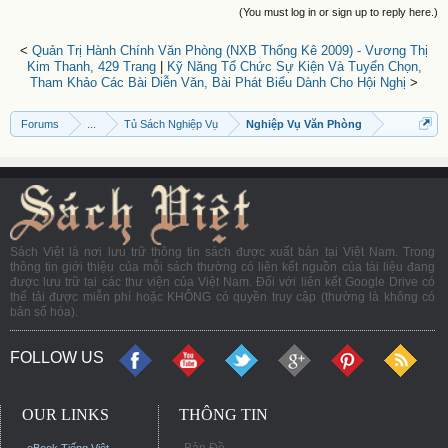
(You must log in or sign up to reply here.)
<
Quản Trị Hành Chính Văn Phòng (NXB Thống Kê 2009) - Vương Thị
Kim Thanh, 429 Trang
|
Kỹ Năng Tổ Chức Sự Kiện Và Tuyển Chọn,
Tham Khảo Các Bài Diễn Văn, Bài Phát Biểu Dành Cho Hội Nghị
>
Forums
...
Tủ Sách Nghiệp Vụ
Nghiệp Vụ Văn Phòng
Sách Việt là nơi lưu trữ thông tin sách được xuất bản tại Việt Nam. Trong
thông tin giới thiệu của mỗi sách thường có liên kết nguồn của tài liệu đang
được lưu trữ tại các thư viện của Việt Nam. Đối với liên kết Google Drive có
thể tải được miễn phí hoặc KHÔNG có quyền truy cập (thường là không có
bản số hóa).
FOLLOW US
OUR LINKS
THÔNG TIN