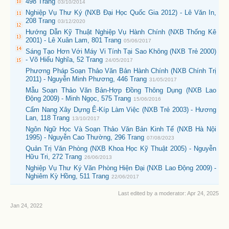
498 Trang
03/10/2014
Nghiệp Vụ Thư Ký (NXB Đại Học Quốc Gia 2012) - Lê Văn In,
208 Trang
03/12/2020
Hướng Dẫn Kỹ Thuật Nghiệp Vụ Hành Chính (NXB Thống Kê
2001) - Lê Xuân Lam, 801 Trang
05/06/2017
Sáng Tạo Hơn Với Máy Vi Tính Tại Sao Không (NXB Trẻ 2000)
- Võ Hiếu Nghĩa, 52 Trang
24/05/2017
Phương Pháp Soạn Thảo Văn Bản Hành Chính (NXB Chính Trị
2011) - Nguyễn Minh Phương, 446 Trang
31/05/2017
Mẫu Soạn Thảo Văn Bản-Hợp Đồng Thông Dụng (NXB Lao
Động 2009) - Minh Ngọc, 575 Trang
15/06/2016
Cẩm Nang Xây Dựng Ê-Kíp Làm Việc (NXB Trẻ 2003) - Hương
Lan, 118 Trang
13/10/2017
Ngôn Ngữ Học Và Soạn Thảo Văn Bản Kinh Tế (NXB Hà Nội
1995) - Nguyễn Cao Thường, 296 Trang
07/08/2023
Quản Trị Văn Phòng (NXB Khoa Học Kỹ Thuật 2005) - Nguyễn
Hữu Tri, 272 Trang
26/06/2013
Nghiệp Vụ Thư Ký Văn Phòng Hiện Đại (NXB Lao Động 2009) -
Nghiêm Kỳ Hồng, 511 Trang
22/06/2017
Last edited by a moderator:
Apr 24, 2025
Jan 24, 2022