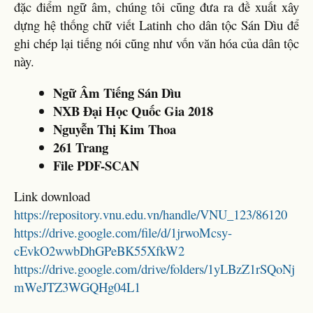
đặc điểm ngữ âm, chúng tôi cũng đưa ra đề xuất xây
dựng hệ thống chữ viết Latinh cho dân tộc Sán Dìu để
ghi chép lại tiếng nói cũng như vốn văn hóa của dân tộc
này.
Ngữ Âm Tiếng Sán Dìu
NXB Đại Học Quốc Gia 2018
Nguyễn Thị Kim Thoa
261 Trang
File PDF-SCAN
Link download
https://repository.vnu.edu.vn/handle/VNU_123/86120
https://drive.google.com/file/d/1jrwoMcsy-
cEvkO2wwbDhGPeBK55XfkW2
https://drive.google.com/drive/folders/1yLBzZ1rSQoNj
mWeJTZ3WGQHg04L1