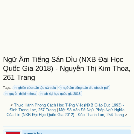
Ngữ Âm Tiếng Sán Dìu (NXB Đại Học
Quốc Gia 2018) - Nguyễn Thị Kim Thoa,
261 Trang
Tags:
nghiên cứu dân tộc sán dìu
ngữ âm tiếng sán dìu ebook pdf
nguyễn thị kim thoa
nxb đại học quốc gia 2018
<
Thực Hành Phong Cách Học Tiếng Việt (NXB Giáo Dục 1993) -
Đinh Trọng Lạc, 257 Trang
|
Một Số Vấn Đề Ngữ Pháp-Ngữ Nghĩa
Của Lời (NXB Đại Học Quốc Gia 2012) - Đào Thanh Lan, 254 Trang
>
quanh.bv