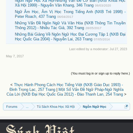
Ngôn Ngữ Học Xã Hội-Những Vấn Đề Cơ Bản (NXB Khoa Học
Xã Hội 1999) - Nguyễn Văn Khang, 346 Trang
06/03/2020
Ngữ Âm Học, Âm Vị Học Trong Tiếng Anh (NXB Trẻ 1998) -
Peter Roach, 437 Trang
06/04/2017
Những Vấn Đề Ngôn Ngữ Và Văn Hóa (NXB Thông Tin Truyền
Thông 2012) - Nhiều Tác Giả, 392 Trang
28/05/2017
Những Bài Giảng Về Ngôn Ngữ Học Đại Cương Tập 1 (NXB Đại
Học Quốc Gia 2004) - Nguyễn Lai, 263 Trang
07/05/2014
Last edited by a moderator:
Jul 27, 2023
May 7, 2017
(You must log in or sign up to reply here.)
<
Thực Hành Phong Cách Học Tiếng Việt (NXB Giáo Dục 1993) -
Đinh Trọng Lạc, 257 Trang
|
Một Số Vấn Đề Ngữ Pháp-Ngữ Nghĩa
Của Lời (NXB Đại Học Quốc Gia 2012) - Đào Thanh Lan, 254 Trang
>
Forums
...
Tủ Sách Khoa Học Xã Hội
Ngôn Ngữ Học