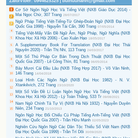
Zalo/Viber: 0944625325 | buihuuhanh@gmail.com
Cơ Sở Ngôn Ngữ Học Và Tiếng Việt (NXB Giáo Dục 2014) -
Mai Ngọc Chừ, 307 Trang
28/07/2017
Ngữ Pháp Tiếng Việt-Tiếng-Từ Ghép-Đoản Ngữ (NXB Đại Học
Quốc Gia 1998) - Nguyễn Tài Cẩn, 390 Trang
07/05/2014
Tiếng Việt-Mấy Vấn Đề Ngữ Âm, Ngữ Pháp, Ngữ Nghĩa (NXB
Khoa Học Xã Hội 2006) - Cao Xuân Hạo
18/05/2017
A Supplementary Book For Translation (NXB Đại Học Thái
Nguyên 2020) - Trần Thị Nhi, 113 Trang
24/03/2017
Một Số Thủ Pháp Cơ Bản Trong Dịch Thuật (NXB Đại Học
Quốc Gia 2007) - Lê Công Thìn, 81 Trang
06/05/2014
Bảy Mươi Cái Đầu Lâu (NXB Tổng Hợp 2017) - Võ Văn Ninh,
146 Trang
14/04/2018
Loại Hình Các Ngôn Ngữ (NXB Đại Học 1982) - N. V.
Xtankêvich, 272 Trang
23/10/2020
Một Số Vấn Đề Lí Luận Ngôn Ngữ Học Và Tiếng Việt (NXB
Khoa Học Xã Hội 2012) - Lý Toàn Thắng, 533 Tr
09/08/2021
Nam Ngữ Chính Tả Tự Vị (NXB Hà Nội 1932) - Nguyễn Duyên
Niên, 234 Trang
21/10/2013
Ngôn Ngữ Học Đối Chiếu Cú Pháp Tiếng Anh-Tiếng Việt (NXB
Đại Học Quốc Gia 2007) - Trần Hữu Mạnh
02/05/2023
Nghiên Cứu Ngôn Ngữ Các Dân Tộc Thiểu Số Việt Nam (NXB
Đại Học Quốc Gia 1999) - Trần Trí Dõi
30/09/2020