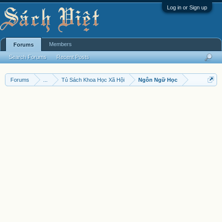
Log in or Sign up
Members
Forums
Search Forums
Recent Posts
Forums
...
Tủ Sách Khoa Học Xã Hội
Ngôn Ngữ Học