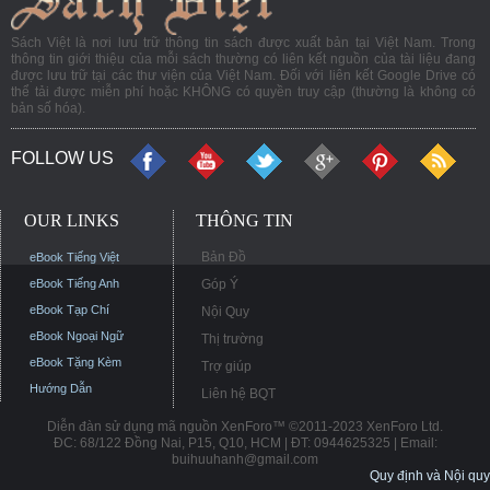
Sách Việt là nơi lưu trữ thông tin sách được xuất bản tại Việt Nam. Trong
thông tin giới thiệu của mỗi sách thường có liên kết nguồn của tài liệu đang
được lưu trữ tại các thư viện của Việt Nam. Đối với liên kết Google Drive có
thể tải được miễn phí hoặc KHÔNG có quyền truy cập (thường là không có
bản số hóa).
FOLLOW US
OUR LINKS
THÔNG TIN
Bản Đồ
eBook Tiếng Việt
eBook Tiếng Anh
Góp Ý
eBook Tạp Chí
Nội Quy
eBook Ngoại Ngữ
Thị trường
eBook Tặng Kèm
Trợ giúp
Hướng Dẫn
Liên hệ BQT
Diễn đàn sử dụng mã nguồn XenForo™ ©2011-2023 XenForo Ltd.
ĐC: 68/122 Đồng Nai, P15, Q10, HCM | ĐT: 0944625325 | Email:
buihuuhanh@gmail.com
Quy định và Nội quy