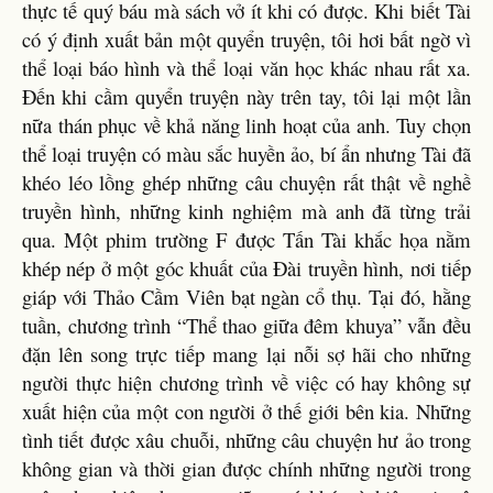
thực tế quý báu mà sách vở ít khi có được. Khi biết Tài
có ý định xuất bản một quyển truyện, tôi hơi bất ngờ vì
thể loại báo hình và thể loại văn học khác nhau rất xa.
Đến khi cầm quyển truyện này trên tay, tôi lại một lần
nữa thán phục về khả năng linh hoạt của anh. Tuy chọn
thể loại truyện có màu sắc huyền ảo, bí ẩn nhưng Tài đã
khéo léo lồng ghép những câu chuyện rất thật về nghề
truyền hình, những kinh nghiệm mà anh đã từng trải
qua. Một phim trường F được Tấn Tài khắc họa nằm
khép nép ở một góc khuất của Đài truyền hình, nơi tiếp
giáp với Thảo Cầm Viên bạt ngàn cổ thụ. Tại đó, hằng
tuần, chương trình “Thể thao giữa đêm khuya” vẫn đều
đặn lên song trực tiếp mang lại nỗi sợ hãi cho những
người thực hiện chương trình về việc có hay không sự
xuất hiện của một con người ở thế giới bên kia. Những
tình tiết được xâu chuỗi, những câu chuyện hư ảo trong
không gian và thời gian được chính những người trong