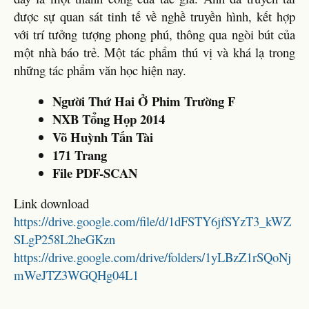
được sự quan sát tinh tế về nghề truyền hình, kết hợp
với trí tưởng tượng phong phú, thông qua ngòi bút của
một nhà báo trẻ. Một tác phẩm thú vị và khá lạ trong
những tác phẩm văn học hiện nay.
Người Thứ Hai Ở Phim Trường F
NXB Tổng Họp 2014
Võ Huỳnh Tấn Tài
171 Trang
File PDF-SCAN
Link download
https://drive.google.com/file/d/1dFSTY6jfSYzT3_kWZ
SLgP258L2heGKzn
https://drive.google.com/drive/folders/1yLBzZ1rSQoNj
mWeJTZ3WGQHg04L1