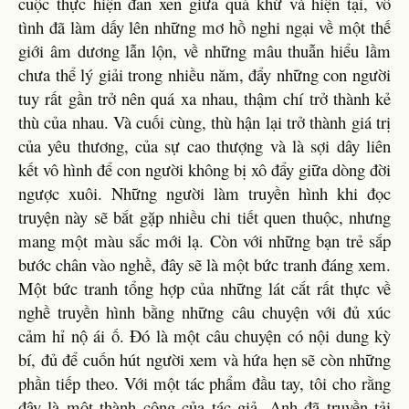
cuộc thực hiện đan xen giữa quá khứ và hiện tại, vô
tình đã làm dấy lên những mơ hồ nghi ngại về một thế
giới âm dương lẫn lộn, về những mâu thuẫn hiểu lầm
chưa thể lý giải trong nhiều năm, đẩy những con người
tuy rất gần trở nên quá xa nhau, thậm chí trở thành kẻ
thù của nhau. Và cuối cùng, thù hận lại trở thành giá trị
của yêu thương, của sự cao thượng và là sợi dây liên
kết vô hình để con người không bị xô đẩy giữa dòng đời
ngược xuôi. Những người làm truyền hình khi đọc
truyện này sẽ bắt gặp nhiều chi tiết quen thuộc, nhưng
mang một màu sắc mới lạ. Còn với những bạn trẻ sắp
bước chân vào nghề, đây sẽ là một bức tranh đáng xem.
Một bức tranh tổng hợp của những lát cắt rất thực về
nghề truyền hình bằng những câu chuyện với đủ xúc
cảm hỉ nộ ái ố. Đó là một câu chuyện có nội dung kỳ
bí, đủ để cuốn hút người xem và hứa hẹn sẽ còn những
phần tiếp theo. Với một tác phẩm đầu tay, tôi cho rằng
đây là một thành công của tác giả. Anh đã truyền tải