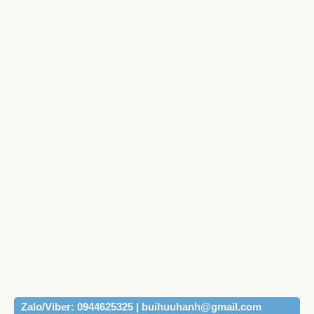
Zalo/Viber: 0944625325 | buihuuhanh@gmail.com