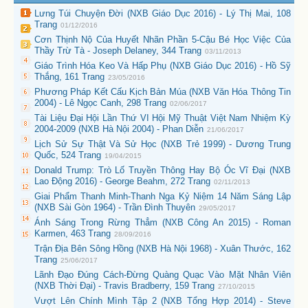
Lưng Túi Chuyện Đời (NXB Giáo Dục 2016) - Lý Thị Mai, 108
Trang
01/12/2016
Cơn Thịnh Nộ Của Huyết Nhãn Phần 5-Cậu Bé Học Việc Của
Thầy Trừ Tà - Joseph Delaney, 344 Trang
03/11/2013
Giáo Trình Hóa Keo Và Hấp Phụ (NXB Giáo Dục 2016) - Hồ Sỹ
Thắng, 161 Trang
23/05/2016
Phương Pháp Kết Cấu Kịch Bản Múa (NXB Văn Hóa Thông Tin
2004) - Lê Ngọc Canh, 298 Trang
02/06/2017
Tài Liệu Đại Hội Lần Thứ VI Hội Mỹ Thuật Việt Nam Nhiệm Kỳ
2004-2009 (NXB Hà Nội 2004) - Phan Diễn
21/06/2017
Lịch Sử Sự Thật Và Sử Học (NXB Trẻ 1999) - Dương Trung
Quốc, 524 Trang
19/04/2015
Donald Trump: Trò Lố Truyền Thông Hay Bộ Óc Vĩ Đại (NXB
Lao Động 2016) - George Beahm, 272 Trang
02/11/2013
Giai Phẩm Thanh Minh-Thanh Nga Kỷ Niệm 14 Năm Sáng Lập
(NXB Sài Gòn 1964) - Trần Đình Thuyên
29/05/2017
Ánh Sáng Trong Rừng Thẳm (NXB Công An 2015) - Roman
Karmen, 463 Trang
28/09/2016
Trận Địa Bên Sông Hồng (NXB Hà Nội 1968) - Xuân Thước, 162
Trang
25/06/2017
Lãnh Đạo Đúng Cách-Đừng Quàng Quạc Vào Mặt Nhân Viên
(NXB Thời Đại) - Travis Bradberry, 159 Trang
27/10/2015
Vượt Lên Chính Mình Tập 2 (NXB Tổng Hợp 2014) - Steve