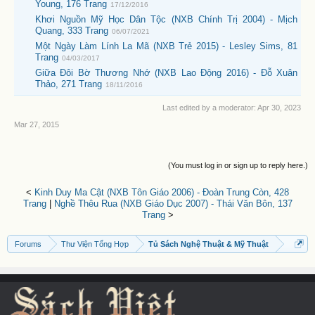
Young, 176 Trang
17/12/2016
Khơi Nguồn Mỹ Học Dân Tộc (NXB Chính Trị 2004) - Mịch
Quang, 333 Trang
06/07/2021
Một Ngày Làm Lính La Mã (NXB Trẻ 2015) - Lesley Sims, 81
Trang
04/03/2017
Giữa Đôi Bờ Thương Nhớ (NXB Lao Động 2016) - Đỗ Xuân
Thảo, 271 Trang
18/11/2016
Last edited by a moderator:
Apr 30, 2023
Mar 27, 2015
(You must log in or sign up to reply here.)
<
Kinh Duy Ma Cật (NXB Tôn Giáo 2006) - Đoàn Trung Còn, 428
Trang
|
Nghề Thêu Rua (NXB Giáo Dục 2007) - Thái Văn Bôn, 137
Trang
>
Forums
Thư Viện Tổng Hợp
Tủ Sách Nghệ Thuật & Mỹ Thuật