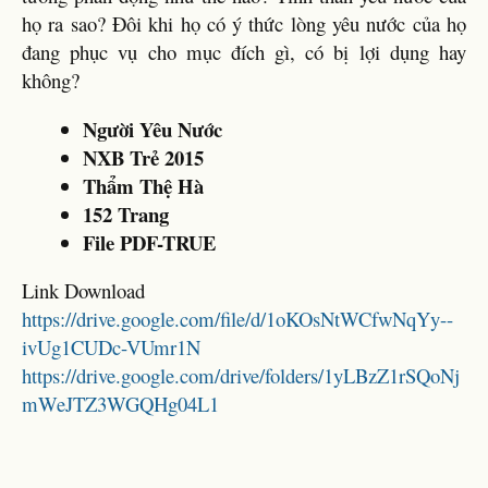
họ ra sao? Đôi khi họ có ý thức lòng yêu nước của họ
đang phục vụ cho mục đích gì, có bị lợi dụng hay
không?
Người Yêu Nước
NXB Trẻ 2015
Thẩm Thệ Hà
152 Trang
File PDF-TRUE
Link Download
https://drive.google.com/file/d/1oKOsNtWCfwNqYy--
ivUg1CUDc-VUmr1N
https://drive.google.com/drive/folders/1yLBzZ1rSQoNj
mWeJTZ3WGQHg04L1