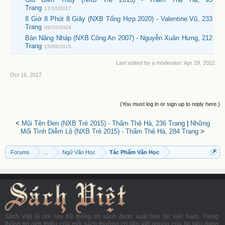
Trang
17/10/2017
8 Giờ 8 Phút 8 Giây (NXB Tổng Hợp 2020) - Valentine Vũ, 233
Trang
09/10/2024
Bản Năng Nháp (NXB Công An 2007) - Nguyễn Xuân Hưng, 212
Trang
15/08/2015
Last edited by a moderator:
Apr 29, 2022
Oct 16, 2017
(You must log in or sign up to reply here.)
<
Mũi Tên Đen (NXB Trẻ 2015) - Thẩm Thệ Hà, 236 Trang
|
Những
Mối Tình Diễm Lệ (NXB Trẻ 2015) - Thẩm Thệ Hà, 284 Trang
>
Forums
...
Ngữ Văn Học
Tác Phẩm Văn Học
Sách Việt là nơi lưu trữ thông tin sách được xuất bản tại Việt Nam. Trong
thông tin giới thiệu của mỗi sách thường có liên kết nguồn của tài liệu đang