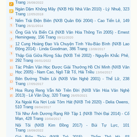
Trang
26/08/2022
Ngàn Dặm Không Mây (NXB Hội Nhà Văn 2010) - Lý Nhuệ, 323
Trang
12/05/2018
Nếm Trải Điện Biên (NXB Quân Đội 2004) - Cao Tiến Lê, 149
Trang
26/11/2014
Ông Già Và Biển Cả (NXB Văn Hóa Thông Tin 2005) - Ernest
Hemingway, 156 Trang
09/11/2020
12 Cung Hoàng Đạo Và Chuyện Tình Yêu-Bảo Bình (NXB Lao
Động 2014) - Linda Goodman, 386 Trang
13/08/2017
Thập Giá Giữa Rừng Sâu (NXB Trẻ 2002) - Nguyễn Khắc Phê,
292 Trang
06/01/2022
Tác Phẩm Văn Học Được Giải Thưởng Hồ Chí Minh (NXB Văn
Học 2005) - Nam Cao, Ngô Tất Tố, Hải Triều
13/04/2017
Bên Đường Thiên Lôi (NXB Văn Nghệ 2001) - Thế Lữ, 238
Trang
17/05/2017
Hoa Rung Reng Vẫn Nở Trên Đời (NXB Văn Hóa Văn Nghệ
2013) - Lê Văn Duy, 320 Trang
26/05/2021
Xa Ngoài Kia Nơi Loài Tôm Hát (NXB Trẻ 2020) - Delia Owens,
510 Trang
09/04/2017
Tôi Như Ánh Dương Rạng Rỡ Tập 1 (NXB Thời Đại 2014) - Cố
Mạn, 428 Trang
10/04/2017
Nội Tôi (NXB Kim Đồng 2017) - Bùi Tự Lực, 101
Trang
18/09/2022
Gió Biên Thùy (NXB Trẻ 2015) - Thẩm Thệ Hà, 93