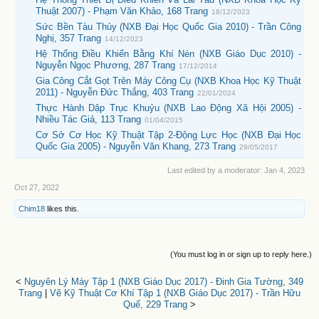
Thuật 2007) - Phạm Văn Khảo, 168 Trang
18/12/2023
Sức Bền Tàu Thủy (NXB Đại Học Quốc Gia 2010) - Trần Công
Nghị, 357 Trang
14/12/2023
Hệ Thống Điều Khiển Bằng Khí Nén (NXB Giáo Dục 2010) -
Nguyễn Ngọc Phương, 287 Trang
17/12/2014
Gia Công Cắt Gọt Trên Máy Công Cụ (NXB Khoa Học Kỹ Thuật
2011) - Nguyễn Đức Thắng, 403 Trang
22/01/2024
Thực Hành Dập Trục Khuỷu (NXB Lao Động Xã Hội 2005) -
Nhiều Tác Giả, 113 Trang
01/04/2015
Cơ Sở Cơ Học Kỹ Thuật Tập 2-Động Lực Học (NXB Đại Học
Quốc Gia 2005) - Nguyễn Văn Khang, 273 Trang
29/05/2017
Last edited by a moderator:
Jan 4, 2023
Oct 27, 2022
Chim18
likes this.
(You must log in or sign up to reply here.)
<
Nguyên Lý Máy Tập 1 (NXB Giáo Dục 2017) - Đinh Gia Tường, 349
Trang
|
Vẽ Kỹ Thuật Cơ Khí Tập 1 (NXB Giáo Dục 2017) - Trần Hữu
Quế, 229 Trang
>