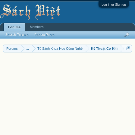
Log in or Sign up
Members
Forums
Search Forums
Recent Posts
Forums
...
Tủ Sách Khoa Học Công Nghệ
Kỹ Thuật Cơ Khí