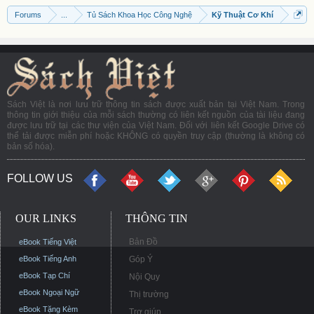
Forums
...
Tủ Sách Khoa Học Công Nghệ
Kỹ Thuật Cơ Khí
Sách Việt là nơi lưu trữ thông tin sách được xuất bản tại Việt Nam. Trong
thông tin giới thiệu của mỗi sách thường có liên kết nguồn của tài liệu đang
được lưu trữ tại các thư viện của Việt Nam. Đối với liên kết Google Drive có
thể tải được miễn phí hoặc KHÔNG có quyền truy cập (thường là không có
bản số hóa).
FOLLOW US
OUR LINKS
THÔNG TIN
Bản Đồ
eBook Tiếng Việt
eBook Tiếng Anh
Góp Ý
eBook Tạp Chí
Nội Quy
eBook Ngoại Ngữ
Thị trường
eBook Tặng Kèm
Trợ giúp