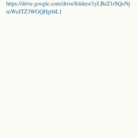
https://drive.google.com/drive/folders/1yLBzZ1rSQoNj
mWeJTZ3WGQHg04L1