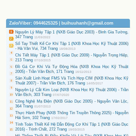
Zalo/Viber: 0944625325 | buihuuhanh@gmail.com
Nguyên Lý Máy Tập 1 (NXB Giáo Dục 2003) - Đinh Gia Tường,
347 Trang
11/03/2022
Sổ Tay Thiết Kế Cơ Khí Tập 1 (NXB Khoa Học Kỹ Thuật 2006)
- Hà Văn Vui, 734 Trang
18/08/2013
Chi Tiết Máy Tập 1 (NXB Giáo Dục 2009) - Nguyễn Trọng Hiệp,
213 Trang
07/10/2015
Đồ Gá Cơ Khí Và Tự Động Hóa (NXB Khoa Học Kỹ Thuật
2005) - Trần Văn Địch, 171 Trang
16/11/2013
Sản Xuất Linh Hoạt FMS Và Tích Hợp CIM (NXB Khoa Học Kỹ
Thuật 2007) - Trần Văn Địch, 176 Trang
14/05/2017
Nguyên Lý Cắt Kim Loại (NXB Khoa Học Kỹ Thuật 2006) - Trần
Văn Địch, 303 Trang
07/07/2020
Công Nghệ Mạ Điện (NXB Giáo Dục 2005) - Nguyễn Văn Lộc,
364 Trang
01/07/2013
Thực Hành Phay (NXB Thông Tin Truyền Thông 2025) - Nguyễn
Hải Sơn, 102 Trang
17/02/2017
Tính Toán Thiết Kế Hệ Dẫn Động Cơ Khí Tập 1 (NXB Giáo Dục
2016) - Trịnh Chất, 272 Trang
19/03/2015
Hệ Thống Thiết Bị Điều Khiển Và Lái Tàu (NXB Khoa Học Kỹ