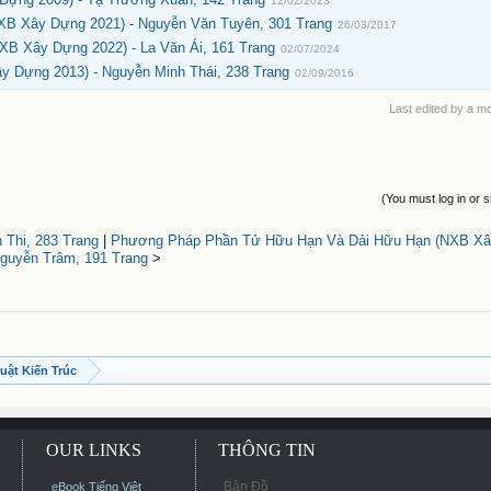
12/02/2023
XB Xây Dựng 2021) - Nguyễn Văn Tuyên, 301 Trang
26/03/2017
XB Xây Dựng 2022) - La Văn Ái, 161 Trang
02/07/2024
y Dựng 2013) - Nguyễn Minh Thái, 238 Trang
02/09/2016
Last edited by a m
(You must log in or s
Thi, 283 Trang
|
Phương Pháp Phần Tử Hữu Hạn Và Dải Hữu Hạn (NXB Xây
guyễn Trâm, 191 Trang
>
uật Kiến Trúc
OUR LINKS
THÔNG TIN
Bản Đồ
eBook Tiếng Việt