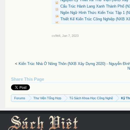
Cấu Trúc Hành Lang Xanh Thành Phố (N
Ngôn Ngữ Hình Thức Kiến Trúc Tập 1 (N
Thiết Kế Kiến Trúc Công Nghiệp (NXB Xâ
cv9tt4
,
Jan 7, 2023
<
Kiến Trúc Nhà Ở Nông Thôn (NXB Xây Dựng 2020) - Nguyễn Đình 
N
Share This Page
Forums
Thư Viện Tổng Hợp
Tủ Sách Khoa Học Công Nghệ
Kỹ Th