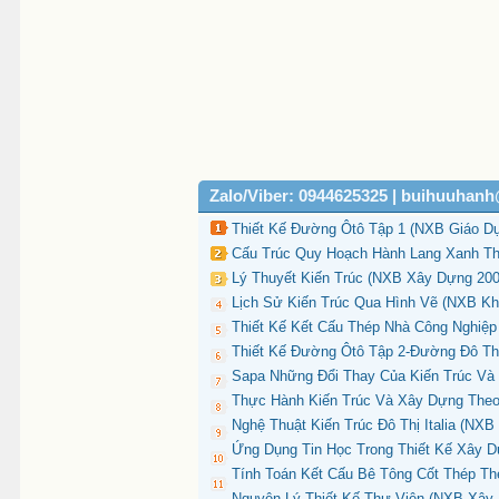
Zalo/Viber: 0944625325 | buihuuhan
Thiết Kế Đường Ôtô Tập 1 (NXB Giáo Dụ
Cấu Trúc Quy Hoạch Hành Lang Xanh Th
Lý Thuyết Kiến Trúc (NXB Xây Dựng 200
Lịch Sử Kiến Trúc Qua Hình Vẽ (NXB Kh
Thiết Kế Kết Cấu Thép Nhà Công Nghiệp
Thiết Kế Đường Ôtô Tập 2-Đường Đô Th
Sapa Những Đổi Thay Của Kiến Trúc Và
Thực Hành Kiến Trúc Và Xây Dựng Theo
Nghệ Thuật Kiến Trúc Đô Thị Italia (NX
Ứng Dụng Tin Học Trong Thiết Kế Xây D
Tính Toán Kết Cấu Bê Tông Cốt Thép Th
Nguyên Lý Thiết Kế Thư Viện (NXB Xây 