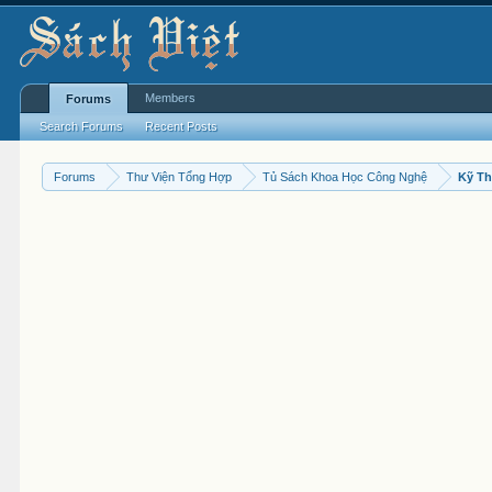
Members
Forums
Search Forums
Recent Posts
Forums
Thư Viện Tổng Hợp
Tủ Sách Khoa Học Công Nghệ
Kỹ Th