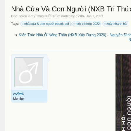
Nhà Cửa Và Con Người (NXB Tri Thức
Discussion in '
Kỹ Thuật Kiến Trúc
' started by
cv9tt4
,
Jan 7, 2023
.
Tags:
nhà cửa & con người ebook pdf
nxb tri thức 2022
đoàn thanh hà
<
Kiến Trúc Nhà Ở Nông Thôn (NXB Xây Dựng 2020) - Nguyễn Đình 
N
cv9tt4
Member