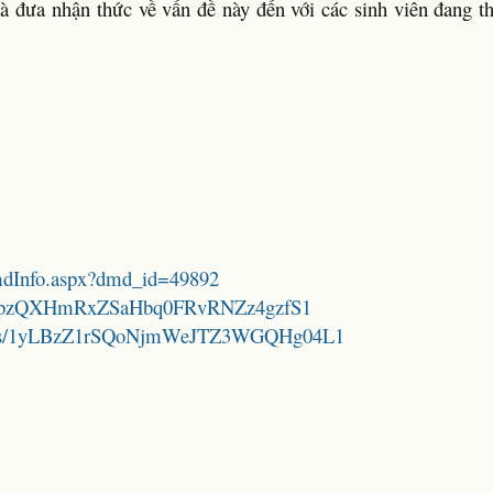
và đưa nhận thức về vấn đề này đến với các sinh viên đang t
DmdInfo.aspx?dmd_id=49892
/1fK-xpzQXHmRxZSaHbq0FRvRNZz4gzfS1
folders/1yLBzZ1rSQoNjmWeJTZ3WGQHg04L1