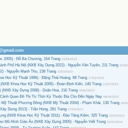
h@gmail.com
c 2005) - Đỗ Bá Chương, 154 Trang
23/08/2013
ành Phố Hà Nội (NXB Xây Dựng 2022) - Nguyễn Văn Tuyên, 211 Trang
22/06
2) - Nguyễn Mạnh Thu, 238 Trang
22/03/2023
oa Học Kỹ Thuật 1996) - Đặng Thái Hoàng, 88 Trang
27/01/2023
 (NXB Khoa Học Kỹ Thuật 2005) - Đoàn Định Kiến, 140 Trang
12/07/2013
ị (NXB Xây Dựng 2008) - Doãn Hoa, 216 Trang
06/02/2023
 Cảnh Quan Đô Thị Từ Thời Kỳ Thuộc Địa Cho Đến Ngày Nay
08/04/2022
 Mỹ Thuật Phương Đông (NXB Mỹ Thuật 2004) - Phạm Khải, 130 Trang
06/0
B Xây Dựng 2013) - Trần Hùng, 281 Trang
07/04/2017
ựng (NXB Khoa Học Kỹ Thuật 2011) - Đào Tăng Kiệm, 325 Trang
22/04/2023
eo Mô Hình Giàn Ảo (NXB Xây Dựng 2005) - Nguyễn Viết Trung
02/01/2014
Dựng 2009) - Tạ Trường Xuân, 142 Trang