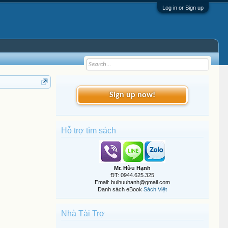
Log in or Sign up
Sign up now!
Hỗ trợ tìm sách
Mr. Hữu Hạnh
ĐT: 0944.625.325
Email: buihuuhanh@gmail.com
Danh sách eBook
Sách Việt
Nhà Tài Trợ