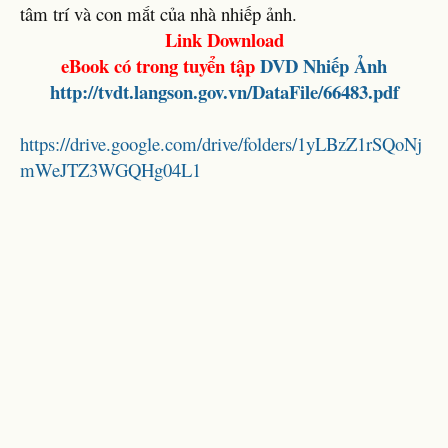
tâm trí và con mắt của nhà nhiếp ảnh.
Link Download
eBook có trong tuyển tập
DVD Nhiếp Ảnh
http://tvdt.langson.gov.vn/DataFile/66483.pdf
https://drive.google.com/drive/folders/1yLBzZ1rSQoNj
mWeJTZ3WGQHg04L1