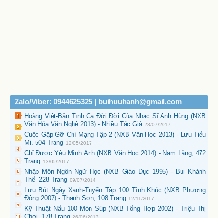
Zalo/Viber: 0944625325 | buihuuhanh@gmail.com
Hoàng Việt-Bản Tình Ca Đời Đời Của Nhạc Sĩ Anh Hùng (NXB
Văn Hóa Văn Nghệ 2013) - Nhiều Tác Giả
23/07/2017
Cuộc Gặp Gỡ Chí Mạng-Tập 2 (NXB Văn Học 2013) - Lưu Tiểu
Mị, 504 Trang
12/05/2017
Chỉ Được Yêu Mình Anh (NXB Văn Học 2014) - Nam Lăng, 472
Trang
13/05/2017
Nhập Môn Ngôn Ngữ Học (NXB Giáo Dục 1995) - Bùi Khánh
Thế, 228 Trang
09/07/2014
Lưu Bút Ngày Xanh-Tuyển Tập 100 Tình Khúc (NXB Phương
Đông 2007) - Thanh Sơn, 108 Trang
12/11/2017
Kỹ Thuật Nấu 100 Món Súp (NXB Tổng Hợp 2002) - Triệu Thị
Chơi, 178 Trang
26/06/2013