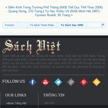
<
Điền Kinh Trong Trường Phổ Thông (NXB Thể Dục Thể Thao 2006)
- Quang Hưng, 270 Trang
|
Tự Học Khiêu Vũ (NXB Minh Hải 1987) -
Gynnes Rudoll, 95 Trang
>
Forums
...
Tủ Sách Tham Khảo
Tủ Sách Sau 1990
Sách Việt là nơi lưu trữ thông tin sách được xuất bản tại Việt Nam. Trong
thông tin giới thiệu của mỗi sách thường có liên kết nguồn của tài liệu đang
được lưu trữ tại các thư viện của Việt Nam. Đối với liên kết Google Drive có
thể tải được miễn phí hoặc KHÔNG có quyền truy cập (thường là không có
bản số hóa).
FOLLOW US
OUR LINKS
THÔNG TIN
Bản Đồ
eBook Tiếng Việt