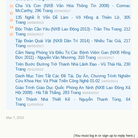
Cha Và Con (NXB Văn Hóa Thông Tin 2008) - Cormac
McCarthy, 296 Trang
25/04/2017
135 Nghề Ít Vốn Dễ Làm - Võ Hồng & Thiên Lữ, 305
Trang
16/08/2013
Độc Thân Cần Yêu (NXB Lao Động 2013) - Trần Thu Trang, 212
Trang
20/04/2017
Tập Đoàn Quái Vật (NXB Dân Trí 2014) - Nhiều Tác Giả, 217
Trang
09/05/2017
Cẩm Nang Phòng Và Điều Trị Các Bệnh Viêm Gan (NXB Hồng
Đức 2011) - Nguyễn Văn Nhương, 310 Trang
18/10/2017
Trên Bước Đường Trở Thành Nhà Lãnh Đạo - Vũ Thái Hà, 230
Trang
20/11/2013
Danh Mục Tóm Tắt Các Đề Tài, Dự Án, Chương Trình Nghiên
Cứu Khoa Học Và Phát Triển Công Nghệ 01-02
24/03/2014
Giáo Trình Giáo Dục Quốc Phòng An Ninh (NXB Lao Động Xã
Hội 2008) - Hà Tất Thắng, 283 Trang
30/09/2015
Trở Thành Nhà Thiết Kế - Nguyễn Thanh Tùng, 64
Trang
11/05/2014
Mar 7, 2015
(You must log in or sign up to reply here.)