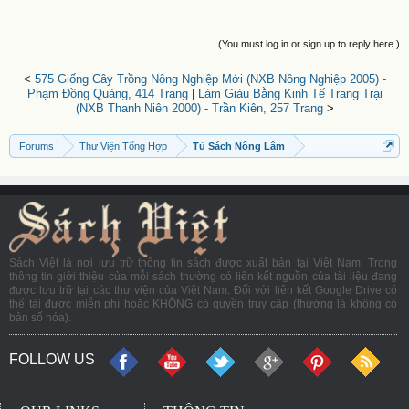
(You must log in or sign up to reply here.)
<
575 Giống Cây Trồng Nông Nghiệp Mới (NXB Nông Nghiệp 2005) -
Phạm Đồng Quảng, 414 Trang
|
Làm Giàu Bằng Kinh Tế Trang Trại
(NXB Thanh Niên 2000) - Trần Kiên, 257 Trang
>
Forums
Thư Viện Tổng Hợp
Tủ Sách Nông Lâm
Sách Việt là nơi lưu trữ thông tin sách được xuất bản tại Việt Nam. Trong
thông tin giới thiệu của mỗi sách thường có liên kết nguồn của tài liệu đang
được lưu trữ tại các thư viện của Việt Nam. Đối với liên kết Google Drive có
thể tải được miễn phí hoặc KHÔNG có quyền truy cập (thường là không có
bản số hóa).
FOLLOW US