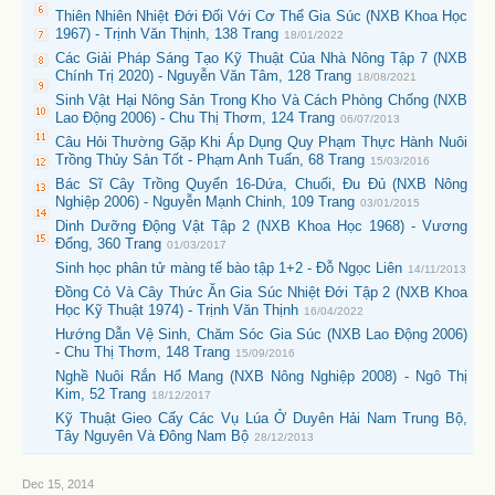
Thiên Nhiên Nhiệt Đới Đối Với Cơ Thể Gia Súc (NXB Khoa Học
1967) - Trịnh Văn Thịnh, 138 Trang
18/01/2022
Các Giải Pháp Sáng Tạo Kỹ Thuật Của Nhà Nông Tập 7 (NXB
Chính Trị 2020) - Nguyễn Văn Tâm, 128 Trang
18/08/2021
Sinh Vật Hại Nông Sản Trong Kho Và Cách Phòng Chống (NXB
Lao Động 2006) - Chu Thị Thơm, 124 Trang
06/07/2013
Câu Hỏi Thường Gặp Khi Áp Dụng Quy Phạm Thực Hành Nuôi
Trồng Thủy Sản Tốt - Phạm Anh Tuấn, 68 Trang
15/03/2016
Bác Sĩ Cây Trồng Quyển 16-Dứa, Chuối, Đu Đủ (NXB Nông
Nghiệp 2006) - Nguyễn Mạnh Chinh, 109 Trang
03/01/2015
Dinh Dưỡng Động Vật Tập 2 (NXB Khoa Học 1968) - Vương
Đổng, 360 Trang
01/03/2017
Sinh học phân tử màng tế bào tập 1+2 - Đỗ Ngọc Liên
14/11/2013
Đồng Cỏ Và Cây Thức Ăn Gia Súc Nhiệt Đới Tập 2 (NXB Khoa
Học Kỹ Thuật 1974) - Trịnh Văn Thịnh
16/04/2022
Hướng Dẫn Vệ Sinh, Chăm Sóc Gia Súc (NXB Lao Động 2006)
- Chu Thị Thơm, 148 Trang
15/09/2016
Nghề Nuôi Rắn Hổ Mang (NXB Nông Nghiệp 2008) - Ngô Thị
Kim, 52 Trang
18/12/2017
Kỹ Thuật Gieo Cấy Các Vụ Lúa Ở Duyên Hải Nam Trung Bộ,
Tây Nguyên Và Đông Nam Bộ
28/12/2013
Dec 15, 2014