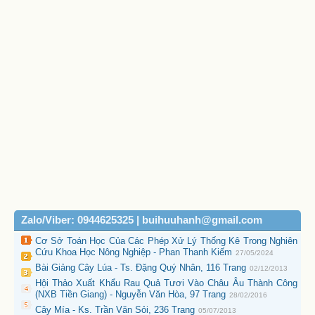
Zalo/Viber: 0944625325 | buihuuhanh@gmail.com
Cơ Sở Toán Học Của Các Phép Xử Lý Thống Kê Trong Nghiên
Cứu Khoa Học Nông Nghiệp - Phan Thanh Kiếm
27/05/2024
Bài Giảng Cây Lúa - Ts. Đặng Quý Nhân, 116 Trang
02/12/2013
Hội Thảo Xuất Khẩu Rau Quả Tươi Vào Châu Âu Thành Công
(NXB Tiền Giang) - Nguyễn Văn Hòa, 97 Trang
28/02/2016
Cây Mía - Ks. Trần Văn Sỏi, 236 Trang
05/07/2013