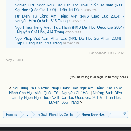
Nghiên Cứu Ngôn Ngữ Các Dân Tộc Thiểu Số Việt Nam (NXB
Đại Học Quốc Gia 1999) - Trần Trí Dõi
30/09/2020
Từ Điển Từ Đồng Âm Tiếng Việt (NXB Giáo Dục 2014) -
Nguyễn Hữu Quỳnh, 615 Trang
20/05/2017
Ngữ Pháp Tiếng Việt Thực Hành (NXB Đại Học Quốc Gia 2004)
- Nguyễn Chí Hòa, 414 Trang
07/05/2014
Ngữ Pháp Việt Nam-Phần Câu (NXB Đại Học Sư Phạm 2004) -
Diệp Quang Ban, 443 Trang
08/06/2015
Last edited:
Jun 17, 2025
May 7, 2014
(You must log in or sign up to reply here.)
<
Nội Dung Và Phương Pháp Giảng Dạy Ngữ Âm Tiếng Việt Thực
Hành Cho Học Viên Quốc Tế - Nguyễn Chí Hòa
|
Những Bình Diện
Tâm Lý Ngôn Ngữ Học (NXB Đại Học Quốc Gia 2010) - Trần Hữu
Luyến, 356 Trang
>
Forums
...
Tủ Sách Khoa Học Xã Hội
Ngôn Ngữ Học