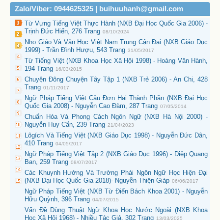
Zalo/Viber: 0944625325 | buihuuhanh@gmail.com
Từ Vựng Tiếng Việt Thực Hành (NXB Đại Học Quốc Gia 2006) -
Trịnh Đức Hiển, 276 Trang
08/10/2024
Nho Giáo Và Văn Học Việt Nam Trung Cận Đại (NXB Giáo Dục
1999) - Trần Đình Hượu, 543 Trang
31/05/2017
Từ Tiếng Việt (NXB Khoa Học Xã Hội 1998) - Hoàng Văn Hành,
194 Trang
16/03/2015
Chuyện Đông Chuyện Tây Tập 1 (NXB Trẻ 2006) - An Chi, 428
Trang
01/11/2017
Ngữ Pháp Tiếng Việt Câu Đơn Hai Thành Phần (NXB Đại Học
Quốc Gia 2008) - Nguyễn Cao Đàm, 287 Trang
07/05/2014
Chuẩn Hóa Và Phong Cách Ngôn Ngữ (NXB Hà Nội 2000) -
Nguyễn Huy Cẩn, 239 Trang
21/04/2023
Lôgích Và Tiếng Việt (NXB Giáo Dục 1998) - Nguyễn Đức Dân,
410 Trang
04/05/2017
Ngữ Pháp Tiếng Việt Tập 2 (NXB Giáo Dục 1996) - Diệp Quang
Ban, 259 Trang
08/07/2017
Các Khuynh Hướng Và Trường Phái Ngôn Ngữ Học Hiện Đại
(NXB Đại Học Quốc Gia 2018)- Nguyễn Thiện Giáp
06/06/2017
Ngữ Pháp Tiếng Việt (NXB Từ Điển Bách Khoa 2001) - Nguyễn
Hữu Quỳnh, 396 Trang
04/07/2015
Vấn Đề Dùng Thuật Ngữ Khoa Học Nước Ngoài (NXB Khoa
Học Xã Hội 1968) - Nhiều Tác Giả, 302 Trang
13/03/2025