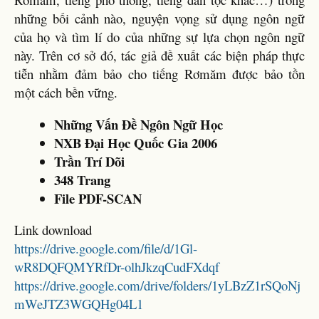
những bối cảnh nào, nguyện vọng sử dụng ngôn ngữ
của họ và tìm lí do của những sự lựa chọn ngôn ngữ
này. Trên cơ sở đó, tác giả đề xuất các biện pháp thực
tiễn nhằm đảm bảo cho tiếng Rơmăm được bảo tồn
một cách bền vững.
Những Vấn Đề Ngôn Ngữ Học
NXB Đại Học Quốc Gia 2006
Trần Trí Dõi
348 Trang
File PDF-SCAN
Link download
https://drive.google.com/file/d/1Gl-
wR8DQFQMYRfDr-olhJkzqCudFXdqf
https://drive.google.com/drive/folders/1yLBzZ1rSQoNj
mWeJTZ3WGQHg04L1