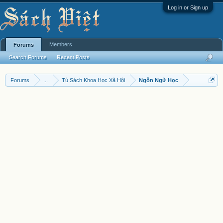
Log in or Sign up
Members
Forums
Search Forums
Recent Posts
Forums
...
Tủ Sách Khoa Học Xã Hội
Ngôn Ngữ Học