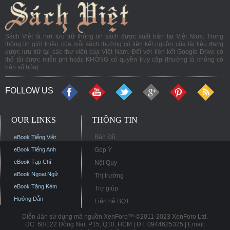
Sách Việt là nơi lưu trữ thông tin sách được xuất bản tại Việt Nam. Trong
thông tin giới thiệu của mỗi sách thường có liên kết nguồn của tài liệu đang
được lưu trữ tại các thư viện của Việt Nam. Đối với liên kết Google Drive có
thể tải được miễn phí hoặc KHÔNG có quyền truy cập (thường là không có
bản số hóa).
FOLLOW US
OUR LINKS
THÔNG TIN
Bản Đồ
eBook Tiếng Việt
eBook Tiếng Anh
Góp Ý
eBook Tạp Chí
Nội Quy
eBook Ngoại Ngữ
Thị trường
eBook Tặng Kèm
Trợ giúp
Hướng Dẫn
Liên hệ BQT
Diễn đàn sử dụng mã nguồn XenForo™ ©2011-2023 XenForo Ltd.
ĐC: 68/122 Đồng Nai, P15, Q10, HCM | ĐT: 0944625325 | Email: