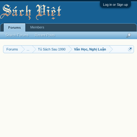
Log in or Sign up
Members
Forums
Search Forums
Recent Posts
Forums
...
Tủ Sách Sau 1990
Văn Học, Nghị Luận