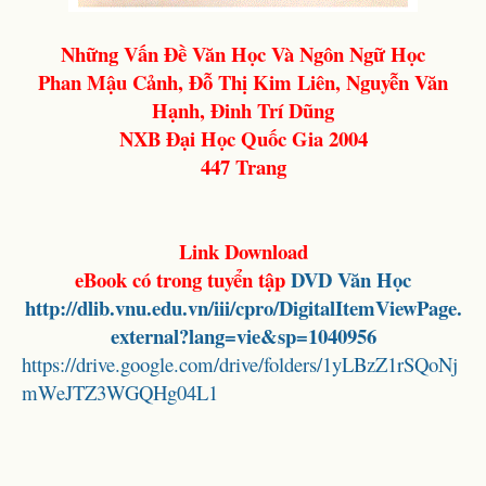
Những Vấn Đề Văn Học Và Ngôn Ngữ Học
Phan Mậu Cảnh, Đỗ Thị Kim Liên, Nguyễn Văn
Hạnh, Đinh Trí Dũng
NXB Đại Học Quốc Gia 2004
447 Trang
Link Download
eBook có trong tuyển tập
DVD Văn Học
http://dlib.vnu.edu.vn/iii/cpro/DigitalItemViewPage.
external?lang=vie&sp=1040956
https://drive.google.com/drive/folders/1yLBzZ1rSQoNj
mWeJTZ3WGQHg04L1