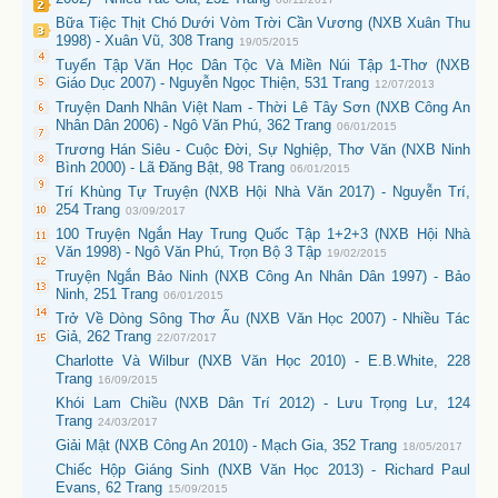
Bữa Tiệc Thịt Chó Dưới Vòm Trời Cần Vương (NXB Xuân Thu
1998) - Xuân Vũ, 308 Trang
19/05/2015
Tuyển Tập Văn Học Dân Tộc Và Miền Núi Tập 1-Thơ (NXB
Giáo Dục 2007) - Nguyễn Ngọc Thiện, 531 Trang
12/07/2013
Truyện Danh Nhân Việt Nam - Thời Lê Tây Sơn (NXB Công An
Nhân Dân 2006) - Ngô Văn Phú, 362 Trang
06/01/2015
Trương Hán Siêu - Cuộc Đời, Sự Nghiệp, Thơ Văn (NXB Ninh
Bình 2000) - Lã Đăng Bật, 98 Trang
06/01/2015
Trí Khùng Tự Truyện (NXB Hội Nhà Văn 2017) - Nguyễn Trí,
254 Trang
03/09/2017
100 Truyện Ngắn Hay Trung Quốc Tập 1+2+3 (NXB Hội Nhà
Văn 1998) - Ngô Văn Phú, Trọn Bộ 3 Tập
19/02/2015
Truyện Ngắn Bảo Ninh (NXB Công An Nhân Dân 1997) - Bảo
Ninh, 251 Trang
06/01/2015
Trở Về Dòng Sông Thơ Ấu (NXB Văn Học 2007) - Nhiều Tác
Giả, 262 Trang
22/07/2017
Charlotte Và Wilbur (NXB Văn Học 2010) - E.B.White, 228
Trang
16/09/2015
Khói Lam Chiều (NXB Dân Trí 2012) - Lưu Trọng Lư, 124
Trang
24/03/2017
Giải Mật (NXB Công An 2010) - Mạch Gia, 352 Trang
18/05/2017
Chiếc Hộp Giáng Sinh (NXB Văn Học 2013) - Richard Paul
Evans, 62 Trang
15/09/2015