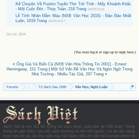
Kể Chuyện Về Puskin Tuyển Thơ Trữ Tình - Mấy Khoảnh Khắc
- Một Cuộc Đời - Thúy Toàn, 218 Trang
08/05/2018
Lễ Tình Nhân Đẫm Máu (NXB Văn Học 2015) - Đào Đào Nhất
Luân, 1019 Trang
06/05/2017
Oct 10, 2014
(You must log in or sign up to reply here.)
<
Ông Già Và Biển Cả (NXB Văn Hóa Thông Tin 2001) - Ernest
Hemingway, 151 Trang
|
Một Số Vấn Đề Văn Học Và Ngôn Ngữ Trong
Nhà Trường - Nhiều Tác Giả, 297 Trang
>
Forums
...
Tủ Sách Sau 1990
Văn Học, Nghị Luận
Sách Việt là nơi lưu trữ thông tin sách được xuất bản tại Việt Nam. Trong
thông tin giới thiệu của mỗi sách thường có liên kết nguồn của tài liệu đang
được lưu trữ tại các thư viện của Việt Nam. Đối với liên kết Google Drive có