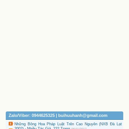
Zalo/Viber: 0944625325 | buihuuhanh@gmail.com
Những Bông Hoa Pháp Luật Trên Cao Nguyên (NXB Đà Lạt
2002) - Nhiều Tác Giả, 232 Trang
06/11/2017