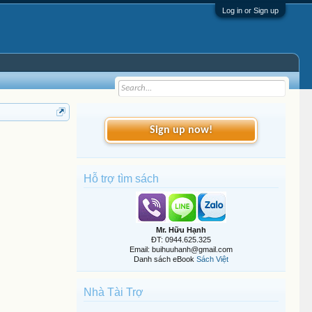
Log in or Sign up
Sign up now!
Hỗ trợ tìm sách
Mr. Hữu Hạnh
ĐT: 0944.625.325
Email: buihuuhanh@gmail.com
Danh sách eBook
Sách Việt
Nhà Tài Trợ