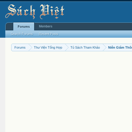
Members
Forums
Search Forums
Recent Posts
Forums
Thư Viện Tổng Hợp
Tủ Sách Tham Khảo
Niên Giám Thố