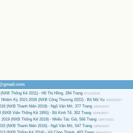
h@gmail.com
 (NXB Thống Kê 2011) - Hồ Thị Hồng, 284 Trang
07/12/2016
 Nhiệm Kỳ 2021-2026 (NXB Công Thương 2022) - Bộ Nội Vụ
10/02/2017
18 (NXB Thanh Niên 2019) - Ngô Văn Mít, 377 Trang
19/04/2017
 (NXB Viện Thống Kê 1955) - Bộ Kinh Tế, 302 Trang
22/06/2017
2019 (NXB Thống Kê 2019) - Nhiều Tác Giả, 566 Trang
13/07/2021
15 (NXB Thanh Niên 2016) - Ngô Văn Mít, 547 Trang
19/04/2017
013 (NXB Thống Kê 2014) - Võ Công Thành, 403 Trang
26/04/2017