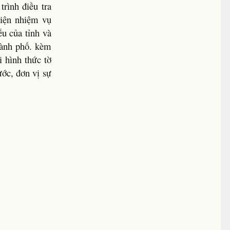
rình điều tra
hiện nhiệm vụ
u của tỉnh và
thành phố. kèm
i hình thức tờ
ớc, đơn vị sự