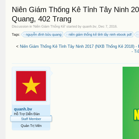
Niên Giám Thống Kê Tỉnh Tây Ninh 2
Quang, 402 Trang
Discussion in '
Niên Giám Thống Kê
' started by
quanh.bv
,
Dec 7, 2016
.
Tags:
nguyễn đình bửu quang
niên giám thống kê tỉnh tây ninh ebook pdf
<
Niên Giám Thống Kê Tỉnh Tây Ninh 2017 (NXB Thống Kê 2018) - 
- T
quanh.bv
Hỗ Trợ Diễn Đàn
Staff Member
Quản Trị Viên