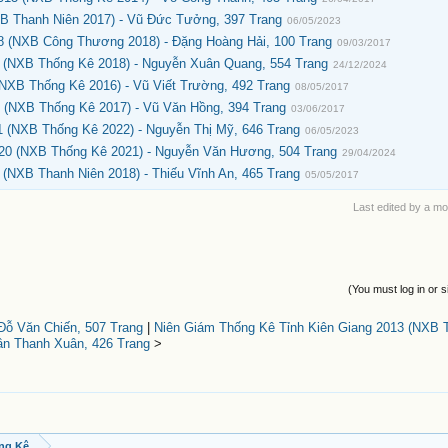
B Thanh Niên 2017) - Vũ Đức Tưởng, 397 Trang
06/05/2023
 (NXB Công Thương 2018) - Đặng Hoàng Hải, 100 Trang
09/03/2017
 (NXB Thống Kê 2018) - Nguyễn Xuân Quang, 554 Trang
24/12/2024
(NXB Thống Kê 2016) - Vũ Viết Trường, 492 Trang
08/05/2017
 (NXB Thống Kê 2017) - Vũ Văn Hồng, 394 Trang
03/06/2017
1 (NXB Thống Kê 2022) - Nguyễn Thị Mỹ, 646 Trang
06/05/2023
020 (NXB Thống Kê 2021) - Nguyễn Văn Hương, 504 Trang
29/04/2024
(NXB Thanh Niên 2018) - Thiếu Vĩnh An, 465 Trang
05/05/2017
Last edited by a m
(You must log in or s
Đỗ Văn Chiến, 507 Trang
|
Niên Giám Thống Kê Tỉnh Kiên Giang 2013 (NXB 
rần Thanh Xuân, 426 Trang
>
ng Kê