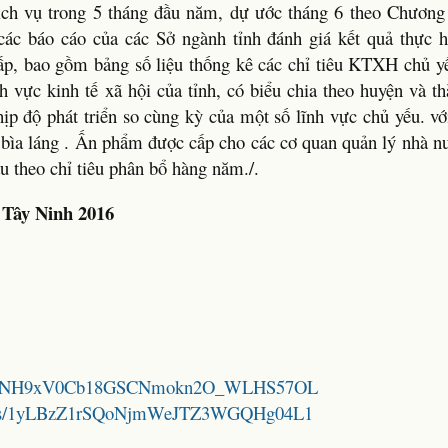
ch vụ trong 5 tháng đầu năm, dự ước tháng 6 theo Chương t
các báo cáo của các Sở ngành tỉnh đánh giá kết quả thực 
, bao gồm bảng số liệu thống kê các chỉ tiêu KTXH chủ yế
ĩnh vực kinh tế xã hội của tỉnh, có biểu chia theo huyện và 
ịp độ phát triển so cùng kỳ của một số lĩnh vực chủ yếu. vớ
 bìa láng . Ấn phẩm được cấp cho các cơ quan quản lý nhà nư
u theo chỉ tiêu phân bổ hàng năm./.
Tây Ninh 2016
/d/12DUNH9xV0Cb18GSCNmokn2O_WLHS57OL
folders/1yLBzZ1rSQoNjmWeJTZ3WGQHg04L1