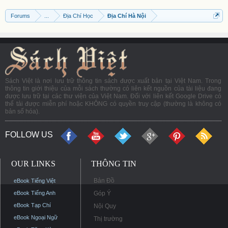
Forums
...
Địa Chí Học
Địa Chí Hà Nội
Sách Việt là nơi lưu trữ thông tin sách được xuất bản tại Việt Nam. Trong
thông tin giới thiệu của mỗi sách thường có liên kết nguồn của tài liệu đang
được lưu trữ tại các thư viện của Việt Nam. Đối với liên kết Google Drive có
thể tải được miễn phí hoặc KHÔNG có quyền truy cập (thường là không có
bản số hóa).
FOLLOW US
OUR LINKS
THÔNG TIN
Bản Đồ
eBook Tiếng Việt
eBook Tiếng Anh
Góp Ý
eBook Tạp Chí
Nội Quy
eBook Ngoại Ngữ
Thị trường