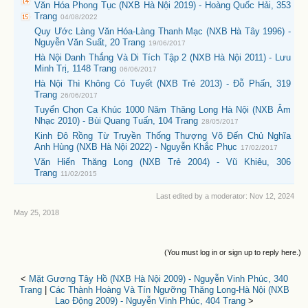
Văn Hóa Phong Tục (NXB Hà Nội 2019) - Hoàng Quốc Hải, 353
Trang
04/08/2022
Quy Ước Làng Văn Hóa-Làng Thanh Mạc (NXB Hà Tây 1996) -
Nguyễn Văn Suất, 20 Trang
19/06/2017
Hà Nội Danh Thắng Và Di Tích Tập 2 (NXB Hà Nội 2011) - Lưu
Minh Trị, 1148 Trang
06/06/2017
Hà Nội Thì Không Có Tuyết (NXB Trẻ 2013) - Đỗ Phấn, 319
Trang
26/06/2017
Tuyển Chọn Ca Khúc 1000 Năm Thăng Long Hà Nội (NXB Âm
Nhạc 2010) - Bùi Quang Tuấn, 104 Trang
28/05/2017
Kinh Đô Rồng Từ Truyền Thống Thượng Võ Đến Chủ Nghĩa
Anh Hùng (NXB Hà Nội 2022) - Nguyễn Khắc Phục
17/02/2017
Văn Hiến Thăng Long (NXB Trẻ 2004) - Vũ Khiêu, 306
Trang
11/02/2015
Last edited by a moderator:
Nov 12, 2024
May 25, 2018
(You must log in or sign up to reply here.)
<
Mặt Gương Tây Hồ (NXB Hà Nội 2009) - Nguyễn Vinh Phúc, 340
Trang
|
Các Thành Hoàng Và Tín Ngưỡng Thăng Long-Hà Nội (NXB
Lao Động 2009) - Nguyễn Vinh Phúc, 404 Trang
>