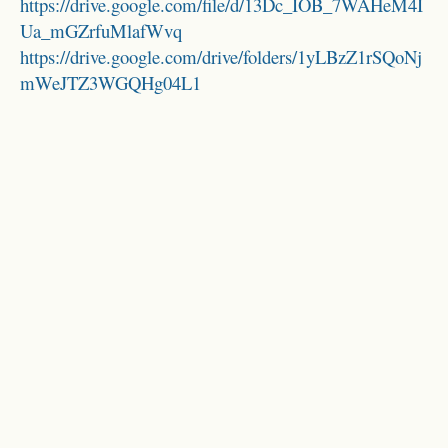
https://drive.google.com/file/d/13Dc_IOB_7WAHeM4I
Ua_mGZrfuMlafWvq
https://drive.google.com/drive/folders/1yLBzZ1rSQoNj
mWeJTZ3WGQHg04L1