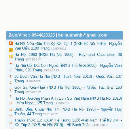
Zalo/Viber: 0944625325 | buihuuhanh@gmail.com
Hà Nội Nửa Đầu Thế Kỷ XX Tập 1 (NXB Hà Nội 2010) - Nguyễn
Văn Uẩn, 1180 Trang
16/05/2017
Hà Nội 1960 (NXB Hà Nội 1960) - Raymond Cauchetier, 36
Trang
30/03/2017
Hà Nội Cõi Đất Con Người (NXB Thế Giới 2005) - Nguyễn Vinh
Phúc, 520 Trang
15/01/2015
36 Đoản Văn Hà Nội (NXB Thanh Niên 2010) - Quốc Văn, 137
Trang
11/09/2022
Gửi Sài Gòn-Huế (NXB Hà Nội 1968) - Nhiều Tác Giả, 163
Trang
25/06/2017
Hà Nội, Gương Phản Ánh Lịch Sử Việt Nam (NXB Hà Nội 2010)
- Hữu Ngọc, 125 Trang
17/08/2016
Đình, Đền, Chùa Phú Thị (NXB Hà Nội 1996) - Nguyễn Huy
Thuân, 44 Trang
26/01/2021
Thanh Thực Lục Quan Hệ Trung Quốc-Việt Nam Thế Kỷ XVII-
XX Tập 2 (NXB Hà Nội 2019) - Hồ Bạch Thảo
04/08/2022