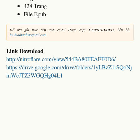
428 Trang
File Epub
Hỗ trợ gửi trực tiếp qua email Hoặc copy USB/HDD/DVD, liên hệ:
buihuuhanh@gmail.com
Link Download
http://nitroflare.com/view/544BA80FEAEF0D6/
https://drive.google.com/drive/folders/1yLBzZ1rSQoNj
mWeJTZ3WGQHg04L1