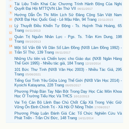
Tài Liệu Triển Khai Các Chương Trình Hành Động Của Nghị
Quyết Đại Hội MTTQVN Lần Thứ VII
06/11/2017
Hướng Dẫn Ôn Thi Môn Lịch Sử Đảng Cộng Sản Việt Nam
(NXB Đại Học Quốc Gia) - Lê Mậu Hãn, 94 Trang
22/11/2015
Lý Thuyết Điều Khiển Tự Động - Ts. Huỳnh Thái Hoàng, 65
Trang
04/11/2013
Quản Trị Nguồn Nhân Lực - Pgs. Ts. Trần Kim Dung, 198
Trang
09/10/2013
Một Số Vấn Đề Về Dân Số Lâm Đồng (NXB Lâm Đồng 1992) -
Trần Sĩ Thứ, 139 Trang
06/11/2017
Những Ưu tiên và Chiến lược cho Giáo dục (NXB Ngân Hàng
Thế Giới 1995) - Nhiều tác giả, 184 Trang
12/10/2014
101 Bức Thư Tình (NXB Văn Học 2003) - Nhiều Tác Giả, 295
Trang
05/06/2021
Tiếng Gọi Tình Yêu Giữa Lòng Thế Giới (NXB Văn Học 2014) -
Kyoichi Katayama, 228 Trang
06/05/2017
Phương Pháp Bàn Tay Nặn Bột Trong Dạy Học Các Môn Khoa
Học Ở Trường Tiểu Học Và THCS
10/12/2013
Vai Trò Cán Bộ Lãnh Đạo Chủ Chốt Cấp Xã Trong Việc Giữ
Vững Ổn Định Chính Trị - Xã Hội Ở Nông Thôn
17/09/2017
Phương Pháp Luận Đánh Giá Các Tổ Chức Nghiên Cứu Và
Phát Triển - Trần Chí Đức, 148 Trang
14/11/2014