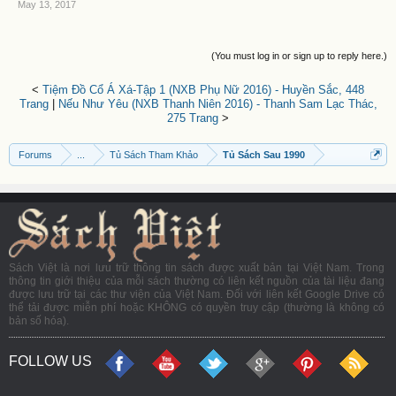
May 13, 2017
(You must log in or sign up to reply here.)
<
Tiệm Đồ Cổ Á Xá-Tập 1 (NXB Phụ Nữ 2016) - Huyền Sắc, 448
Trang
|
Nếu Như Yêu (NXB Thanh Niên 2016) - Thanh Sam Lạc Thác,
275 Trang
>
Forums
...
Tủ Sách Tham Khảo
Tủ Sách Sau 1990
Sách Việt là nơi lưu trữ thông tin sách được xuất bản tại Việt Nam. Trong
thông tin giới thiệu của mỗi sách thường có liên kết nguồn của tài liệu đang
được lưu trữ tại các thư viện của Việt Nam. Đối với liên kết Google Drive có
thể tải được miễn phí hoặc KHÔNG có quyền truy cập (thường là không có
bản số hóa).
FOLLOW US