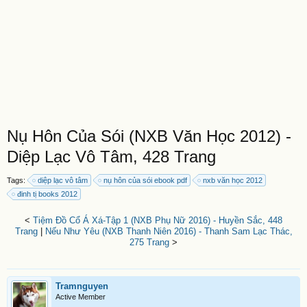
Nụ Hôn Của Sói (NXB Văn Học 2012) -
Diệp Lạc Vô Tâm, 428 Trang
Tags:
diệp lạc vô tâm
nụ hôn của sói ebook pdf
nxb văn học 2012
đinh tị books 2012
<
Tiệm Đồ Cổ Á Xá-Tập 1 (NXB Phụ Nữ 2016) - Huyền Sắc, 448
Trang
|
Nếu Như Yêu (NXB Thanh Niên 2016) - Thanh Sam Lạc Thác,
275 Trang
>
Tramnguyen
Active Member