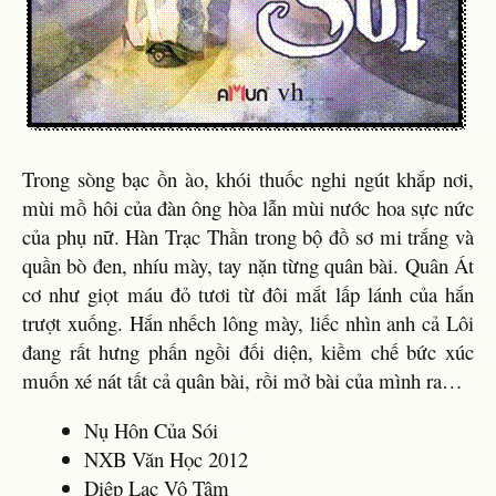
Trong sòng bạc ồn ào, khói thuốc nghi ngút khắp nơi,
mùi mồ hôi của đàn ông hòa lẫn mùi nước hoa sực nức
của phụ nữ. Hàn Trạc Thần trong bộ đồ sơ mi trắng và
quần bò đen, nhíu mày, tay nặn từng quân bài. Quân Át
cơ như giọt máu đỏ tươi từ đôi mắt lấp lánh của hắn
trượt xuống. Hắn nhếch lông mày, liếc nhìn anh cả Lôi
đang rất hưng phấn ngồi đối diện, kiềm chế bức xúc
muốn xé nát tất cả quân bài, rồi mở bài của mình ra…
Nụ Hôn Của Sói
NXB Văn Học 2012
Diệp Lạc Vô Tâm