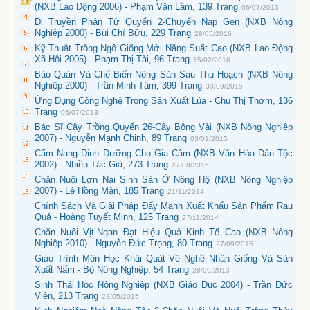
(NXB Lao Động 2006) - Phạm Văn Lầm, 139 Trang
06/07/2013
Di Truyền Phân Tử Quyển 2-Chuyển Nạp Gen (NXB Nông
Nghiệp 2000) - Bùi Chí Bửu, 229 Trang
28/05/2016
Kỹ Thuật Trồng Ngô Giống Mới Năng Suất Cao (NXB Lao Động
Xã Hội 2005) - Phạm Thị Tài, 96 Trang
15/02/2016
Bảo Quản Và Chế Biến Nông Sản Sau Thu Hoạch (NXB Nông
Nghiệp 2000) - Trần Minh Tâm, 399 Trang
30/09/2015
Ứng Dụng Công Nghệ Trong Sản Xuất Lúa - Chu Thị Thơm, 136
Trang
06/07/2013
Bác Sĩ Cây Trồng Quyển 26-Cây Bông Vải (NXB Nông Nghiệp
2007) - Nguyễn Mạnh Chinh, 89 Trang
03/01/2015
Cẩm Nang Dinh Dưỡng Cho Gia Cầm (NXB Văn Hóa Dân Tộc
2002) - Nhiều Tác Giả, 273 Trang
27/08/2015
Chăn Nuôi Lợn Nái Sinh Sản Ở Nông Hộ (NXB Nông Nghiệp
2007) - Lê Hồng Mận, 185 Trang
21/11/2014
Chính Sách Và Giải Pháp Đẩy Mạnh Xuất Khẩu Sản Phẩm Rau
Quả - Hoàng Tuyết Minh, 125 Trang
27/11/2014
Chăn Nuôi Vịt-Ngan Đạt Hiệu Quả Kinh Tế Cao (NXB Nông
Nghiệp 2010) - Nguyễn Đức Trọng, 80 Trang
27/09/2015
Giáo Trình Môn Học Khái Quát Về Nghề Nhân Giống Và Sản
Xuất Nấm - Bộ Nông Nghiệp, 54 Trang
28/09/2013
Sinh Thái Học Nông Nghiệp (NXB Giáo Dục 2004) - Trần Đức
Viên, 213 Trang
23/05/2015