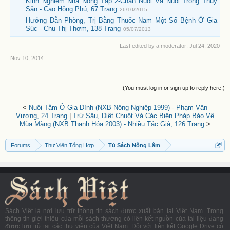
Kinh Nghiệm Nhà Nông Tập 2-Chăn Nuôi Và Nuôi Trồng Thủy
Sản - Cao Hồng Phú, 67 Trang
26/10/2015
Hướng Dẫn Phòng, Trị Bằng Thuốc Nam Một Số Bệnh Ở Gia
Súc - Chu Thị Thơm, 138 Trang
05/07/2013
Last edited by a moderator:
Jul 24, 2020
Nov 10, 2014
(You must log in or sign up to reply here.)
<
Nuôi Tằm Ở Gia Đình (NXB Nông Nghiệp 1999) - Phạm Văn
Vượng, 24 Trang
|
Trừ Sâu, Diệt Chuột Và Các Biện Pháp Bảo Vệ
Mùa Màng (NXB Thanh Hóa 2003) - Nhiều Tác Giả, 126 Trang
>
Forums
Thư Viện Tổng Hợp
Tủ Sách Nông Lâm
Sách Việt là nơi lưu trữ thông tin sách được xuất bản tại Việt Nam. Trong
thông tin giới thiệu của mỗi sách thường có liên kết nguồn của tài liệu đang
được lưu trữ tại các thư viện của Việt Nam. Đối với liên kết Google Drive có