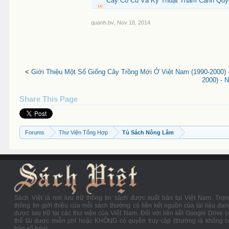
Cây Có Củ Và Kỹ Thuật Thâm Canh Quyển
quanh.bv
,
Nov 18, 2014
<
Giới Thiệu Một Số Giống Cây Trồng Mới Ở Việt Nam (1990-2000) -
2000) - 
Share This Page
Forums
Thư Viện Tổng Hợp
Tủ Sách Nông Lâm
Sách Việt là nơi lưu trữ thông tin sách được xuất bản tại Việt Nam. Tron
thông tin giới thiệu của mỗi sách thường có liên kết nguồn của tài liệu đan
được lưu trữ tại các thư viện của Việt Nam. Đối với liên kết Google Drive c
thể tải được miễn phí hoặc KHÔNG có quyền truy cập (thường là không c
bản số hóa).