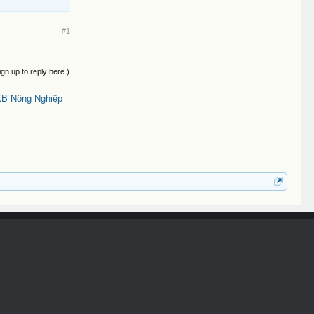
#1
ign up to reply here.)
XB Nông Nghiệp