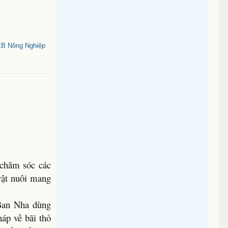
XB Nông Nghiệp
 chăm sóc các
 vật nuôi mang
 Ban Nha dùng
háp về bãi thỏ