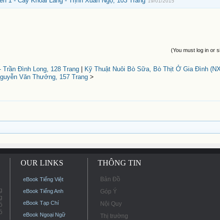
 1 - Cây Khoai Lang - Trịnh Xuân Ngọ, 103 Trang
19/01/2015
(You must log in or s
 Trần Đình Long, 128 Trang
|
Kỹ Thuật Nuôi Bò Sữa, Bò Thịt Ở Gia Đình (N
Nguyễn Văn Thưởng, 157 Trang
>
OUR LINKS
THÔNG TIN
Bản Đồ
eBook Tiếng Việt
g
eBook Tiếng Anh
Góp Ý
g
eBook Tạp Chí
Nội Quy
ó
ó
eBook Ngoại Ngữ
Thị trường