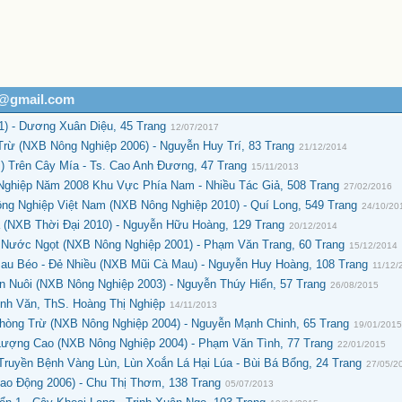
h@gmail.com
) - Dương Xuân Diệu, 45 Trang
12/07/2017
rừ (NXB Nông Nghiệp 2006) - Nguyễn Huy Trí, 83 Trang
21/12/2014
) Trên Cây Mía - Ts. Cao Anh Đương, 47 Trang
15/11/2013
Nghiệp Năm 2008 Khu Vực Phía Nam - Nhiều Tác Giả, 508 Trang
27/02/2016
g Nghiệp Việt Nam (NXB Nông Nghiệp 2010) - Quí Long, 549 Trang
24/10/20
(NXB Thời Đại 2010) - Nguyễn Hữu Hoàng, 129 Trang
20/12/2014
 Nước Ngọt (NXB Nông Nghiệp 2001) - Phạm Văn Trang, 60 Trang
15/12/2014
au Béo - Đẻ Nhiều (NXB Mũi Cà Mau) - Nguyễn Huy Hoàng, 108 Trang
11/12/
n Nuôi (NXB Nông Nghiệp 2003) - Nguyễn Thúy Hiển, 57 Trang
26/08/2015
nh Văn, ThS. Hoàng Thị Nghiệp
14/11/2013
hòng Trừ (NXB Nông Nghiệp 2004) - Nguyễn Mạnh Chinh, 65 Trang
19/01/201
Lượng Cao (NXB Nông Nghiệp 2004) - Phạm Văn Tình, 77 Trang
22/01/2015
uyền Bệnh Vàng Lùn, Lùn Xoắn Lá Hại Lúa - Bùi Bá Bổng, 24 Trang
27/05/2
ao Động 2006) - Chu Thị Thơm, 138 Trang
05/07/2013