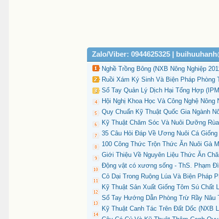
Zalo/Viber: 0944625325 | buihuuhan
Nghề Trồng Bông (NXB Nông Nghiệp 2011
Ruồi Xám Ký Sinh Và Biện Pháp Phòng T
Sổ Tay Quản Lý Dịch Hại Tổng Hợp (IPM
Hội Nghị Khoa Học Và Công Nghệ Nông 
Quy Chuẩn Kỹ Thuật Quốc Gia Ngành Nôn
Kỹ Thuật Chăm Sóc Và Nuôi Dưỡng Rùa 
35 Câu Hỏi Đáp Về Ương Nuôi Cá Giống
100 Công Thức Trộn Thức Ăn Nuôi Gà M
Giới Thiệu Về Nguyên Liệu Thức Ăn Chă
Động vật có xương sống - ThS. Phạm Đì
Cỏ Dại Trong Ruộng Lúa Và Biện Pháp P
Kỹ Thuật Sản Xuất Giống Tôm Sú Chất 
Sổ Tay Hướng Dẫn Phòng Trừ Rầy Nâu Tr
Kỹ Thuật Canh Tác Trên Đất Dốc (NXB L