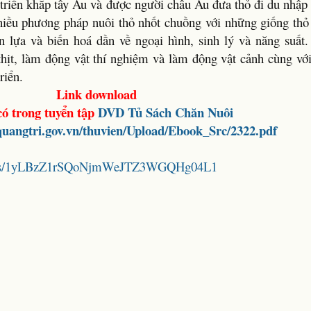
 triển khắp tây Âu và được người châu Âu đưa thỏ đi du nhập 
iều phương pháp nuôi thỏ nhốt chuồng với những giống thỏ 
 lựa và biến hoá dần về ngoại hình, sinh lý và năng suất.
thịt, làm động vật thí nghiệm và làm động vật cảnh cùng vớ
riển.
Link download
có trong tuyển tập
DVD
Tủ Sách Chăn Nuôi
tquangtri.gov.vn/thuvien/Upload/Ebook_Src/2322.pdf
folders/1yLBzZ1rSQoNjmWeJTZ3WGQHg04L1