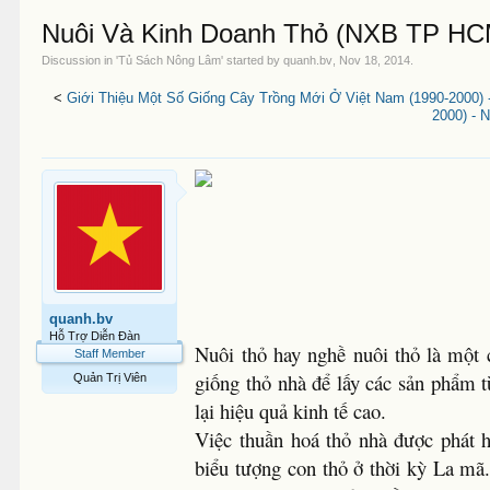
Nuôi Và Kinh Doanh Thỏ (NXB TP HCM
Discussion in '
Tủ Sách Nông Lâm
' started by
quanh.bv
,
Nov 18, 2014
.
<
Giới Thiệu Một Số Giống Cây Trồng Mới Ở Việt Nam (1990-2000) -
2000) - 
quanh.bv
Hỗ Trợ Diễn Đàn
Nuôi thỏ hay nghề nuôi thỏ là một 
Staff Member
giống thỏ nhà để lấy các sản phẩm t
Quản Trị Viên
lại hiệu quả kinh tế cao.
Việc thuần hoá thỏ nhà được phát
biểu tượng con thỏ ở thời kỳ La mã.