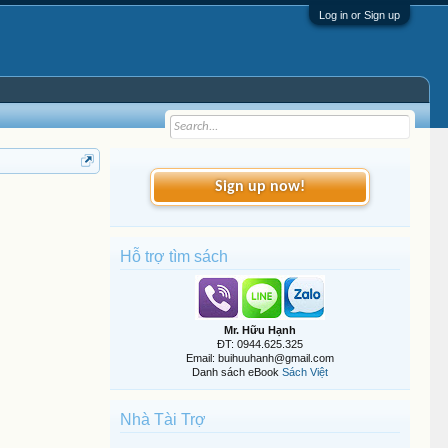
Log in or Sign up
Sign up now!
Hỗ trợ tìm sách
Mr. Hữu Hạnh
ĐT: 0944.625.325
Email: buihuuhanh@gmail.com
Danh sách eBook
Sách Việt
Nhà Tài Trợ