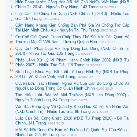
Hiến Pháp Nước Cộng Hòa Xã Hội Chủ Nghĩa Việt Nam (NXB
Chính Trị 2014) - Nguyễn Duy Hùng, 143 Trang
01/10/2017
Luật Các Tổ Chức Tín Dụng (NXB Chính Trị 2010) - Nhiều Tác
Giả, 157 Trang
15/03/2014
Cẩm Nang Kháng Kiện Chống Bán Phá Giá Và Chống Trợ Cấp
Tại Liên Minh Châu Âu - Nguyễn Thị Thu Trang
25/05/2015
Cơ Chế Giải Quyết Tranh Chấp Thay Thế Đối Với Các Quan Hệ
Thương Mại Ở Việt Nam - Dương Quỳnh Hoa
21/12/2017
Quy Định Pháp Luật Về Hợp Đồng Lao Động (NXB Chính Trị
2014) - Nhiều Tác Giả, 105 Trang
22/12/2017
Pháp Lệnh Xử Lý Vi Phạm Hành Chính Năm 2002 (NXB Tư
Pháp 2007) - Nhiều Tác Giả, 119 Trang
31/10/2015
Bình Luận Khoa Học Bộ Luật Tố Tụng Hình Sự (NXB Tư Pháp
2011) - Võ Khánh Vinh, 659 Trang
24/04/2015
Quyền Lợi, Trách Nhiệm, Nghĩa Vụ Của Cán Bộ Công Chức Và
Nguời Lao Động Trong Cơ Quan Hành Chính
01/06/2015
Tìm Hiểu Luật Bảo Vệ Môi Trường (NXB Lao Động 2007) -
Nguyễn Thành Long, 84 Trang
25/10/2023
Văn Bản Pháp Quy Về Quản Lý Khoa Học Xã Hội Và Nhân Văn
(NXB Chính Trị) - Nhiều Tác Giả, 98 Trang
22/11/2015
Luật Cán Bộ, Công Chức 2010 (NXB Tư Pháp 2010) - Bộ Tài
Chính, 141 Trang
13/01/2015
Một Số Nội Dung Cơ Bản Về Đường Lối Quân Sự Của Đảng -
Nhiều Tác Giả, 69 Trang
15/02/2016