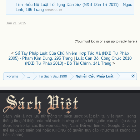
Tìm Hiểu Bộ Luật Tố Tụng Dân Sự (NXB Dân Trí 2011) - Ngọc
Linh, 186 Trang
09/05/2015
Jan 21, 2015
(You must log in or sign up to reply here.)
<
Sổ Tay Pháp Luật Của Chủ Nhiệm Hợp Tác Xã (NXB Tư Pháp
2005) - Phạm Kim Dung, 295 Trang
|
Luật Cán Bộ, Công Chức 2010
(NXB Tư Pháp 2010) - Bộ Tài Chính, 141 Trang
>
Forums
...
Tủ Sách Sau 1990
Nghiên Cứu Pháp Luật
Sách Việt là nơi lưu trữ thông tin sách được xuất bản tại Việt Nam. Trong
thông tin giới thiệu của mỗi sách thường có liên kết nguồn của tài liệu đang
được lưu trữ tại các thư viện của Việt Nam. Đối với liên kết Google Drive có
thể tải được miễn phí hoặc KHÔNG có quyền truy cập (thường là không có
bản số hóa).