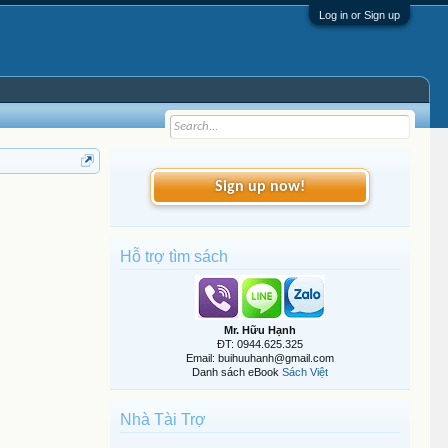
Log in or Sign up
Sign up now!
Hỗ trợ tìm sách
Mr. Hữu Hạnh
ĐT: 0944.625.325
Email: buihuuhanh@gmail.com
Danh sách eBook
Sách Việt
Nhà Tài Trợ