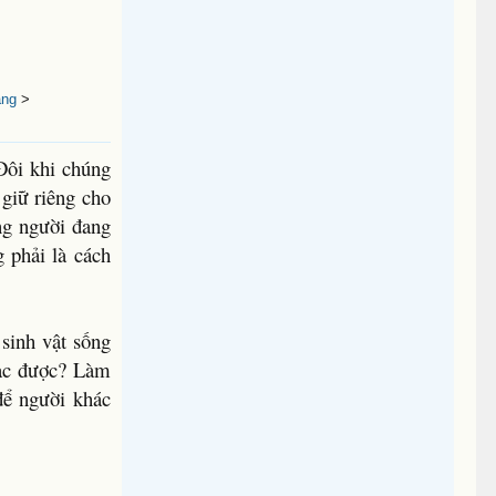
ang
>
 Đôi khi chúng
 giữ riêng cho
ng người đang
 phải là cách
 sinh vật sống
lạc được? Làm
để người khác