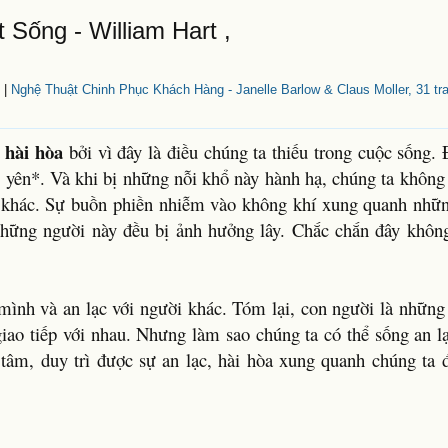
ống - William Hart ,
|
Nghệ Thuật Chinh Phục Khách Hàng - Janelle Barlow & Claus Moller, 31 tr
 hài hòa
bởi vì đây là điều chúng ta thiếu trong cuộc sống.
g yên*. Và khi bị những nỗi khổ này hành hạ, chúng ta không
 khác. Sự buồn phiền nhiễm vào không khí xung quanh nhữ
những người này đều bị ảnh hưởng lây. Chắc chắn đây không
mình và an lạc với người khác. Tóm lại, con người là những
 giao tiếp với nhau. Nhưng làm sao chúng ta có thể sống an 
i tâm, duy trì được sự an lạc, hài hòa xung quanh chúng ta 