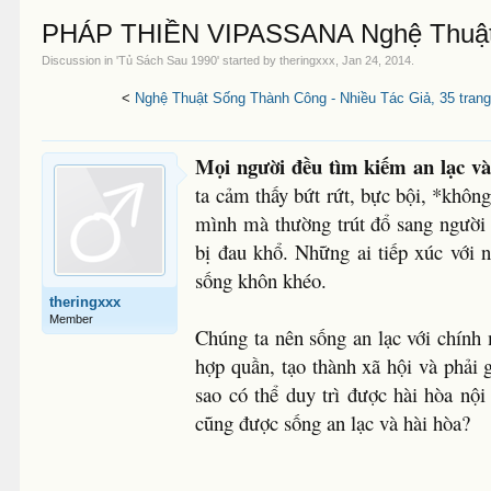
PHÁP THIỀN VIPASSANA Nghệ Thuật S
Discussion in '
Tủ Sách Sau 1990
' started by
theringxxx
,
Jan 24, 2014
.
<
Nghệ Thuật Sống Thành Công - Nhiều Tác Giả, 35 trang
Mọi người đều tìm kiếm an lạc và
ta cảm thấy bứt rứt, bực bội, *khôn
mình mà thường trút đổ sang người
bị đau khổ. Những ai tiếp xúc với 
sống khôn khéo.
theringxxx
Member
Chúng ta nên sống an lạc với chính 
hợp quần, tạo thành xã hội và phải
sao có thể duy trì được hài hòa nộ
cũng được sống an lạc và hài hòa?