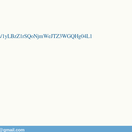
folders/1yLBzZ1rSQoNjmWeJTZ3WGQHg04L1
h@gmail.com