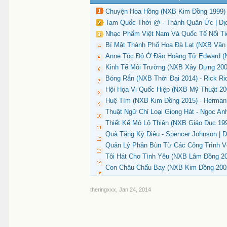
Chuyện Hoa Hồng (NXB Kim Đồng 1999) 
Tam Quốc Thời @ - Thành Quân Ức | Dịc
Nhạc Phẩm Việt Nam Và Quốc Tế Nổi Tiế
Bí Mật Thành Phố Hoa Đà Lạt (NXB Văn 
Anne Tóc Đỏ Ở Đảo Hoàng Tử Edward (N
Kinh Tế Môi Trường (NXB Xây Dựng 2002
Bóng Rắn (NXB Thời Đại 2014) - Rick Ri
Hội Họa Vi Quốc Hiệp (NXB Mỹ Thuật 20
Huệ Tím (NXB Kim Đồng 2015) - Herman
Thuật Ngữ Chỉ Loại Giọng Hát - Ngọc An
Thiết Kế Mỏ Lộ Thiên (NXB Giáo Dục 199
Quà Tặng Kỳ Diệu - Spencer Johnson | 
Quản Lý Phân Bùn Từ Các Công Trình Vệ
Tôi Hát Cho Tình Yêu (NXB Lâm Đồng 20
Con Châu Chấu Bay (NXB Kim Đồng 2002
theringxxx
,
Jan 24, 2014