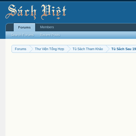
Members
Forums
Search Forums
Recent Posts
Forums
Thư Viện Tổng Hợp
Tủ Sách Tham Khảo
Tủ Sách Sau 1