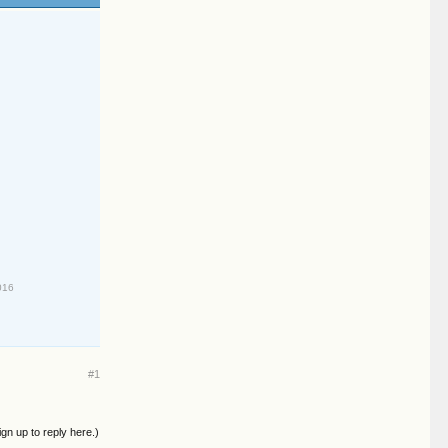
016
#1
ign up to reply here.)