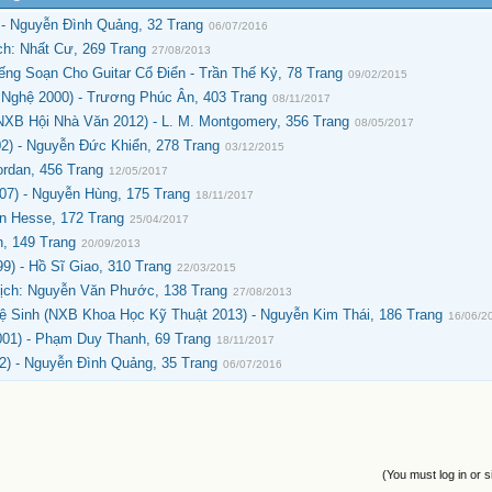
- Nguyễn Đình Quảng, 32 Trang
06/07/2016
h: Nhất Cư, 269 Trang
27/08/2013
ng Soạn Cho Guitar Cổ Điển - Trần Thế Kỷ, 78 Trang
09/02/2015
Nghệ 2000) - Trương Phúc Ân, 403 Trang
08/11/2017
XB Hội Nhà Văn 2012) - L. M. Montgomery, 356 Trang
08/05/2017
) - Nguyễn Đức Khiển, 278 Trang
03/12/2015
ordan, 456 Trang
12/05/2017
07) - Nguyễn Hùng, 175 Trang
18/11/2017
n Hesse, 172 Trang
25/04/2017
h, 149 Trang
20/09/2013
9) - Hồ Sĩ Giao, 310 Trang
22/03/2015
Dịch: Nguyễn Văn Phước, 138 Trang
27/08/2013
 Sinh (NXB Khoa Học Kỹ Thuật 2013) - Nguyễn Kim Thái, 186 Trang
16/06/2
01) - Phạm Duy Thanh, 69 Trang
18/11/2017
) - Nguyễn Đình Quảng, 35 Trang
06/07/2016
(You must log in or s