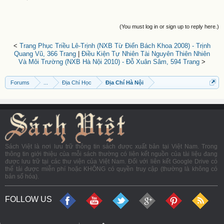
(You must log in or sign up to reply here.)
<
Trang Phục Triều Lê-Trịnh (NXB Từ Điển Bách Khoa 2008) - Trịnh
Quang Vũ, 366 Trang
|
Điều Kiện Tự Nhiên Tài Nguyên Thiên Nhiên
Và Môi Trường (NXB Hà Nội 2010) - Đỗ Xuân Sâm, 594 Trang
>
Forums
...
Địa Chí Học
Địa Chí Hà Nội
Sách Việt là nơi lưu trữ thông tin sách được xuất bản tại Việt Nam. Trong
thông tin giới thiệu của mỗi sách thường có liên kết nguồn của tài liệu đang
được lưu trữ tại các thư viện của Việt Nam. Đối với liên kết Google Drive có
thể tải được miễn phí hoặc KHÔNG có quyền truy cập (thường là không có
bản số hóa).
FOLLOW US