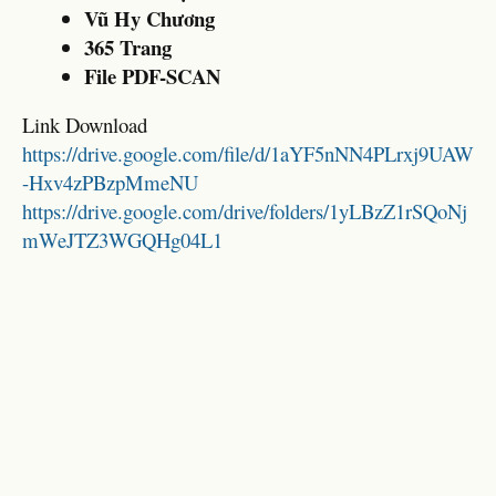
Vũ Hy Chương
365 Trang
File PDF-SCAN
Link Download
https://drive.google.com/file/d/1aYF5nNN4PLrxj9UAW
-Hxv4zPBzpMmeNU
https://drive.google.com/drive/folders/1yLBzZ1rSQoNj
mWeJTZ3WGQHg04L1