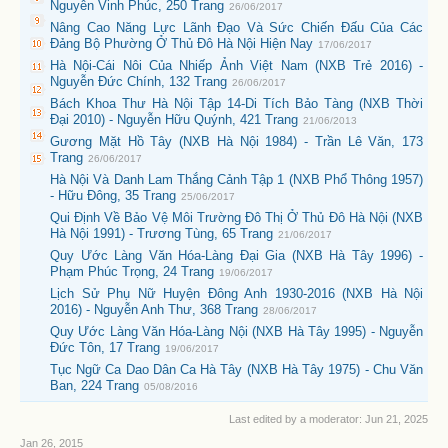
Nguyễn Vinh Phúc, 250 Trang
26/06/2017
Nâng Cao Năng Lực Lãnh Đạo Và Sức Chiến Đấu Của Các
Đảng Bộ Phường Ở Thủ Đô Hà Nội Hiện Nay
17/06/2017
Hà Nội-Cái Nôi Của Nhiếp Ảnh Việt Nam (NXB Trẻ 2016) -
Nguyễn Đức Chính, 132 Trang
26/06/2017
Bách Khoa Thư Hà Nội Tập 14-Di Tích Bảo Tàng (NXB Thời
Đại 2010) - Nguyễn Hữu Quýnh, 421 Trang
21/06/2013
Gương Mặt Hồ Tây (NXB Hà Nội 1984) - Trần Lê Văn, 173
Trang
26/06/2017
Hà Nội Và Danh Lam Thắng Cảnh Tập 1 (NXB Phổ Thông 1957)
- Hữu Đông, 35 Trang
25/06/2017
Qui Định Về Bảo Vệ Môi Trường Đô Thị Ở Thủ Đô Hà Nội (NXB
Hà Nội 1991) - Trương Tùng, 65 Trang
21/06/2017
Quy Ước Làng Văn Hóa-Làng Đại Gia (NXB Hà Tây 1996) -
Phạm Phúc Trọng, 24 Trang
19/06/2017
Lịch Sử Phụ Nữ Huyện Đông Anh 1930-2016 (NXB Hà Nội
2016) - Nguyễn Anh Thư, 368 Trang
28/06/2017
Quy Ước Làng Văn Hóa-Làng Nội (NXB Hà Tây 1995) - Nguyễn
Đức Tôn, 17 Trang
19/06/2017
Tục Ngữ Ca Dao Dân Ca Hà Tây (NXB Hà Tây 1975) - Chu Văn
Ban, 224 Trang
05/08/2016
Last edited by a moderator:
Jun 21, 2025
Jan 26, 2015