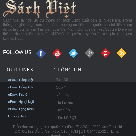
Sách Việt là nơi lưu trữ thông tin sách được xuất bản tại Việt Nam. Trong
thông tin giới thiệu của mỗi sách thường có liên kết nguồn của tài liệu đang
được lưu trữ tại các thư viện của Việt Nam. Đối với liên kết Google Drive có
thể tải được miễn phí hoặc KHÔNG có quyền truy cập (thường là không có
bản số hóa).
FOLLOW US
OUR LINKS
THÔNG TIN
Bản Đồ
eBook Tiếng Việt
eBook Tiếng Anh
Góp Ý
eBook Tạp Chí
Nội Quy
eBook Ngoại Ngữ
Thị trường
eBook Tặng Kèm
Trợ giúp
Hướng Dẫn
Liên hệ BQT
Diễn đàn sử dụng mã nguồn XenForo™ ©2011-2023 XenForo Ltd.
ĐC: 68/122 Đồng Nai, P15, Q10, HCM | ĐT: 0944625325 | Email: