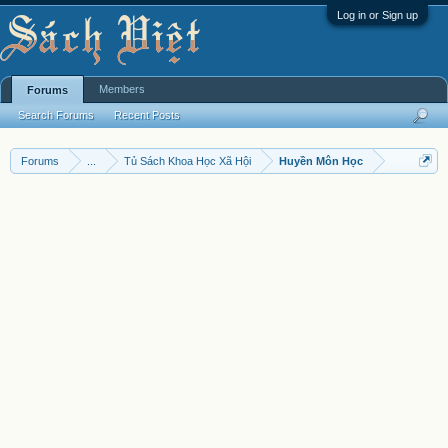
Log in or Sign up
Members
Forums
Search Forums
Recent Posts
Forums
...
Tủ Sách Khoa Học Xã Hội
Huyền Môn Học