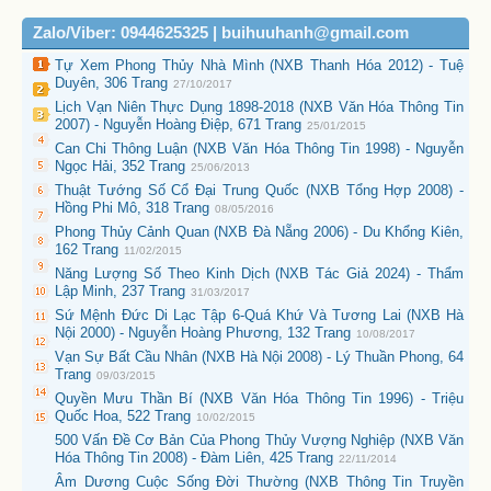
Zalo/Viber: 0944625325 | buihuuhanh@gmail.com
Tự Xem Phong Thủy Nhà Mình (NXB Thanh Hóa 2012) - Tuệ
Duyên, 306 Trang
27/10/2017
Lịch Vạn Niên Thực Dụng 1898-2018 (NXB Văn Hóa Thông Tin
2007) - Nguyễn Hoàng Điệp, 671 Trang
25/01/2015
Can Chi Thông Luận (NXB Văn Hóa Thông Tin 1998) - Nguyễn
Ngọc Hải, 352 Trang
25/06/2013
Thuật Tướng Số Cổ Đại Trung Quốc (NXB Tổng Hợp 2008) -
Hồng Phi Mô, 318 Trang
08/05/2016
Phong Thủy Cảnh Quan (NXB Đà Nẵng 2006) - Du Khổng Kiên,
162 Trang
11/02/2015
Năng Lượng Số Theo Kinh Dịch (NXB Tác Giả 2024) - Thẩm
Lập Minh, 237 Trang
31/03/2017
Sứ Mệnh Đức Di Lạc Tập 6-Quá Khứ Và Tương Lai (NXB Hà
Nội 2000) - Nguyễn Hoàng Phương, 132 Trang
10/08/2017
Vạn Sự Bất Cầu Nhân (NXB Hà Nội 2008) - Lý Thuần Phong, 64
Trang
09/03/2015
Quyền Mưu Thần Bí (NXB Văn Hóa Thông Tin 1996) - Triệu
Quốc Hoa, 522 Trang
10/02/2015
500 Vấn Đề Cơ Bản Của Phong Thủy Vượng Nghiệp (NXB Văn
Hóa Thông Tin 2008) - Đàm Liên, 425 Trang
22/11/2014
Âm Dương Cuộc Sống Đời Thường (NXB Thông Tin Truyền