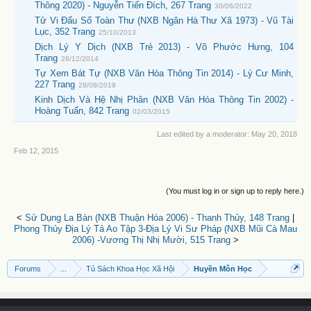
Thông 2020) - Nguyễn Tiến Đích, 267 Trang
30/06/2022
Tử Vi Đẩu Số Toàn Thư (NXB Ngân Hà Thư Xã 1973) - Vũ Tài
Lục, 352 Trang
25/10/2013
Dịch Lý Y Dịch (NXB Trẻ 2013) - Võ Phước Hưng, 104
Trang
28/12/2014
Tự Xem Bát Tự (NXB Văn Hóa Thông Tin 2014) - Lý Cư Minh,
227 Trang
28/08/2019
Kinh Dịch Và Hệ Nhị Phân (NXB Văn Hóa Thông Tin 2002) -
Hoàng Tuấn, 842 Trang
02/03/2015
Last edited by a moderator:
May 20, 2018
Feb 12, 2015
(You must log in or sign up to reply here.)
<
Sử Dụng La Bàn (NXB Thuận Hóa 2006) - Thanh Thủy, 148 Trang
|
Phong Thủy Địa Lý Tả Ao Tập 3-Địa Lý Vi Sư Pháp (NXB Mũi Cà Mau
2006) -Vương Thị Nhị Mười, 515 Trang
>
Forums
...
Tủ Sách Khoa Học Xã Hội
Huyền Môn Học