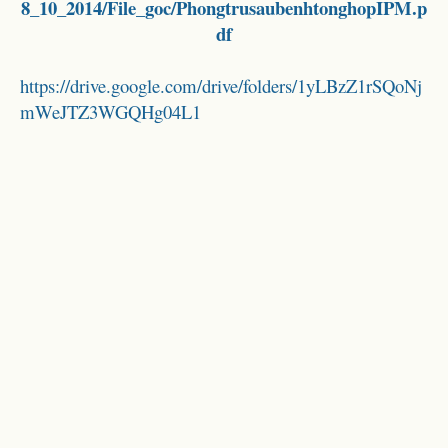
8_10_2014/File_goc/PhongtrusaubenhtonghopIPM.p
df
https://drive.google.com/drive/folders/1yLBzZ1rSQoNj
mWeJTZ3WGQHg04L1