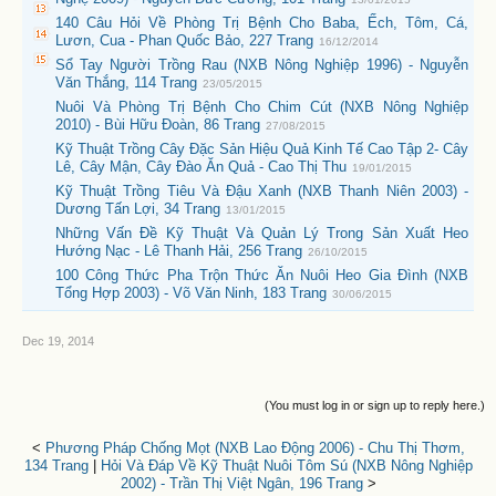
140 Câu Hỏi Về Phòng Trị Bệnh Cho Baba, Ếch, Tôm, Cá,
Lươn, Cua - Phan Quốc Bảo, 227 Trang
16/12/2014
Sổ Tay Người Trồng Rau (NXB Nông Nghiệp 1996) - Nguyễn
Văn Thắng, 114 Trang
23/05/2015
Nuôi Và Phòng Trị Bệnh Cho Chim Cút (NXB Nông Nghiệp
2010) - Bùi Hữu Đoàn, 86 Trang
27/08/2015
Kỹ Thuật Trồng Cây Đặc Sản Hiệu Quả Kinh Tế Cao Tập 2- Cây
Lê, Cây Mận, Cây Đào Ăn Quả - Cao Thị Thu
19/01/2015
Kỹ Thuật Trồng Tiêu Và Đậu Xanh (NXB Thanh Niên 2003) -
Dương Tấn Lợi, 34 Trang
13/01/2015
Những Vấn Đề Kỹ Thuật Và Quản Lý Trong Sản Xuất Heo
Hướng Nạc - Lê Thanh Hải, 256 Trang
26/10/2015
100 Công Thức Pha Trộn Thức Ăn Nuôi Heo Gia Đình (NXB
Tổng Hợp 2003) - Võ Văn Ninh, 183 Trang
30/06/2015
Dec 19, 2014
(You must log in or sign up to reply here.)
<
Phương Pháp Chống Mọt (NXB Lao Động 2006) - Chu Thị Thơm,
134 Trang
|
Hỏi Và Đáp Về Kỹ Thuật Nuôi Tôm Sú (NXB Nông Nghiệp
2002) - Trần Thị Việt Ngân, 196 Trang
>