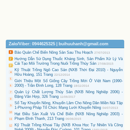
Zalo/Viber: 0944625325 | buihuuhanh@gmail.com
Bảo Quản Chế Biến Nông Sản Sau Thu Hoạch
27/07/2013
Hướng Dẫn Sử Dụng Thuốc Kháng Sinh, Sản Phẩm Xử Lý Và
Cải Tạo Môi Trường Trong Nuôi Trồng Thủy Sản
27/08/2015
Kỹ Thuật Trồng Ngô Cao Sản (NXB Thời Đại 2010) - Nguyễn
Hữu Hoàng, 151 Trang
22/12/2014
Giới Thiệu Một Số Giống Cây Trồng Mới Ở Việt Nam (1990-
2000) - Trần Đình Long, 128 Trang
18/11/2014
Quản Lý Chất Lượng Thủy Sản (NXB Nông Nghiệp 2006) -
Đặng Văn Hợp, 326 Trang
11/06/2017
Sổ Tay Khuyến Nông, Khuyến Lâm Cho Nông Dân Miền Núi Tập
1-Phương Pháp Tổ Chức Mạng Lưới Khuyến Nông
04/07/2013
Hạt Điều Sản Xuất Và Chế Biến (NXB Nông Nghiệp 2003) -
Phạm Đình Thanh, 213 Trang
06/06/2015
Kỹ Thuật Trồng Khoai Tây (NXB Khoa Học Tự Nhiên Và Công
Nghệ 2009) - Nguyễn Đức Cường, 101 Trang
13/01/2015