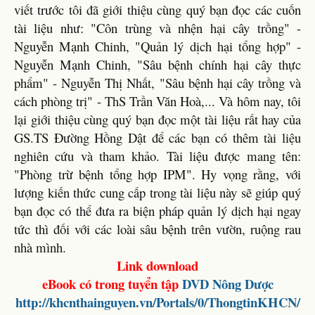
viết trước tôi đã giới thiệu cùng quý bạn đọc các cuốn
tài liệu như: "Côn trùng và nhện hại cây trồng" -
Nguyễn Mạnh Chinh, "Quản lý dịch hại tổng hợp" -
Nguyễn Mạnh Chinh, "Sâu bệnh chính hại cây thực
phẩm" - Nguyễn Thị Nhất, "Sâu bệnh hại cây trồng và
cách phòng trị" - ThS Trần Văn Hoà,... Và hôm nay, tôi
lại giới thiệu cùng quý bạn đọc một tài liệu rất hay của
GS.TS Đường Hồng Dật để các bạn có thêm tài liệu
nghiên cứu và tham khảo. Tài liệu được mang tên:
"Phòng trừ bệnh tổng hợp IPM". Hy vọng rằng, với
lượng kiến thức cung cấp trong tài liệu này sẽ giúp quý
bạn đọc có thể đưa ra biện pháp quản lý dịch hại ngay
tức thì đối với các loài sâu bệnh trên vườn, ruộng rau
nhà mình.
Link download
eBook có trong tuyển tập
DVD
Nông Dược
http://khcnthainguyen.vn/Portals/0/ThongtinKHCN/