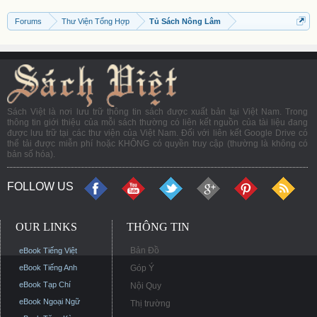
Forums
Thư Viện Tổng Hợp
Tủ Sách Nông Lâm
Sách Việt là nơi lưu trữ thông tin sách được xuất bản tại Việt Nam. Trong
thông tin giới thiệu của mỗi sách thường có liên kết nguồn của tài liệu đang
được lưu trữ tại các thư viện của Việt Nam. Đối với liên kết Google Drive có
thể tải được miễn phí hoặc KHÔNG có quyền truy cập (thường là không có
bản số hóa).
FOLLOW US
OUR LINKS
THÔNG TIN
Bản Đồ
eBook Tiếng Việt
eBook Tiếng Anh
Góp Ý
eBook Tạp Chí
Nội Quy
eBook Ngoại Ngữ
Thị trường