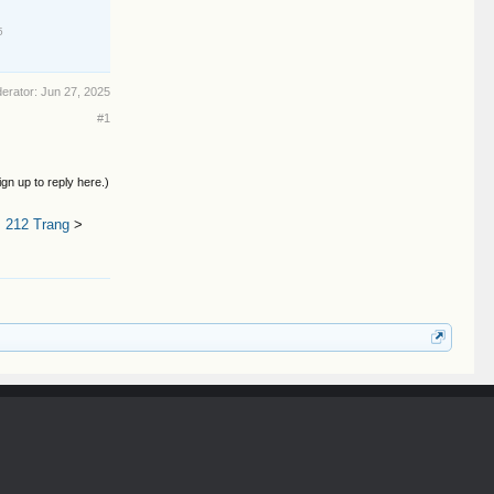
5
derator:
Jun 27, 2025
#1
ign up to reply here.)
 212 Trang
>