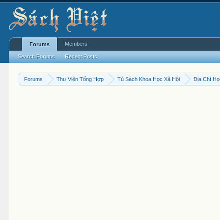
Members
Forums
Search Forums
Recent Posts
Forums
Thư Viện Tổng Hợp
Tủ Sách Khoa Học Xã Hội
Địa Chí H