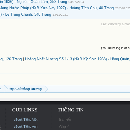
n 1936) - Nghiêm Xuân Lãm, 352 Trang
03/06/2024
 Mạng Nước Pháp (NXB Xưa Nay 1927) - Hoàng Tích Chu, 40 Trang
23/04/202
 - Lê Trung Chánh, 348 Trang
13/11/2021
Last edited by a mo
(You must log in or s
g, 126 Trang
|
Hoàng Nhất Nương Số 1-13 (NXB Kỳ Sơn 1938) - Hồng Quân,
ọc
Địa Chí Đông Dương
OUR LINKS
THÔNG TIN
Bản Đồ
eBook Tiếng Việt
g
eBook Tiếng Anh
Góp Ý