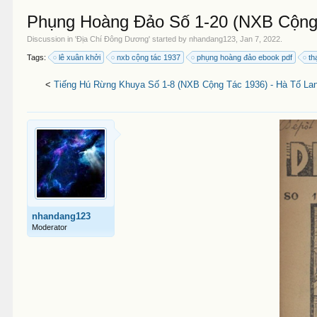
Phụng Hoàng Đảo Số 1-20 (NXB Cộng 
Discussion in '
Địa Chí Đông Dương
' started by
nhandang123
,
Jan 7, 2022
.
Tags:
lê xuân khởi
nxb cộng tác 1937
phụng hoàng đảo ebook pdf
th
<
Tiếng Hú Rừng Khuya Số 1-8 (NXB Cộng Tác 1936) - Hà Tố Lan
nhandang123
Moderator