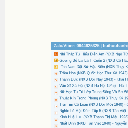
Zalo/Viber: 0944625325 | buihuuhan
Nhị Thập Tứ Hiếu Diễn Âm (NXB Ngô Tử 
Gương Bể Lại Lành Cuốn 2 (NXB Cô Hậu 
Lĩnh Nam Dật Sử Hậu Biên (NXB Thụy Ký
Trăm Hoa (NXB Quốc Học Thư Xã 1942) 
Thanh Đức (NXB Đời Nay 1943) - Khái H
Văn Sĩ Xã Hội (NXB Hà Nội 1945) - Hải T
Nữ Học Tu Tri Lớp Trung Đẳng Và Sơ Đẳ
Thuật Kín Trong Phòng (NXB Thụy Ký 19
Trái Tim Cô Loan (NXB Đời Mới 1940) - 
Nghìn Lẻ Một Đêm Tập 5 (NXB Tân Việt 1
Kinh Huệ Lưu (NXB Thạnh Thị Mậu 1928)
Nhất Định (NXB Tân Việt 1940) - Nguyễ