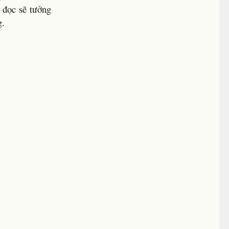
n đọc sẽ tưởng
g.