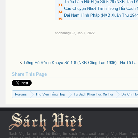
Thiếu Lâm Nữ Hiệp Số 5-26 (NXB Tân Dâ
Câu Chuyện Nhựt Trình Trong Hồi Cách
Đại Nam Hình Pháp (NXB Xuân Thu 1944)
nhandang123
,
Jan 7, 2022
<
Tiếng Hú Rừng Khuya Số 1-8 (NXB Cộng Tác 1936) - Hà Tố Lan
Share This Page
Forums
Thư Viện Tổng Hợp
Tủ Sách Khoa Học Xã Hội
Địa Chí H
Sách Việt là nơi lưu trữ thông tin sách được xuất bản tại Việt Nam. Tron