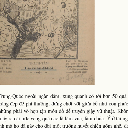
rung-Quốc ngoài ngàn dậm, xung quanh có tới hơn 50 quả 
 tráng đẹp đẽ phi thường, đứng chơi với giữa bể như con phư
 những phái võ họp tập môn đồ để truyền giậy vũ thuật. Khôn
ẩy ra cái ước vọng quá cao là làm vua, làm chúa. Ý ở tài ng
ình mà họ đã gây cho đời một trường huyết chiến gớm ghê, đọ