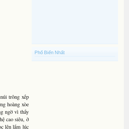
Phổ Biến Nhất
núi trông xếp
ợng hoàng xòe
g ngờ vì thấy
hệ cao siêu, ở
c lên lắm lúc