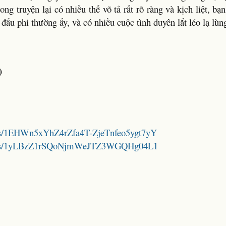
ong truyện lại có nhiều thế võ tả rất rõ ràng và kịch liệt, bạ
ấu phi thường ấy, và có nhiều cuộc tình duyên lắt léo lạ lùn
)
lders/1EHWn5xYhZ4rZfa4T-ZjeTnfeo5ygt7yY
folders/1yLBzZ1rSQoNjmWeJTZ3WGQHg04L1