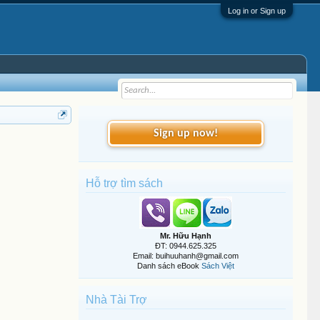
Log in or Sign up
Sign up now!
Hỗ trợ tìm sách
Mr. Hữu Hạnh
ĐT: 0944.625.325
Email: buihuuhanh@gmail.com
Danh sách eBook
Sách Việt
Nhà Tài Trợ