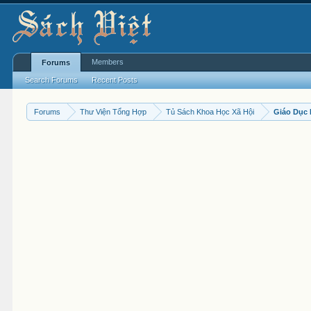
Members
Forums
Search Forums
Recent Posts
Forums
Thư Viện Tổng Hợp
Tủ Sách Khoa Học Xã Hội
Giáo Dục