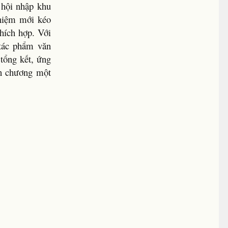
 hội nhập khu
 niệm mới kéo
hích hợp. Với
 tác phẩm văn
tổng kết, ứng
ăn chương một