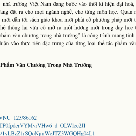
, nhà trường Việt Nam đang bước vào thời kì hiện đại hoá,
 đang đặt ra cho mọi ngành nghề, cho từng môn học. Quan
h mới dẫn tới sách giáo khoa mới phải cố phương pháp mới t
ừa hệ thống lại vừa cố mở ra một hướng mới trong dạy học
hẩm văn chương trong nhà trường” là công trình mang tính 
luận vào thực tiễn đặc trưng của từng loại thể tác phẩm v
 Phẩm Văn Chương Trong Nhà Trường
le/VNU_123/86162
/1CyXTP0fpderVYMvrVHw6_d_OLWlec2JI
folders/1yLBzZ1rSQoNjmWeJTZ3WGQHg04L1