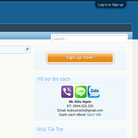
Log in or Sign up
Sign up now!
Hỗ trợ tìm sách
Mr. Hữu Hạnh
ĐT: 0944.625.325
Email: buihuuhanh@gmail.com
Danh sách eBook
Sách Việt
Nhà Tài Trợ