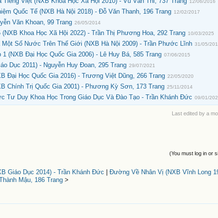
Tiếng Việt (NXB Khoa Học Xã Hội 2010) - Vũ Văn Thi, 737 Trang
12/06/2016
hiệm Quốc Tế (NXB Hà Nội 2018) - Đỗ Văn Thanh, 196 Trang
12/02/2017
yễn Văn Khoan, 99 Trang
26/05/2014
 (NXB Khoa Học Xã Hội 2022) - Trần Thị Phương Hoa, 292 Trang
10/03/2025
 Một Số Nước Trên Thế Giới (NXB Hà Nội 2009) - Trần Phước Lĩnh
31/05/20
1 (NXB Đại Học Quốc Gia 2006) - Lê Huy Bá, 585 Trang
07/06/2015
áo Dục 2011) - Nguyễn Huy Đoan, 295 Trang
29/07/2021
 Đại Học Quốc Gia 2016) - Trương Việt Dũng, 266 Trang
22/05/2020
 Chính Trị Quốc Gia 2001) - Phương Kỳ Sơn, 173 Trang
25/11/2014
ực Tư Duy Khoa Học Trong Giáo Dục Và Đào Tạo - Trần Khánh Đức
09/01/20
Last edited by a m
(You must log in or s
XB Giáo Dục 2014) - Trần Khánh Đức
|
Đường Về Nhân Vị (NXB Vĩnh Long 1
Thành Mậu, 186 Trang
>