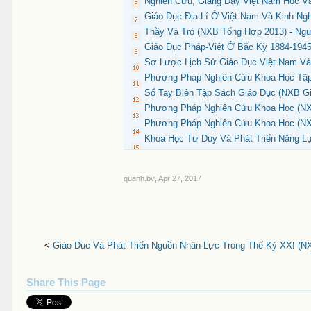
Nghiên Cứu, Giảng Dạy Việt Nam Học Và 
Giáo Dục Địa Lí Ở Việt Nam Và Kinh Ng
Thầy Và Trò (NXB Tổng Hợp 2013) - Ngu
Giáo Dục Pháp-Việt Ở Bắc Kỳ 1884-1945
Sơ Lược Lịch Sử Giáo Dục Việt Nam Và
Phương Pháp Nghiên Cứu Khoa Học Tập 
Sổ Tay Biên Tập Sách Giáo Dục (NXB Gi
Phương Pháp Nghiên Cứu Khoa Học (NXB
Phương Pháp Nghiên Cứu Khoa Học (NXB
Khoa Học Tư Duy Và Phát Triển Năng L
quanh.bv
,
Apr 27, 2017
<
Giáo Dục Và Phát Triển Nguồn Nhân Lực Trong Thế Kỷ XXI (N
Share This Page