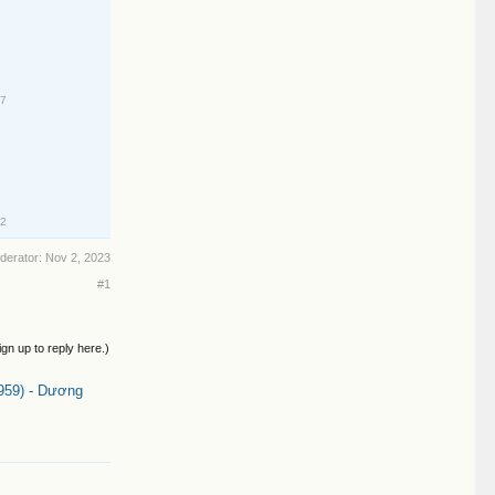
17
22
oderator:
Nov 2, 2023
#1
ign up to reply here.)
959) - Dương