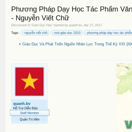
Phương Pháp Dạy Học Tác Phẩm Văn
- Nguyễn Viết Chữ
Discussion in '
Giáo Dục Học
' started by
quanh.bv
,
Apr 27, 2017
.
Tags:
nguyễn viết chữ
nxb giáo dục 2010
phương pháp dạy học tác phẩm
<
Giáo Dục Và Phát Triển Nguồn Nhân Lực Trong Thế Kỷ XXI (N
quanh.bv
Hỗ Trợ Diễn Đàn
Staff Member
Quản Trị Viên