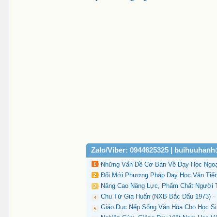
Zalo/Viber: 0944625325 | buihuuhan
Những Vấn Đề Cơ Bản Về Dạy-Học Ngoại
Đổi Mới Phương Pháp Dạy Học Văn Tiếng
Nâng Cao Năng Lực, Phẩm Chất Người T
Chu Tử Gia Huấn (NXB Bắc Đẩu 1973) - 
Giáo Dục Nếp Sống Văn Hóa Cho Học Sin