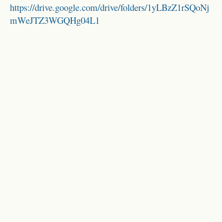
https://drive.google.com/drive/folders/1yLBzZ1rSQoNj
mWeJTZ3WGQHg04L1