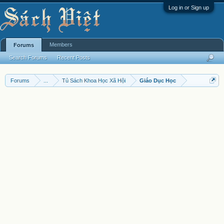
Log in or Sign up
Members
Forums
Search Forums
Recent Posts
Forums
...
Tủ Sách Khoa Học Xã Hội
Giáo Dục Học