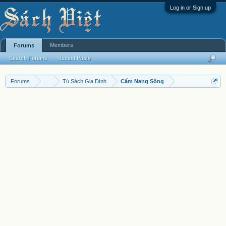
Log in or Sign up
Members
Forums
Search Forums
Recent Posts
Forums
...
Tủ Sách Gia Đình
Cẩm Nang Sống