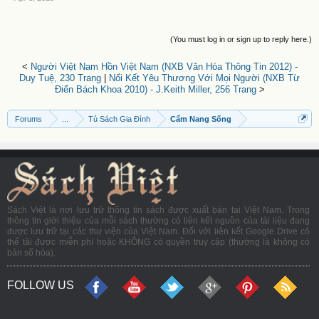
(You must log in or sign up to reply here.)
<
Người Việt Nam Hồn Việt Nam (NXB Văn Hóa Thông Tin 2012) -
Duy Tuệ, 230 Trang
|
Nối Kết Yêu Thương Với Mọi Người (NXB Từ
Điển Bách Khoa 2010) - J.Keith Miller, 256 Trang
>
Forums
...
Tủ Sách Gia Đình
Cẩm Nang Sống
Sách Việt là nơi lưu trữ thông tin sách được xuất bản tại Việt Nam. Trong
thông tin giới thiệu của mỗi sách thường có liên kết nguồn của tài liệu đang
được lưu trữ tại các thư viện của Việt Nam. Đối với liên kết Google Drive có
thể tải được miễn phí hoặc KHÔNG có quyền truy cập (thường là không có
bản số hóa).
FOLLOW US