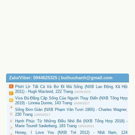
Zalo/Viber: 0944625325 | buihuuhanh@gmail.com
Phớt Lờ Tất Cả Và Bơ Đi Mà Sống (NXB Lao Động Xã Hội
2011) - Hugh Macleod, 222 Trang
04/06/2015
Vừa Đủ-Đẳng Cấp Sống Của Người Thụy Điển (NXB Tổng Hợp
2019) - Linnea Dunne, 143 Trang
10/06/2017
Sống Đơn Giản (NXB Phạm Văn Tươi 1955) - Charles Wagner,
230 Trang
13/05/2017
Hạnh Phúc Từ Những Điều Nhỏ Bé (NXB Tổng Hợp 2018) -
Marie Tourell Søderberg, 183 Trang
18/04/2021
Honey, I Love You (NXB Trẻ 2012) - Nhã Nam, 124