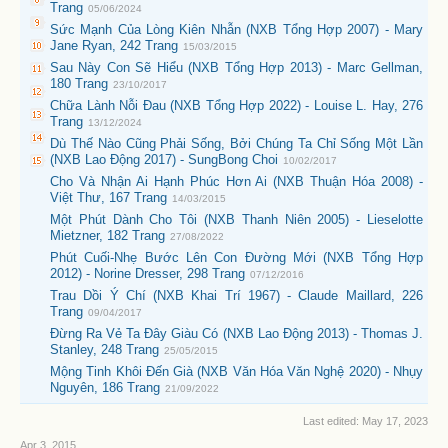
Trang
05/06/2024
Sức Mạnh Của Lòng Kiên Nhẫn (NXB Tổng Hợp 2007) - Mary
Jane Ryan, 242 Trang
15/03/2015
Sau Này Con Sẽ Hiểu (NXB Tổng Hợp 2013) - Marc Gellman,
180 Trang
23/10/2017
Chữa Lành Nỗi Đau (NXB Tổng Hợp 2022) - Louise L. Hay, 276
Trang
13/12/2024
Dù Thế Nào Cũng Phải Sống, Bởi Chúng Ta Chỉ Sống Một Lần
(NXB Lao Động 2017) - SungBong Choi
10/02/2017
Cho Và Nhận Ai Hạnh Phúc Hơn Ai (NXB Thuận Hóa 2008) -
Việt Thư, 167 Trang
14/03/2015
Một Phút Dành Cho Tôi (NXB Thanh Niên 2005) - Lieselotte
Mietzner, 182 Trang
27/08/2022
Phút Cuối-Nhẹ Bước Lên Con Đường Mới (NXB Tổng Hợp
2012) - Norine Dresser, 298 Trang
07/12/2016
Trau Dồi Ý Chí (NXB Khai Trí 1967) - Claude Maillard, 226
Trang
09/04/2017
Đừng Ra Vẻ Ta Đây Giàu Có (NXB Lao Động 2013) - Thomas J.
Stanley, 248 Trang
25/05/2015
Mộng Tinh Khôi Đến Già (NXB Văn Hóa Văn Nghệ 2020) - Nhụy
Nguyên, 186 Trang
21/09/2022
Last edited:
May 17, 2023
Apr 3, 2015