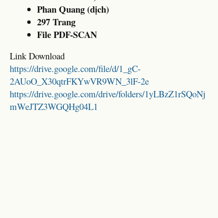
Phan Quang (dịch)
297 Trang
File PDF-SCAN
Link Download
https://drive.google.com/file/d/1_gC-
2AUoO_X30qtrFKYwVR9WN_3lF-2e
https://drive.google.com/drive/folders/1yLBzZ1rSQoNj
mWeJTZ3WGQHg04L1