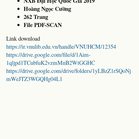
NXB Đại Học Quốc Gia 2019
Hoàng Ngọc Cường
262 Trang
File PDF-SCAN
Link download
https://ir.vnulib.edu.vn/handle/VNUHCM/12354
https://drive.google.com/file/d/1Aim-
1qljpd1TCubfuK2vzmMnB2WtGGHC
https://drive.google.com/drive/folders/1yLBzZ1rSQoNj
mWeJTZ3WGQHg04L1