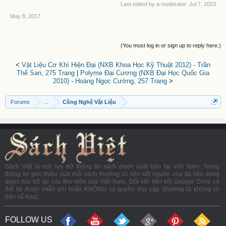
Last edited by a moderator:
Jul 7, 2023
May 8, 2017
(You must log in or sign up to reply here.)
<
Vật Liệu Cơ Khí Hiện Đại (NXB Khoa Học Kỹ Thuật 2012) - Trần
Thế San, 275 Trang
|
Polyme Đại Cương (NXB Đại Học Quốc Gia
2010) - Hoàng Ngọc Cường, 257 Trang
>
Forums
...
Công Nghệ Vật Liệu
Sách Việt là nơi lưu trữ thông tin sách được xuất bản tại Việt Nam. Trong
thông tin giới thiệu của mỗi sách thường có liên kết nguồn của tài liệu đang
được lưu trữ tại các thư viện của Việt Nam. Đối với liên kết Google Drive có
thể tải được miễn phí hoặc KHÔNG có quyền truy cập (thường là không có
bản số hóa).
FOLLOW US