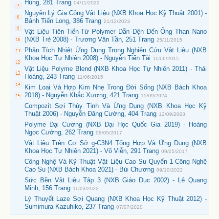
Hùng, 281 Trang
04/11/2022
Nguyên Lý Gia Công Vật Liệu (NXB Khoa Học Kỹ Thuật 2001) -
Bành Tiến Long, 386 Trang
21/12/2023
Vật Liệu Tiên Tiến-Từ Polymer Dẫn Đện Đến Ống Than Nano
(NXB Trẻ 2008) - Trương Văn Tần, 251 Trang
25/11/2015
Phân Tích Nhiệt Ứng Dụng Trong Nghiên Cứu Vật Liệu (NXB
Khoa Học Tự Nhiên 2008) - Nguyễn Tiến Tài
11/06/2015
Vật Liệu Polyme Blend (NXB Khoa Học Tự Nhiên 2011) - Thái
Hoàng, 243 Trang
11/06/2015
Kim Loại Và Hợp Kim Nhẹ Trong Đời Sống (NXB Bách Khoa
2018) - Nguyễn Khắc Xương, 421 Trang
15/09/2024
Compozit Sợi Thủy Tinh Và Ứng Dụng (NXB Khoa Học Kỹ
Thuật 2006) - Nguyễn Đăng Cường, 404 Trang
12/09/2023
Polyme Đại Cương (NXB Đại Học Quốc Gia 2019) - Hoàng
Ngọc Cường, 262 Trang
08/05/2017
Vật Liệu Trên Cơ Sở g-C3N4 Tổng Hợp Và Ứng Dụng (NXB
Khoa Học Tự Nhiên 2021) - Võ Viễn, 291 Trang
09/05/2017
Công Nghệ Và Kỹ Thuật Vật Liệu Cao Su Quyển 1-Công Nghệ
Cao Su (NXB Bách Khoa 2021) - Bùi Chương
09/10/2022
Sức Bền Vật Liệu Tập 3 (NXB Giáo Dục 2002) - Lê Quang
Minh, 156 Trang
11/03/2022
Lý Thuyết Laze Sợi Quang (NXB Khoa Học Kỹ Thuật 2012) -
Sumimura Kazuhiko, 237 Trang
07/07/2020